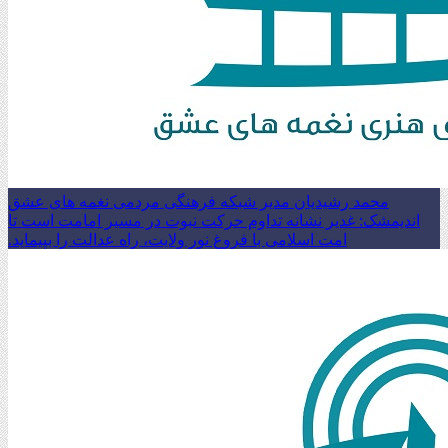
محمد رشیدیان مدیر شبکه فرهنگی مردمی نغمه های عشق
اندیمشک: غدیر نشانه تداوم حرکت نبوت در مسیر امامت است تا
امت اسلامی با فروغ نور ولایت، راه عدالت را بپیماید.