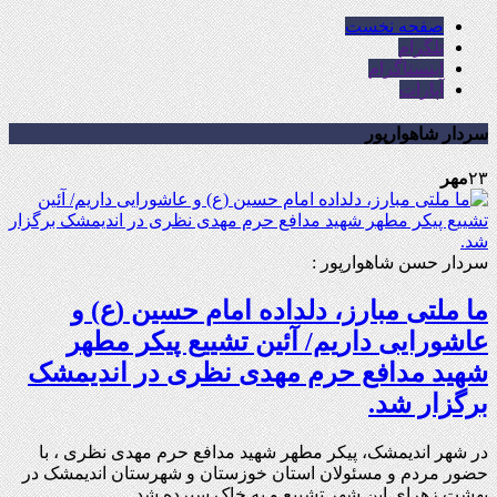
صفحه نخست
تلگرام
اینستاگرام
آپارات
سردار شاهوارپور
۲۳
مهر
سردار حسن شاهوارپور :
ما ملتی مبارز، دلداده امام حسین (ع) و
عاشورایی داریم/ آئین تشییع پیکر مطهر
شهید مدافع حرم مهدی نظری در اندیمشک
برگزار شد.
در شهر اندیمشک، پیکر مطهر شهید مدافع حرم مهدی نظری ، با
حضور مردم و مسئولان استان خوزستان و شهرستان اندیمشک در
بهشت زهرای این شهر تشییع و به خاک سپرده شد.