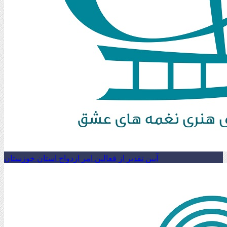
آیین تقدیر از فعالین امر ازدواج استان خوزستان