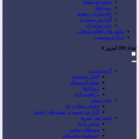
مجله اندیمشک
رویدادها
خادمیاران رضوی
گزارش تصویری
چندرسانه ای
دانلود ها و اقلام تبلیغاتی
درباره موسسه
تعداد
209
امروز
0
گروه خبری
اخبار موسسه
مجله اندیمشک
رویدادها
برداشت آزاد
چند رسانه
فضای مجازی ما
گزارش تصویری نغمه های عشق
دسترسی سریع
تماس با ما
پیوندهای سایت
جستجوی پیشرفته