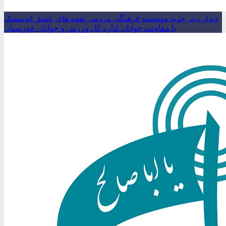
دیدار دبیر جدید موسسه فرهنگی مردمی نغمه های عشق اندیمشک
با معاونت جوانان اداره کل ورزش و جوانان خوزستان