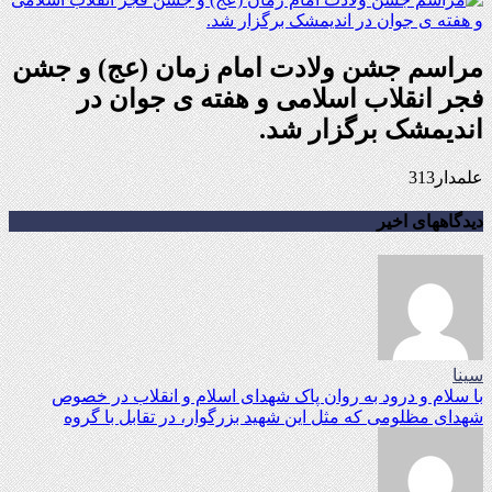
مراسم جشن ولادت امام زمان (عج) و جشن
فجر انقلاب اسلامی و هفته ی جوان در
اندیمشک برگزار شد.
علمدار313
دیدگاههای اخیر
سینا
با سلام و درود به روان پاک شهدای اسلام و انقلاب در خصوص
شهدای مظلومی که مثل این شهید بزرگوار، در تقابل با گروه