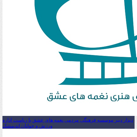
دیدار دبیر موسسه فرهنگی مردمی نغمه های عشق با ریاست اداره
ورزش و جوانان اندیمشک