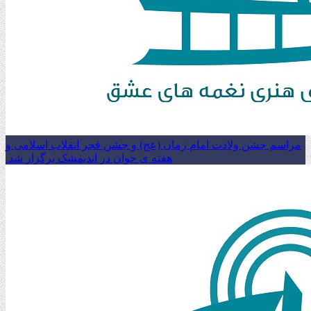
مراسم جشن ولادت امام زمان (عج) و جشن فجر انقلاب اسلامی و
هفته ی جوان در اندیمشک برگزار شد.