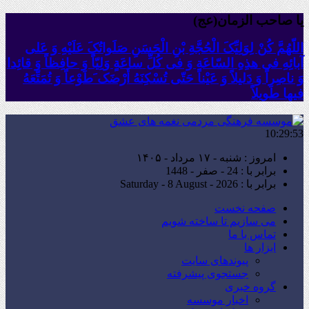
یا صاحب الزمان(عج)
اللّهُمَّ کُنْ لِوَلِیِّکَ الْحُجَّةِ بْنِ الْحَسَنِ صَلَواتُکَ عَلَیْهِ وَ عَلى
آبائِهِ فی هذِهِ السّاعَةِ وَ فی کُلِّ ساعَةٍ وَلِیّاً وَ حافِظاً وَ قائِدا
‏وَ ناصِراً وَ دَلیلاً وَ عَیْناً حَتّى تُسْکِنَهُ أَرْضَک َطَوْعاً وَ تُمَتِّعَهُ
فیها طَویلاً
10:29:54
امروز : شنبه - ۱۷ مرداد - ۱۴۰۵
برابر با : 24 - صفر - 1448
برابر با : Saturday - 8 August - 2026
صفحه نخست
می سازیم تا ساخته شویم
تماس با ما
ابزار ها
پیوندهای سایت
جستجوی پیشرفته
گروه خبری
اخبار موسسه