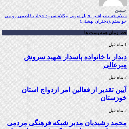
حسین
سلام خسته نباشین فایل صوتی بیکلام سرود حجاب فاطمی رو می
خواستم .(دختران بهشتی)
خط زمان همه پست ها
1 ماه قبل
دیدار با خانواده پاسدار شهید سروش
میرعالی
2 ماه قبل
آیین تقدیر از فعالین امر ازدواج استان
خوزستان
2 ماه قبل
محمد رشیدیان مدیر شبکه فرهنگی مردمی