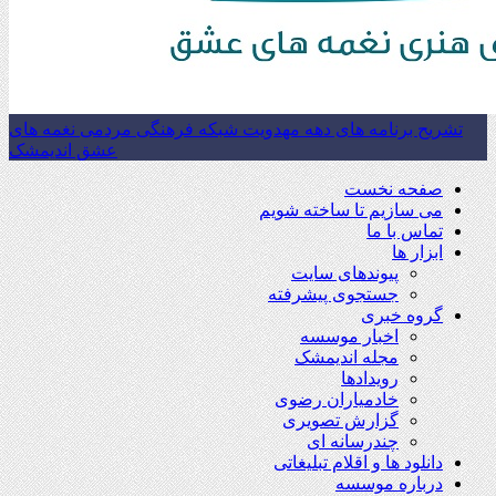
تشریح برنامه های دهه مهدویت شبکه فرهنگی مردمی نغمه های
عشق اندیمشک
صفحه نخست
می سازیم تا ساخته شویم
تماس با ما
ابزار ها
پیوندهای سایت
جستجوی پیشرفته
گروه خبری
اخبار موسسه
مجله اندیمشک
رویدادها
خادمیاران رضوی
گزارش تصویری
چندرسانه ای
دانلود ها و اقلام تبلیغاتی
درباره موسسه