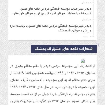
4 ماه قبل
دیدار دبیر جدید موسسه فرهنگی مردمی نغمه های عشق
اندیمشک با معاونت جوانان اداره کل ورزش و جوانان خوزستان
5 ماه قبل
دیدار دبیر موسسه فرهنگی مردمی نغمه های عشق با ریاست اداره
ورزش و جوانان اندیمشک
6 ماه قبل
مراسم دورهمی خانوادگی با عنوان کافه شادی مهدوی به مناسبت
نیمه شعبان و دهه فجر و هفته ی جوان در اندیمشک برگزار شد.
افتخارات نغمه های عشق اندیمشک
6 ماه قبل
مراسم جشن ولادت امام زمان (عج) و جشن فجر انقلاب اسلامی و
هفته ی جوان در اندیمشک برگزار شد.
از افتخارات این مجموعه مردمی دیدار با مقام معظم رهبری در
6 ماه قبل
سالهای ۱۳۹۳ ، ۱۳۹۷ و ۱۳۹۸ میباشد، همچنین اهدا ۴۰ کتاب از
تشریح برنامه های دهه مهدویت شبکه فرهنگی مردمی نغمه های
سوی دفتر معظم له به این مجموعه ، احساس تکلیف اعضای
عشق اندیمشک
این مجموعه را دوچندان نمود. در سال های ۱۳۹۲ ، ۱۳۹۴ ،۱۳۹۶
7 ماه قبل
بعنوان مجموعه برتر فرهنگی حوزه جوان موفق به کسب موسسه
توزیع بسته جشن تکلیف به دختران سادات ایتام اندیمشک در شب
ولادت امام علی(ع)
برتر استان شدیم. در سال ۱۳۹۲ در کنگره ملی مهدویت بعنوان