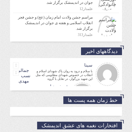
جوان در اندیمشک برگزار شد.
علمدار12
مراسم جشن ولادت امام زمان (عج) و جشن فجر
انقلاب اسلامی و هفته ی جوان در اندیمشک
برگزار شد.
علمدار313
دیدگاههای اخیر
سینا
جمالی
با سلام و درود به روان پاک شهدای اسلام و
انقلاب در خصوص شهدای مظلومی که مثل
نسب
این شهید بزرگوار، در تقابل با گروه
مهدی
شریفی نیا
مدیر فرهنگی
حسین
خط زمان همه پست ها
موفق باشید و تندرست
افتخارات نغمه های عشق اندیمشک