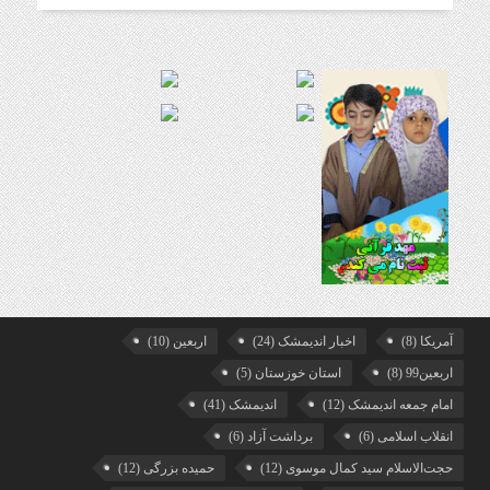
آمریکا
(8)
اخبار اندیمشک
(24)
اربعین
(10)
اربعین99
(8)
استان خوزستان
(5)
امام جمعه اندیمشک
(12)
اندیمشک
(41)
انقلاب اسلامی
(6)
برداشت آزاد
(6)
حجت‌الاسلام سید کمال موسوی
(12)
حمیده بزرگی
(12)