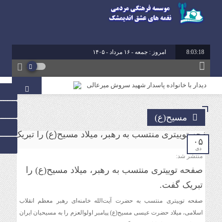
8:03:18
امروز : جمعه - ۱۶ مرداد - ۱۴۰۵
برابر با : 23 - صفر - 1448
برابر با : Friday - 7 August - 2026
دیدار با خانواده پاسدار شهید سروش میرعالی
آیین تقدیر از فعالین امر ازدواج استان خوزستان
مسیح(ع)
محمد رشیدیان مدیر شبکه فرهنگی مردمی نغمه های عشق
اندیمشک: غدیر نشانه تداوم حرکت نبوت در مسیر امامت
است تا امت اسلامی با فروغ نور ولایت، راه عدالت را بپیماید.
۰۵
دی
منتشر شد:
برگزاری کارگاه کارآفرینی اجتماعی و راه اندازی پروژه های
صفحه توییتری منتسب به رهبر، میلاد مسیح(ع) را
کوچک و موثر در موسسه فرهنگی مردمی نغمه های عشق
تبریک گفت.
اندیمشک
صفحه توییتری منتسب به حضرت آیت‌الله خامنه‌ای رهبر معظم انقلاب
اسلامی، میلاد حضرت عیسی مسیح(ع) پیامبر اولوالعزم را به مسیحیان ایران
دیدار دبیر جدید موسسه فرهنگی مردمی نغمه های عشق