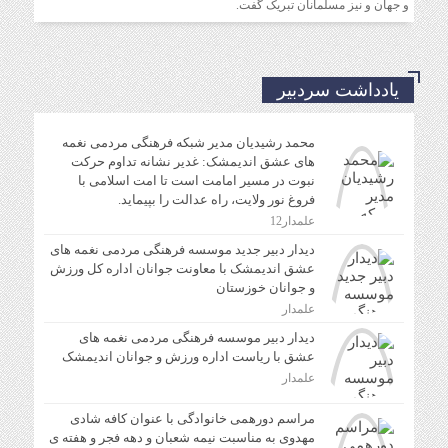
اندیمشک با معاونت جوانان اداره کل ورزش و جوانان
و جهان و نیز مسلمانان تبریک گفت.
خوزستان
دیدار دبیر موسسه فرهنگی مردمی نغمه های عشق با ریاست
یادداشت سردبیر
اداره ورزش و جوانان اندیمشک
محمد رشیدیان مدیر شبکه فرهنگی مردمی نغمه
مراسم دورهمی خانوادگی با عنوان کافه شادی مهدوی به
های عشق اندیمشک: غدیر نشانه تداوم حرکت
مناسبت نیمه شعبان و دهه فجر و هفته ی جوان در اندیمشک
نبوت در مسیر امامت است تا امت اسلامی با
برگزار شد.
فروغ نور ولایت، راه عدالت را بپیماید.
علمدار12
دیدار دبیر جدید موسسه فرهنگی مردمی نغمه های
مراسم جشن ولادت امام زمان (عج) و جشن فجر انقلاب
عشق اندیمشک با معاونت جوانان اداره کل ورزش
اسلامی و هفته ی جوان در اندیمشک برگزار شد.
و جوانان خوزستان
علمدار
تشریح برنامه های دهه مهدویت شبکه فرهنگی مردمی نغمه
دیدار دبیر موسسه فرهنگی مردمی نغمه های
های عشق اندیمشک
عشق با ریاست اداره ورزش و جوانان اندیمشک
علمدار
مراسم دورهمی خانوادگی با عنوان کافه شادی
مهدوی به مناسبت نیمه شعبان و دهه فجر و هفته ی