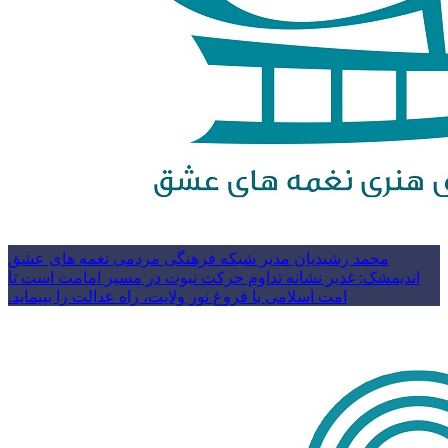
محمد رشیدیان مدیر شبکه فرهنگی مردمی نغمه های عشق
اندیمشک: غدیر نشانه تداوم حرکت نبوت در مسیر امامت است تا
امت اسلامی با فروغ نور ولایت، راه عدالت را بپیماید.