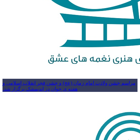
مراسم جشن ولادت امام زمان (عج) و جشن فجر انقلاب اسلامی و
هفته ی جوان در اندیمشک برگزار شد.