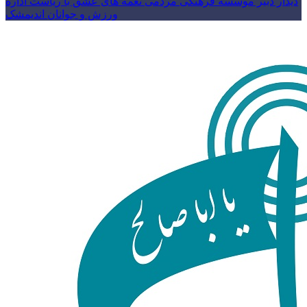
دیدار دبیر موسسه فرهنگی مردمی نغمه های عشق با ریاست اداره
ورزش و جوانان اندیمشک