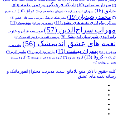
شبکه فرهنگی مردمی نغمه های
سردار سلیمانی
(10)
(7)
عشق
(16)
عراق
(10)
شهدای اندیمشک
(7)
عید غدیر
شهدای مدافع حرم
(6)
محمد رشیدیان
(19)
(7)
مدیر شبکه فرهنگی مردمی نغمه های عشق
(5)
مرکز نیکوکاری نغمه های عشق
(11)
مهدویت
(11)
مسعود دریس
(5)
مهراب سراج‌الدین
(57)
موسسه قرآن و عترت
رایه الهدی شهرستان اندیمشک
(9)
موسسه نغمه های عشق اندیمشک
(5)
نغمه های عشق اندیمشک
(56)
هیئت مهدی
پسران بهشت
(19)
پیاده روی اربعین
(7)
پیامبر اکرم
(7)
موعود عج
(5)
کرونا
(13)
کربلا
(7)
گروه سرود
(7)
گروه سرود
گروه سرود دختران بهشت
(5)
پسران بهشت
(6)
کلیه حقوق با ذکر منبع بلامانع است. مدیریت محتوا | انفورماتیک و
رسانه نغمه های عشق