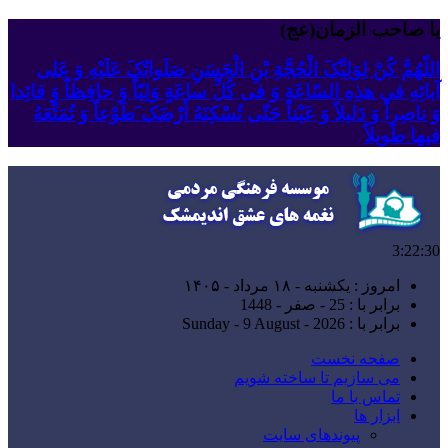
یا صاحب الزمان(عج)
اللّهُمَّ کُنْ لِوَلِیِّکَ الْحُجَّةِ بْنِ الْحَسَنِ صَلَواتُکَ عَلَیْهِ وَ عَلى
آبائِهِ فی هذِهِ السّاعَةِ وَ فی کُلِّ ساعَةٍ وَلِیّاً وَ حافِظاً وَ قائِدا
‏وَ ناصِراً وَ دَلیلاً وَ عَیْناً حَتّى تُسْکِنَهُ أَرْضَک َطَوْعاً وَ تُمَتِّعَهُ
فیها طَویلاً
3:22:31
امروز : یکشنبه - ۱۸ مرداد - ۱۴۰۵
برابر با : 25 - صفر - 1448
برابر با : Sunday - 9 August - 2026
صفحه نخست
می سازیم تا ساخته شویم
تماس با ما
ابزار ها
پیوندهای سایت