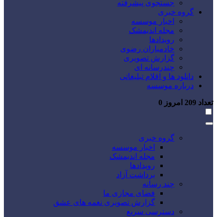
جستجوی پیشرفته
گروه خبری
اخبار موسسه
مجله اندیمشک
رویدادها
خادمیاران رضوی
گزارش تصویری
چندرسانه ای
دانلود ها و اقلام تبلیغاتی
درباره موسسه
تعداد
209
امروز
0
گروه خبری
اخبار موسسه
مجله اندیمشک
رویدادها
برداشت آزاد
چند رسانه
فضای مجازی ما
گزارش تصویری نغمه های عشق
دسترسی سریع