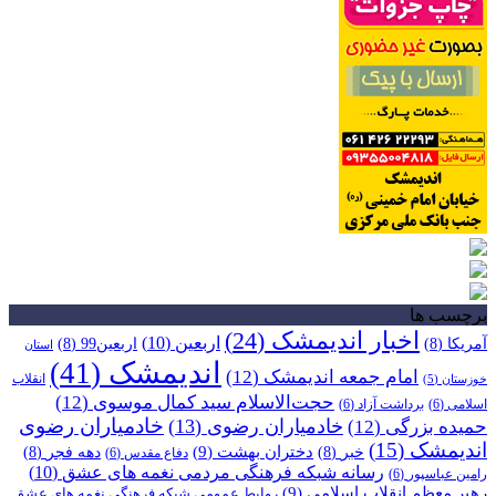
برچسب ها
اخبار اندیمشک
(24)
اربعین
(10)
آمریکا
(8)
اربعین99
(8)
استان
اندیمشک
(41)
امام جمعه اندیمشک
(12)
انقلاب
خوزستان
(5)
حجت‌الاسلام سید کمال موسوی
(12)
اسلامی
(6)
برداشت آزاد
(6)
خادمیاران رضوی
خادمیاران رضوی
(13)
حمیده بزرگی
(12)
اندیمشک
(15)
دختران بهشت
(9)
خبر
(8)
دهه فجر
(8)
دفاع مقدس
(6)
رسانه شبکه فرهنگی مردمی نغمه های عشق
(10)
رامین عباسپور
(6)
رهبر معظم انقلاب اسلامی
(9)
روابط عمومی شبکه فرهنگی نغمه های عشق