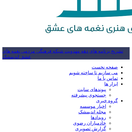
تشریح برنامه های دهه مهدویت شبکه فرهنگی مردمی نغمه های
عشق اندیمشک
صفحه نخست
می سازیم تا ساخته شویم
تماس با ما
ابزار ها
پیوندهای سایت
جستجوی پیشرفته
گروه خبری
اخبار موسسه
مجله اندیمشک
رویدادها
خادمیاران رضوی
گزارش تصویری