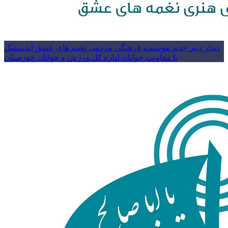
دیدار دبیر جدید موسسه فرهنگی مردمی نغمه های عشق اندیمشک
با معاونت جوانان اداره کل ورزش و جوانان خوزستان