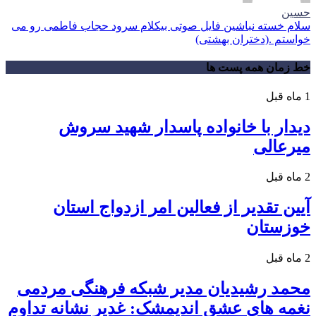
حسین
سلام خسته نباشین فایل صوتی بیکلام سرود حجاب فاطمی رو می
خواستم .(دختران بهشتی)
خط زمان همه پست ها
1 ماه قبل
دیدار با خانواده پاسدار شهید سروش
میرعالی
2 ماه قبل
آیین تقدیر از فعالین امر ازدواج استان
خوزستان
2 ماه قبل
محمد رشیدیان مدیر شبکه فرهنگی مردمی
نغمه های عشق اندیمشک: غدیر نشانه تداوم