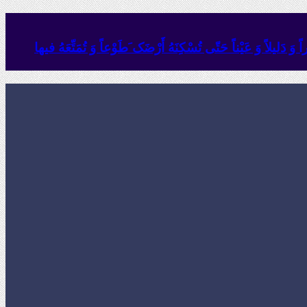
وَ دَلیلاً وَ عَیْناً حَتّى تُسْکِنَهُ أَرْضَک َطَوْعاً وَ تُمَتِّعَهُ فیها