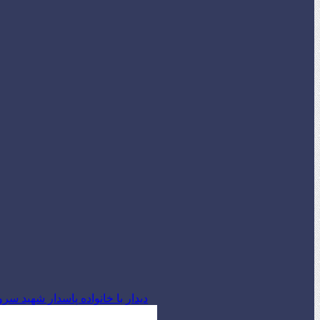
دیدار با خانواده پاسدار شهید س