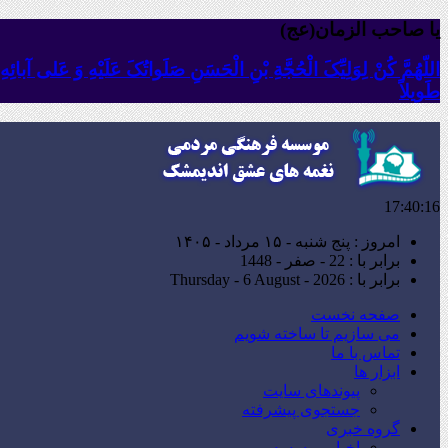
یا صاحب الزمان(عج)
اللّهُمَّ کُنْ لِوَلِیِّکَ الْحُجَّةِ بْنِ الْحَسَنِ صَلَواتُکَ عَلَیْهِ وَ عَلى آبا
طَویلاً
17:40:17
امروز : پنج شنبه - ۱۵ مرداد - ۱۴۰۵
برابر با : 22 - صفر - 1448
برابر با : Thursday - 6 August - 2026
صفحه نخست
می سازیم تا ساخته شویم
تماس با ما
ابزار ها
پیوندهای سایت
جستجوی پیشرفته
گروه خبری
اخبار موسسه