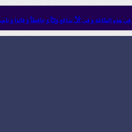
ئِهِ فی هذِهِ السّاعَةِ وَ فی کُلِّ ساعَةٍ وَلِیّاً وَ حافِظاً وَ قائِدا ‏وَ ناصِراً 