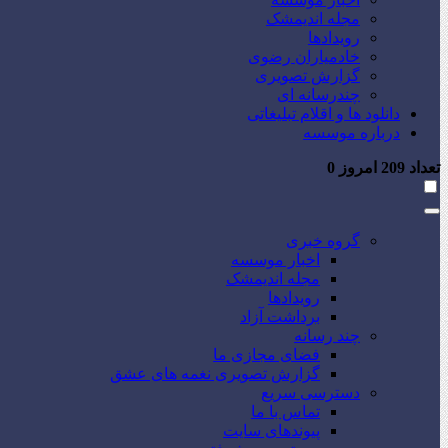
مجله اندیمشک
رویدادها
خادمیاران رضوی
گزارش تصویری
چندرسانه ای
دانلود ها و اقلام تبلیغاتی
درباره موسسه
تعداد
209
امروز
0
گروه خبری
اخبار موسسه
مجله اندیمشک
رویدادها
برداشت آزاد
چند رسانه
فضای مجازی ما
گزارش تصویری نغمه های عشق
دسترسی سریع
تماس با ما
پیوندهای سایت