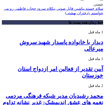
حسین
سلام خسته نباشین فایل صوتی بیکلام سرود حجاب فاطمی رو می
خواستم .(دختران بهشتی)
خط زمان همه پست ها
1 ماه قبل
دیدار با خانواده پاسدار شهید سروش
میرعالی
1 ماه قبل
آیین تقدیر از فعالین امر ازدواج استان
خوزستان
2 ماه قبل
محمد رشیدیان مدیر شبکه فرهنگی مردمی
نغمه های عشق اندیمشک: غدیر نشانه تداوم