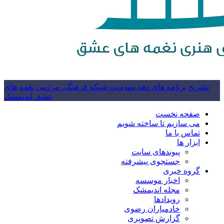
تشریح برنامه های دهه مهدویت شبکه فرهنگی مردمی نغمه های
عشق اندیمشک
صفحه نخست
می سازیم تا ساخته شویم
تماس با ما
ابزار ها
پیوندهای سایت
جستجوی پیشرفته
گروه خبری
اخبار موسسه
مجله اندیمشک
رویدادها
خادمیاران رضوی
گزارش تصویری