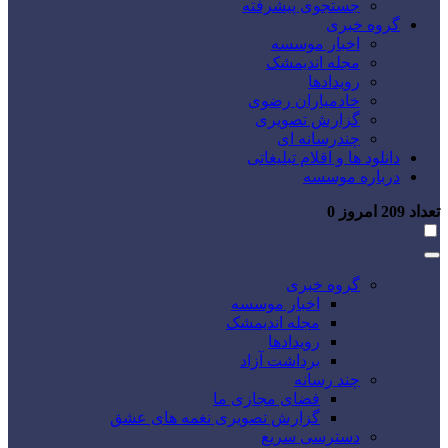
جستجوی پیشرفته
گروه خبری
اخبار موسسه
مجله اندیمشک
رویدادها
خادمیاران رضوی
گزارش تصویری
چندرسانه ای
دانلود ها و اقلام تبلیغاتی
درباره موسسه
تعداد
209
امروز
0
گروه خبری
اخبار موسسه
مجله اندیمشک
رویدادها
برداشت آزاد
چند رسانه
فضای مجازی ما
گزارش تصویری نغمه های عشق
دسترسی سریع