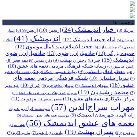
برچسب ها
اخبار اندیمشک
(24)
اربعین
(10)
آمریکا
(8)
اربعین99
(8)
استان
اندیمشک
(41)
امام جمعه اندیمشک
(12)
انقلاب
خوزستان
(5)
حجت‌الاسلام سید کمال موسوی
(12)
اسلامی
(6)
برداشت آزاد
(6)
خادمیاران رضوی
خادمیاران رضوی
(13)
حمیده بزرگی
(12)
اندیمشک
(15)
دختران بهشت
(9)
خبر
(8)
دهه فجر
(8)
دفاع مقدس
(6)
رسانه شبکه فرهنگی مردمی نغمه های عشق
(10)
رامین عباسپور
(6)
رهبر معظم انقلاب اسلامی
(9)
روابط عمومی شبکه فرهنگی نغمه های عشق
شبکه فرهنگی مردمی نغمه های
سردار سلیمانی
(10)
(7)
عشق
(16)
عراق
(10)
شهدای اندیمشک
(7)
عید غدیر
شهدای مدافع حرم
(6)
محمد رشیدیان
(19)
(7)
مدیر شبکه فرهنگی مردمی نغمه های عشق
(5)
مرکز نیکوکاری نغمه های عشق
(11)
مهدویت
(11)
مسعود دریس
(5)
مهراب سراج‌الدین
(57)
موسسه قرآن و عترت
رایه الهدی شهرستان اندیمشک
(9)
موسسه نغمه های عشق اندیمشک
(5)
نغمه های عشق اندیمشک
(56)
هیئت مهدی
پسران بهشت
(19)
پیاده روی اربعین
(7)
پیامبر اکرم
(7)
موعود عج
(5)