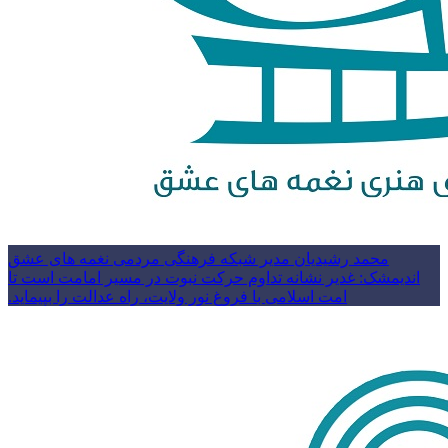
محمد رشیدیان مدیر شبکه فرهنگی مردمی نغمه های عشق
اندیمشک: غدیر نشانه تداوم حرکت نبوت در مسیر امامت است تا
امت اسلامی با فروغ نور ولایت، راه عدالت را بپیماید.