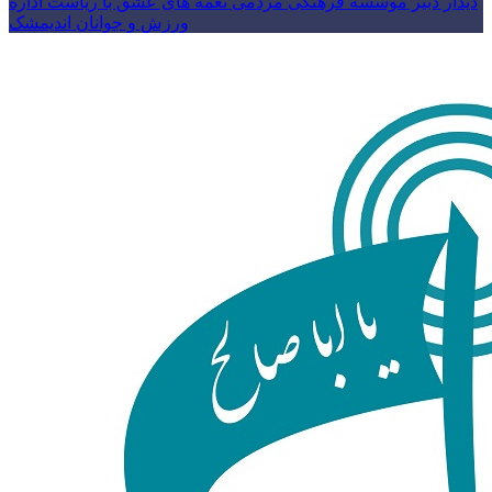
دیدار دبیر موسسه فرهنگی مردمی نغمه های عشق با ریاست اداره
ورزش و جوانان اندیمشک