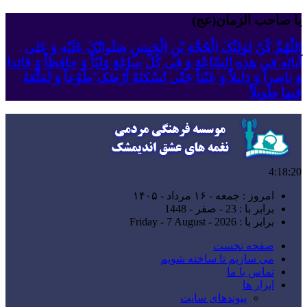
یا صاحب الزمان(عج)
اللّهُمَّ کُنْ لِوَلِیِّکَ الْحُجَّةِ بْنِ الْحَسَنِ صَلَواتُکَ عَلَیْهِ وَ عَلى
آبائِهِ فی هذِهِ السّاعَةِ وَ فی کُلِّ ساعَةٍ وَلِیّاً وَ حافِظاً وَ قائِدا
‏وَ ناصِراً وَ دَلیلاً وَ عَیْناً حَتّى تُسْکِنَهُ أَرْضَک َطَوْعاً وَ تُمَتِّعَهُ
فیها طَویلاً
4:18:20
امروز : جمعه - ۱۶ مرداد - ۱۴۰۵
برابر با : 23 - صفر - 1448
برابر با : Friday - 7 August - 2026
صفحه نخست
می سازیم تا ساخته شویم
تماس با ما
ابزار ها
پیوندهای سایت