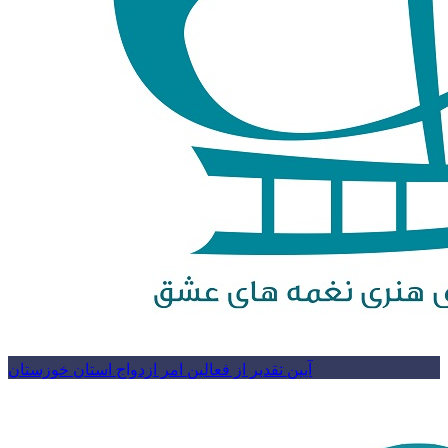
آیین تقدیر از فعالین امر ازدواج استان خوزستان