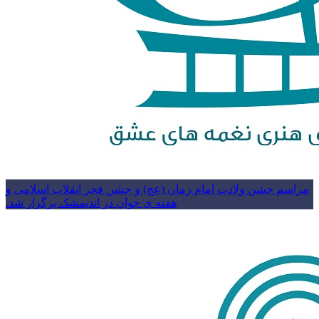
مراسم جشن ولادت امام زمان (عج) و جشن فجر انقلاب اسلامی و
هفته ی جوان در اندیمشک برگزار شد.