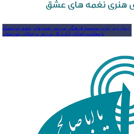
دیدار دبیر جدید موسسه فرهنگی مردمی نغمه های عشق اندیمشک
با معاونت جوانان اداره کل ورزش و جوانان خوزستان