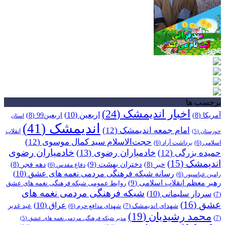
برچسب ها
اخبار اندیمشک
(24)
اربعین
(10)
آمریکا
(8)
اربعین99
(8)
استان
اندیمشک
(41)
امام جمعه اندیمشک
(12)
انقلاب
خوزستان
(5)
حجت‌الاسلام سید کمال موسوی
(12)
اسلامی
(6)
برداشت آزاد
(6)
خادمیاران رضوی
خادمیاران رضوی
(13)
حمیده بزرگی
(12)
اندیمشک
(15)
دختران بهشت
(9)
خبر
(8)
دهه فجر
(8)
دفاع مقدس
(6)
رسانه شبکه فرهنگی مردمی نغمه های عشق
(10)
رامین عباسپور
(6)
رهبر معظم انقلاب اسلامی
(9)
روابط عمومی شبکه فرهنگی نغمه های عشق
شبکه فرهنگی مردمی نغمه های
سردار سلیمانی
(10)
(7)
عشق
(16)
عراق
(10)
شهدای اندیمشک
(7)
عید غدیر
شهدای مدافع حرم
(6)
محمد رشیدیان
(19)
(7)
مدیر شبکه فرهنگی مردمی نغمه های عشق
(5)