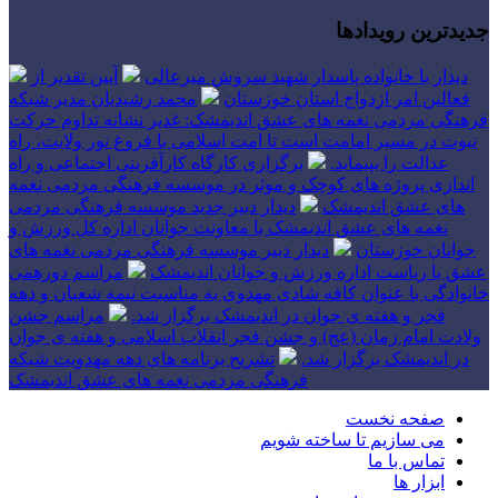
جدیدترین رویدادها
دیدار با خانواده پاسدار شهید سروش میرعالی
آیین تقدیر از
فعالین امر ازدواج استان خوزستان
محمد رشیدیان مدیر شبکه
فرهنگی مردمی نغمه های عشق اندیمشک: غدیر نشانه تداوم حرکت
نبوت در مسیر امامت است تا امت اسلامی با فروغ نور ولایت، راه
عدالت را بپیماید.
برگزاری کارگاه کارآفرینی اجتماعی و راه
اندازی پروژه های کوچک و موثر در موسسه فرهنگی مردمی نغمه
های عشق اندیمشک
دیدار دبیر جدید موسسه فرهنگی مردمی
نغمه های عشق اندیمشک با معاونت جوانان اداره کل ورزش و
جوانان خوزستان
دیدار دبیر موسسه فرهنگی مردمی نغمه های
عشق با ریاست اداره ورزش و جوانان اندیمشک
مراسم دورهمی
خانوادگی با عنوان کافه شادی مهدوی به مناسبت نیمه شعبان و دهه
فجر و هفته ی جوان در اندیمشک برگزار شد.
مراسم جشن
ولادت امام زمان (عج) و جشن فجر انقلاب اسلامی و هفته ی جوان
در اندیمشک برگزار شد.
تشریح برنامه های دهه مهدویت شبکه
فرهنگی مردمی نغمه های عشق اندیمشک
صفحه نخست
می سازیم تا ساخته شویم
تماس با ما
ابزار ها