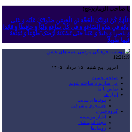
یا صاحب الزمان(عج)
اللّهُمَّ کُنْ لِوَلِیِّکَ الْحُجَّةِ بْنِ الْحَسَنِ صَلَواتُکَ عَلَیْهِ وَ عَلى
آبائِهِ فی هذِهِ السّاعَةِ وَ فی کُلِّ ساعَةٍ وَلِیّاً وَ حافِظاً وَ قائِدا
‏وَ ناصِراً وَ دَلیلاً وَ عَیْناً حَتّى تُسْکِنَهُ أَرْضَک َطَوْعاً وَ تُمَتِّعَهُ
فیها طَویلاً
12:21:20
امروز : پنج شنبه - ۱۵ مرداد - ۱۴۰۵
صفحه نخست
می سازیم تا ساخته شویم
تماس با ما
ابزار ها
پیوندهای سایت
جستجوی پیشرفته
گروه خبری
اخبار موسسه
مجله اندیمشک
رویدادها