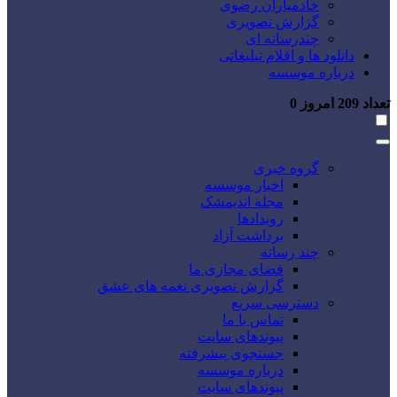
خادمیاران رضوی
گزارش تصویری
چندرسانه ای
دانلود ها و اقلام تبلیغاتی
درباره موسسه
تعداد
209
امروز
0
گروه خبری
اخبار موسسه
مجله اندیمشک
رویدادها
برداشت آزاد
چند رسانه
فضای مجازی ما
گزارش تصویری نغمه های عشق
دسترسی سریع
تماس با ما
پیوندهای سایت
جستجوی پیشرفته
درباره موسسه
پیوندهای سایت