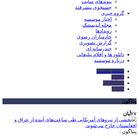
پیوندهای سایت
جستجوی پیشرفته
گروه خبری
اخبار موسسه
مجله اندیمشک
رویدادها
خادمیاران رضوی
گزارش تصویری
چندرسانه ای
دانلود ها و اقلام تبلیغاتی
درباره موسسه
صفحه نخست
تلگرام
اینستاگرام
آپارات
پنتاگون
۲۷
آبان
پنتاگون :