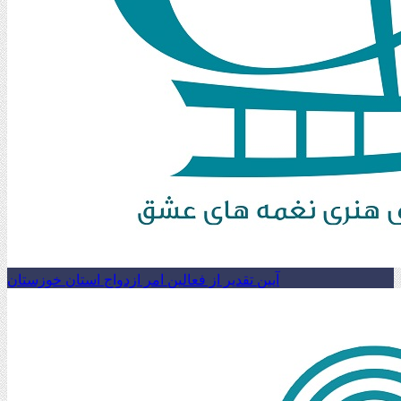
آیین تقدیر از فعالین امر ازدواج استان خوزستان