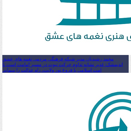
محمد رشیدیان مدیر شبکه فرهنگی مردمی نغمه های عشق
اندیمشک: غدیر نشانه تداوم حرکت نبوت در مسیر امامت است تا
امت اسلامی با فروغ نور ولایت، راه عدالت را بپیماید.