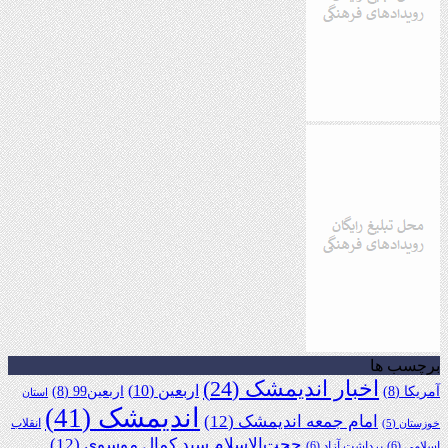
برچسب ها
اخبار اندیمشک
(24)
اربعین
(10)
آمریکا
(8)
اربعین99
(8)
استان
اندیمشک
(41)
امام جمعه اندیمشک
(12)
انقلاب
خوزستان
(5)
حجت‌الاسلام سید کمال موسوی
(12)
اسلامی
(6)
برداشت آزاد
(6)