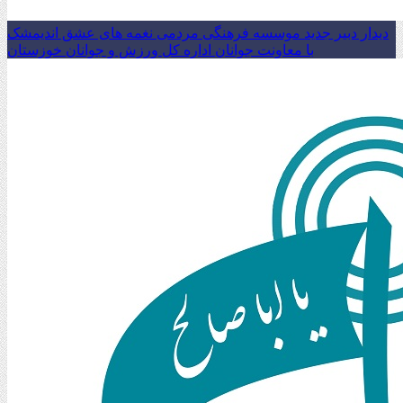
دیدار دبیر جدید موسسه فرهنگی مردمی نغمه های عشق اندیمشک
با معاونت جوانان اداره کل ورزش و جوانان خوزستان