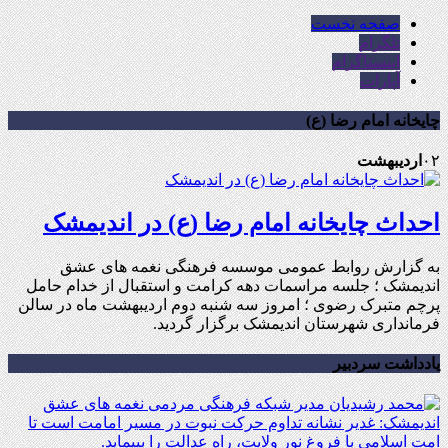
صفحه نخست
تلگرام
اینستاگرام
آپارات
چایخانه امام رضا (ع)
۰۲
اردیبهشت
احداث چایخانه امام رضا (ع) در اندیمشک
به گزارش روابط عمومی موسسه فرهنگی نغمه های عشق
اندیمشک ؛ جلسه مراسمات دهه کرامت و استقبال از خدام حامل
پرچم متبرک رضوی ؛ امروز سه شنبه دوم اردیبهشت ماه در سالن
فرمانداری شهرستان اندیمشک برگزار گردید.
یادداشت سردبیر