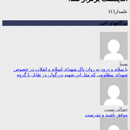
علمدار313
دیدگاههای اخیر
سینا
با سلام و درود به روان پاک شهدای اسلام و انقلاب در خصوص
شهدای مظلومی که مثل این شهید بزرگوار، در تقابل با گروه
جمالی نسب
موفق باشید و تندرست