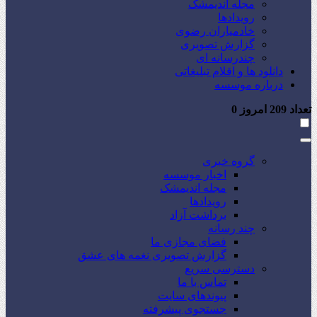
مجله اندیمشک
رویدادها
خادمیاران رضوی
گزارش تصویری
چندرسانه ای
دانلود ها و اقلام تبلیغاتی
درباره موسسه
تعداد
209
امروز
0
گروه خبری
اخبار موسسه
مجله اندیمشک
رویدادها
برداشت آزاد
چند رسانه
فضای مجازی ما
گزارش تصویری نغمه های عشق
دسترسی سریع
تماس با ما
پیوندهای سایت
جستجوی پیشرفته