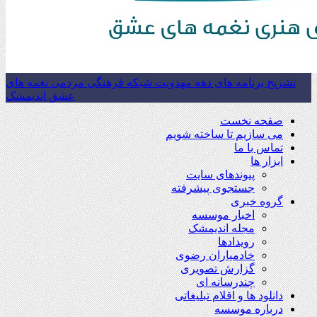
تشریح برنامه های دهه مهدویت شبکه فرهنگی مردمی نغمه های
عشق اندیمشک
صفحه نخست
می سازیم تا ساخته شویم
تماس با ما
ابزار ها
پیوندهای سایت
جستجوی پیشرفته
گروه خبری
اخبار موسسه
مجله اندیمشک
رویدادها
خادمیاران رضوی
گزارش تصویری
چندرسانه ای
دانلود ها و اقلام تبلیغاتی
درباره موسسه