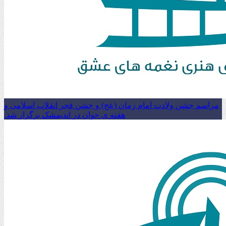
مراسم جشن ولادت امام زمان (عج) و جشن فجر انقلاب اسلامی و
هفته ی جوان در اندیمشک برگزار شد.