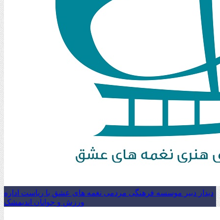
دیدار دبیر موسسه فرهنگی مردمی نغمه های عشق با ریاست اداره
ورزش و جوانان اندیمشک