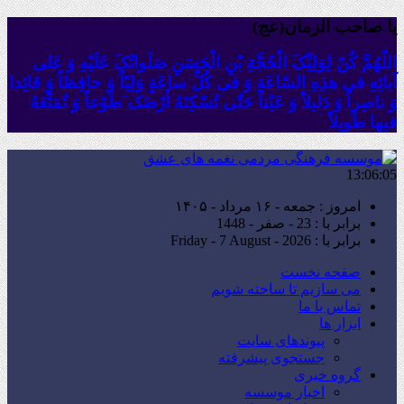
یا صاحب الزمان(عج)
اللّهُمَّ کُنْ لِوَلِیِّکَ الْحُجَّةِ بْنِ الْحَسَنِ صَلَواتُکَ عَلَیْهِ وَ عَلى
آبائِهِ فی هذِهِ السّاعَةِ وَ فی کُلِّ ساعَةٍ وَلِیّاً وَ حافِظاً وَ قائِدا
‏وَ ناصِراً وَ دَلیلاً وَ عَیْناً حَتّى تُسْکِنَهُ أَرْضَک َطَوْعاً وَ تُمَتِّعَهُ
فیها طَویلاً
13:06:07
امروز : جمعه - ۱۶ مرداد - ۱۴۰۵
برابر با : 23 - صفر - 1448
برابر با : Friday - 7 August - 2026
صفحه نخست
می سازیم تا ساخته شویم
تماس با ما
ابزار ها
پیوندهای سایت
جستجوی پیشرفته
گروه خبری
اخبار موسسه