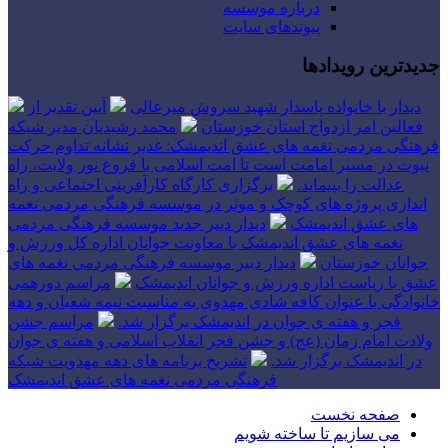
درباره موسسه
پیوندهای سایت
جدیدترین رویدادها
دیدار با خانواده پاسدار شهید سروش میرعالی
آیین تقدیر از
فعالین امر ازدواج استان خوزستان
محمد رشیدیان مدیر شبکه
فرهنگی مردمی نغمه های عشق اندیمشک: غدیر نشانه تداوم حرکت
نبوت در مسیر امامت است تا امت اسلامی با فروغ نور ولایت، راه
عدالت را بپیماید.
برگزاری کارگاه کارآفرینی اجتماعی و راه
اندازی پروژه های کوچک و موثر در موسسه فرهنگی مردمی نغمه
های عشق اندیمشک
دیدار دبیر جدید موسسه فرهنگی مردمی
نغمه های عشق اندیمشک با معاونت جوانان اداره کل ورزش و
جوانان خوزستان
دیدار دبیر موسسه فرهنگی مردمی نغمه های
عشق با ریاست اداره ورزش و جوانان اندیمشک
مراسم دورهمی
خانوادگی با عنوان کافه شادی مهدوی به مناسبت نیمه شعبان و دهه
فجر و هفته ی جوان در اندیمشک برگزار شد.
مراسم جشن
ولادت امام زمان (عج) و جشن فجر انقلاب اسلامی و هفته ی جوان
در اندیمشک برگزار شد.
تشریح برنامه های دهه مهدویت شبکه
فرهنگی مردمی نغمه های عشق اندیمشک
صفحه نخست
می سازیم تا ساخته شویم