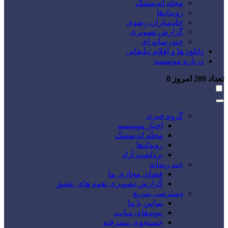
مجله اندیمشک
رویدادها
خادمیاران رضوی
گزارش تصویری
چندرسانه ای
دانلود ها و اقلام تبلیغاتی
درباره موسسه
تعداد
209
امروز
0
گروه خبری
اخبار موسسه
مجله اندیمشک
رویدادها
برداشت آزاد
چند رسانه
فضای مجازی ما
گزارش تصویری نغمه های عشق
دسترسی سریع
تماس با ما
پیوندهای سایت
جستجوی پیشرفته