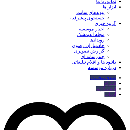
تماس با ما
ابزار ها
پیوندهای سایت
جستجوی پیشرفته
گروه خبری
اخبار موسسه
مجله اندیمشک
رویدادها
خادمیاران رضوی
گزارش تصویری
چندرسانه ای
دانلود ها و اقلام تبلیغاتی
درباره موسسه
صفحه نخست
تلگرام
اینستاگرام
آپارات