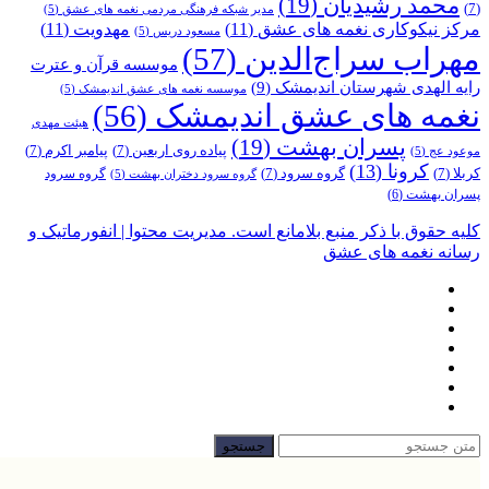
محمد رشیدیان
(19)
(7)
مدیر شبکه فرهنگی مردمی نغمه های عشق
(5)
مرکز نیکوکاری نغمه های عشق
(11)
مهدویت
(11)
مسعود دریس
(5)
مهراب سراج‌الدین
(57)
موسسه قرآن و عترت
رایه الهدی شهرستان اندیمشک
(9)
موسسه نغمه های عشق اندیمشک
(5)
نغمه های عشق اندیمشک
(56)
هیئت مهدی
پسران بهشت
(19)
پیاده روی اربعین
(7)
پیامبر اکرم
(7)
موعود عج
(5)
کرونا
(13)
کربلا
(7)
گروه سرود
(7)
گروه سرود
گروه سرود دختران بهشت
(5)
پسران بهشت
(6)
کلیه حقوق با ذکر منبع بلامانع است. مدیریت محتوا | انفورماتیک و
رسانه نغمه های عشق
جستجو