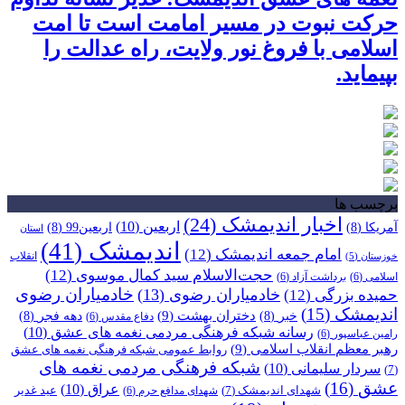
حرکت نبوت در مسیر امامت است تا امت
اسلامی با فروغ نور ولایت، راه عدالت را
بپیماید.
برچسب ها
اخبار اندیمشک
(24)
اربعین
(10)
آمریکا
(8)
اربعین99
(8)
استان
اندیمشک
(41)
امام جمعه اندیمشک
(12)
انقلاب
خوزستان
(5)
حجت‌الاسلام سید کمال موسوی
(12)
اسلامی
(6)
برداشت آزاد
(6)
خادمیاران رضوی
خادمیاران رضوی
(13)
حمیده بزرگی
(12)
اندیمشک
(15)
دختران بهشت
(9)
خبر
(8)
دهه فجر
(8)
دفاع مقدس
(6)
رسانه شبکه فرهنگی مردمی نغمه های عشق
(10)
رامین عباسپور
(6)
رهبر معظم انقلاب اسلامی
(9)
روابط عمومی شبکه فرهنگی نغمه های عشق
شبکه فرهنگی مردمی نغمه های
سردار سلیمانی
(10)
(7)
عشق
(16)
عراق
(10)
شهدای اندیمشک
(7)
عید غدیر
شهدای مدافع حرم
(6)