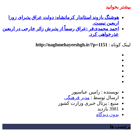
بیشتر بخوانید
هوشنگ بازوند استاندار کرمانشاه:
دولت عراق پذیرای زورا
اربعین نیست.
احمد محمدی‌فر :عراق رسماً از پذیرش زائر خارجی در اربعین
عذرخواهی کرد.
لینک کوتاه :
http://naghmehayeeshgh.ir/?p=1151
نویسنده : رامین عباسپور
ارسال توسط :
مدیر فرهنگی
منبع : پرتال خبری وزارت کشور
3981 بازدید
بدون دیدگاه
برچسب ها