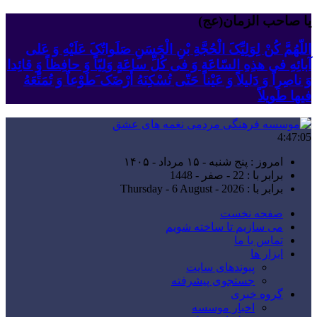
یا صاحب الزمان(عج)
اللّهُمَّ کُنْ لِوَلِیِّکَ الْحُجَّةِ بْنِ الْحَسَنِ صَلَواتُکَ عَلَیْهِ وَ عَلى
آبائِهِ فی هذِهِ السّاعَةِ وَ فی کُلِّ ساعَةٍ وَلِیّاً وَ حافِظاً وَ قائِدا
‏وَ ناصِراً وَ دَلیلاً وَ عَیْناً حَتّى تُسْکِنَهُ أَرْضَک َطَوْعاً وَ تُمَتِّعَهُ
فیها طَویلاً
4:47:05
امروز : پنج شنبه - ۱۵ مرداد - ۱۴۰۵
برابر با : 22 - صفر - 1448
برابر با : Thursday - 6 August - 2026
صفحه نخست
می سازیم تا ساخته شویم
تماس با ما
ابزار ها
پیوندهای سایت
جستجوی پیشرفته
گروه خبری
اخبار موسسه