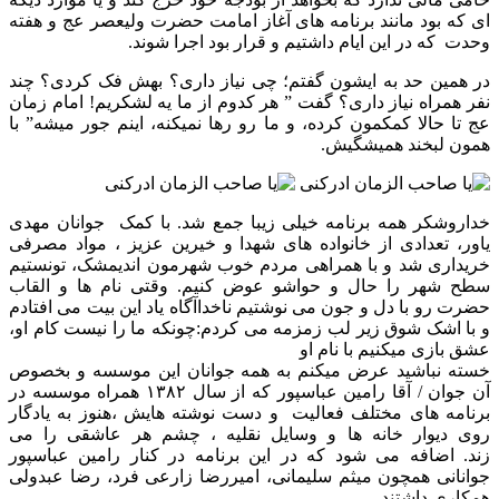
ای که بود مانند برنامه های آغاز امامت حضرت ولیعصر عج و هفته
وحدت که در این ایام داشتیم و قرار بود اجرا شوند.
در همین حد به ایشون گفتم؛ چی نیاز داری؟ بهش فک کردی؟ چند
نفر همراه نیاز داری؟ گفت ” هر کدوم از ما یه لشکریم! امام زمان
عج تا حالا کمکمون کرده، و ما رو رها نمیکنه، اینم جور میشه” با
همون لبخند همیشگیش.
خداروشکر همه برنامه خیلی زیبا جمع شد. با کمک جوانان مهدی
یاور، تعدادی از خانواده های شهدا و خیرین عزیز ، مواد مصرفی
خریداری شد و با همراهی مردم خوب شهرمون اندیمشک، تونستیم
سطح شهر را حال و حواشو عوض کنیم. وقتی نام ها و القاب
حضرت رو با دل و جون می نوشتیم ناخداآگاه یاد این بیت می افتادم
و با اشک شوق زیر لب زمزمه می کردم:چونکه ما را نیست کام او،
عشق بازی میکنیم با نام او
خسته نباشید عرض میکنم به همه جوانان این موسسه و بخصوص
آن جوان / آقا رامین عباسپور که از سال ۱۳۸۲ همراه موسسه در
برنامه های مختلف فعالیت و دست نوشته هایش ،هنوز به یادگار
روی دیوار خانه ها و وسایل نقلیه ، چشم هر عاشقی را می
زند. اضافه می شود که در این برنامه در کنار رامین عباسپور
جوانانی همچون میثم سلیمانی، امیررضا زارعی فرد، رضا عبدولی
همکاری داشتند.