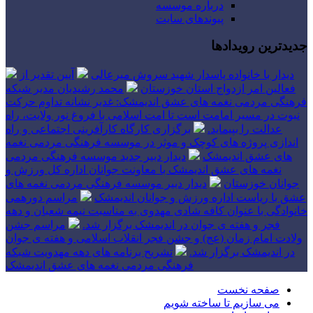
درباره موسسه
پیوندهای سایت
جدیدترین رویدادها
دیدار با خانواده پاسدار شهید سروش میرعالی
آیین تقدیر از
فعالین امر ازدواج استان خوزستان
محمد رشیدیان مدیر شبکه
فرهنگی مردمی نغمه های عشق اندیمشک: غدیر نشانه تداوم حرکت
نبوت در مسیر امامت است تا امت اسلامی با فروغ نور ولایت، راه
عدالت را بپیماید.
برگزاری کارگاه کارآفرینی اجتماعی و راه
اندازی پروژه های کوچک و موثر در موسسه فرهنگی مردمی نغمه
های عشق اندیمشک
دیدار دبیر جدید موسسه فرهنگی مردمی
نغمه های عشق اندیمشک با معاونت جوانان اداره کل ورزش و
جوانان خوزستان
دیدار دبیر موسسه فرهنگی مردمی نغمه های
عشق با ریاست اداره ورزش و جوانان اندیمشک
مراسم دورهمی
خانوادگی با عنوان کافه شادی مهدوی به مناسبت نیمه شعبان و دهه
فجر و هفته ی جوان در اندیمشک برگزار شد.
مراسم جشن
ولادت امام زمان (عج) و جشن فجر انقلاب اسلامی و هفته ی جوان
در اندیمشک برگزار شد.
تشریح برنامه های دهه مهدویت شبکه
فرهنگی مردمی نغمه های عشق اندیمشک
صفحه نخست
می سازیم تا ساخته شویم