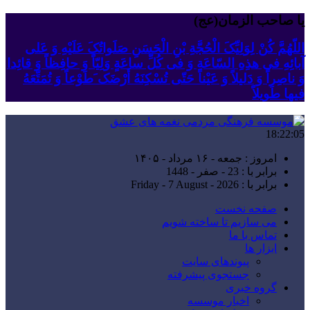
یا صاحب الزمان(عج)
اللّهُمَّ کُنْ لِوَلِیِّکَ الْحُجَّةِ بْنِ الْحَسَنِ صَلَواتُکَ عَلَیْهِ وَ عَلى
آبائِهِ فی هذِهِ السّاعَةِ وَ فی کُلِّ ساعَةٍ وَلِیّاً وَ حافِظاً وَ قائِدا
‏وَ ناصِراً وَ دَلیلاً وَ عَیْناً حَتّى تُسْکِنَهُ أَرْضَک َطَوْعاً وَ تُمَتِّعَهُ
فیها طَویلاً
18:22:06
امروز : جمعه - ۱۶ مرداد - ۱۴۰۵
برابر با : 23 - صفر - 1448
برابر با : Friday - 7 August - 2026
صفحه نخست
می سازیم تا ساخته شویم
تماس با ما
ابزار ها
پیوندهای سایت
جستجوی پیشرفته
گروه خبری
اخبار موسسه