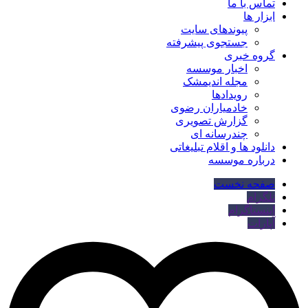
تماس با ما
ابزار ها
پیوندهای سایت
جستجوی پیشرفته
گروه خبری
اخبار موسسه
مجله اندیمشک
رویدادها
خادمیاران رضوی
گزارش تصویری
چندرسانه ای
دانلود ها و اقلام تبلیغاتی
درباره موسسه
صفحه نخست
تلگرام
اینستاگرام
آپارات