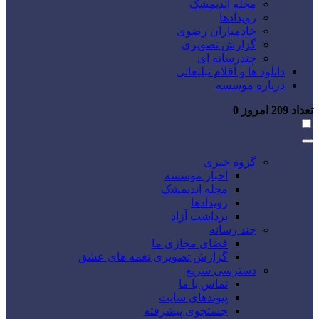
مجله اندیمشک
رویدادها
خادمیاران رضوی
گزارش تصویری
چندرسانه ای
دانلود ها و اقلام تبلیغاتی
درباره موسسه
تعداد
209
امروز
0
گروه خبری
اخبار موسسه
مجله اندیمشک
رویدادها
برداشت آزاد
چند رسانه
فضای مجازی ما
گزارش تصویری نغمه های عشق
دسترسی سریع
تماس با ما
پیوندهای سایت
جستجوی پیشرفته