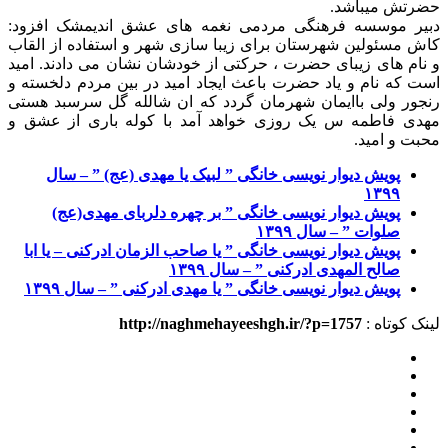
حضرتش میباشد.
دبیر موسسه فرهنگی مردمی نغمه های عشق اندیمشک افزود:
کاش مسئولین شهرستان برای زیبا سازی شهر و استفاده از القاب
و نام های زیبای حضرت ، حرکتی از خودشان نشان می دادند. امید
است که نام و یاد حضرت باعث ایجاد امید در بین مردم دلخسته و
رنجور ولی باایمان شهرمان گردد که ان شالله گل سرسبد هستی
مهدی فاطمه س یک روزی خواهد آمد با کوله باری از عشق و
محبت و امید.
پویش دیوار نویسی خانگی ” لبیک یا مهدی (عج) ” – سال
۱۳۹۹
پویش دیوار نویسی خانگی ” بر چهره دلربای مهدی(عج)
صلوات ” – سال ۱۳۹۹
پویش دیوار نویسی خانگی ” یا صاحب الزمان ادرکنی – یا ابا
صالح المهدی ادرکنی ” – سال ۱۳۹۹
پویش دیوار نویسی خانگی ” یا مهدی ادرکنی ” – سال ۱۳۹۹
لینک کوتاه :
http://naghmehayeeshgh.ir/?p=1757