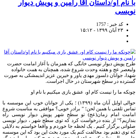
با نام او/داستان آقا رامین و پویش دیوار
نویسی
کد خبر : 1757
۲۳ آبان ۱۳۹۹ - ۱۵:۱۲
طرح پویش دیوار نویسی خانگی که همزمان با آغاز امامت حضرت
ولیعصر عج و هفته وحدت شروع شده، همچنان به همت خانواده
شهدا، جوانان دلسوز مهدی یاور و خیرین عزیز اندیمشکی به صورت
گسترده در سطح شهرستان در حال اجراست.
چونکه ما را نیست کام او، عشق بازی میکنیم با نام او
حوالی اوایل آبان ماه (۱۳۹۹) ؛ یکی از جوانان خوب این موسسه با
تماس تلفنی با همین لحن؛ ” برادر خوبی؟ موافقی به مناسبت شروع
امامت امام زمان(عج) تو سطح شهر پویش دیوار نویسی راه
بندازیم؟” از بنده درخواست کرد که توی سطح شهر ، دیوار نویسی
صلواتی برگزار کنیم . یک لحظه جا خوردم و واقعا خواستم به دلایلی
که توی ذهنم بود مخالفت کنم یک مورد بحث این بود که این موسسه
حامی مالی ندارد که بخواهد از بودجه خود خرج کند و یا موارد دیگه