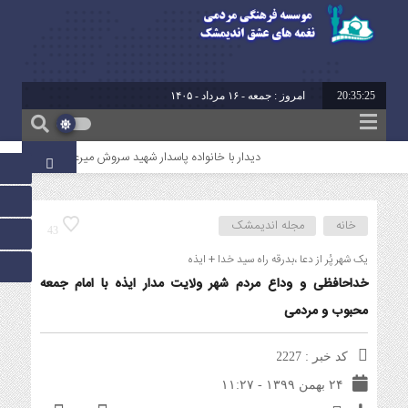
20:35:25
برابر با : 23 - صفر - 1448
دیدار با خانواده پاسدار شهید سروش میرعالی
آیین تقدی
خانه
مجله اندیمشک
43
یک شهر پُر از دعا ،بدرقه راه سید خدا + ایذه
خداحافظی و وداع مردم شهر ولایت مدار ایذه با امام جمعه
محبوب و مردمی
کد خبر : 2227
۲۴ بهمن ۱۳۹۹ - ۱۱:۲۷