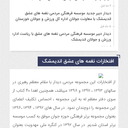
4 ماه قبل
دیدار دبیر جدید موسسه فرهنگی مردمی نغمه های عشق
اندیمشک با معاونت جوانان اداره کل ورزش و جوانان خوزستان
5 ماه قبل
دیدار دبیر موسسه فرهنگی مردمی نغمه های عشق با ریاست اداره
ورزش و جوانان اندیمشک
6 ماه قبل
مراسم دورهمی خانوادگی با عنوان کافه شادی مهدوی به مناسبت
افتخارات نغمه های عشق اندیمشک
نیمه شعبان و دهه فجر و هفته ی جوان در اندیمشک برگزار شد.
6 ماه قبل
مراسم جشن ولادت امام زمان (عج) و جشن فجر انقلاب اسلامی و
هفته ی جوان در اندیمشک برگزار شد.
از افتخارات این مجموعه مردمی دیدار با مقام معظم رهبری در
6 ماه قبل
سالهای ۱۳۹۳ ، ۱۳۹۷ و ۱۳۹۸ میباشد، همچنین اهدا ۴۰ کتاب از
تشریح برنامه های دهه مهدویت شبکه فرهنگی مردمی نغمه های
سوی دفتر معظم له به این مجموعه ، احساس تکلیف اعضای
عشق اندیمشک
این مجموعه را دوچندان نمود. در سال های ۱۳۹۲ ، ۱۳۹۴ ،۱۳۹۶
7 ماه قبل
بعنوان مجموعه برتر فرهنگی حوزه جوان موفق به کسب موسسه
توزیع بسته جشن تکلیف به دختران سادات ایتام اندیمشک در شب
ولادت امام علی(ع)
برتر استان شدیم. در سال ۱۳۹۲ در کنگره ملی مهدویت بعنوان