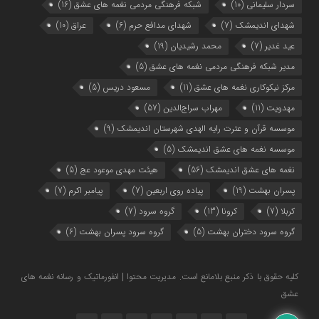
سردار سلیمانی
(10)
شبکه فرهنگی مردمی نغمه های عشق
(16)
شهدای اندیمشک
(7)
شهدای مدافع حرم
(6)
عراق
(10)
عید غدیر
(7)
محمد رشیدیان
(19)
مدیر شبکه فرهنگی مردمی نغمه های عشق
(5)
مرکز نیکوکاری نغمه های عشق
(11)
مسعود دریس
(5)
مهدویت
(11)
مهراب سراج‌الدین
(57)
موسسه قرآن و عترت رایه الهدی شهرستان اندیمشک
(9)
موسسه نغمه های عشق اندیمشک
(5)
نغمه های عشق اندیمشک
(56)
هیئت مهدی موعود عج
(5)
پسران بهشت
(19)
پیاده روی اربعین
(7)
پیامبر اکرم
(7)
کربلا
(7)
کرونا
(13)
گروه سرود
(7)
گروه سرود دختران بهشت
(5)
گروه سرود پسران بهشت
(6)
کلیه حقوق با ذکر منبع بلامانع است. مدیریت محتوا | انفورماتیک و رسانه نغمه های
عشق