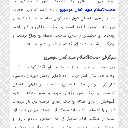
مردم شهر، از وقتی که شنیدند ماموریت جدیدی به
حجت‌الاسلام سید کمال موسوی
؛ داده شده که باید هجرت
کند و از شهر عاشقان کوچ کند، گویی تمام غم ها به یکباره بر
این شهر باریدن گرفته است و اشک ، بغض و غم باهم،
رودخانه ی چشمان را جاری ساخت. لحظه ی وداع نزدیک و
نزدیک تر شد تا آدینه ای که غمبار شد و آه و آه و آه .
بیوگرافی حجت‌الاسلام سید کمال موسوی
این جمعه در آخرین نماز جمعه ،به او اقتدا کردند و او با
لبخند همیشگی اش مردم را به خدای جدش سپرد و رهسپار
دیار کرخه و دز شد. طلبه ای ساده که بر دلهای عاشقان
نشست و اینک شهر یکهزار شهید و شهر مدافعان حرم
،آغوشش را برای سلاله ی پاک زهرای مرضیه س باز کرده تا
غریبی را احساس نکند. اندیمشک این جمعه میزبان طلبه ای
است از مکتب امام صادق ع که اخلاص ،مردم داری و
محبتش ، جور خیلی از مدعیان ولایت مداری، نسبت به