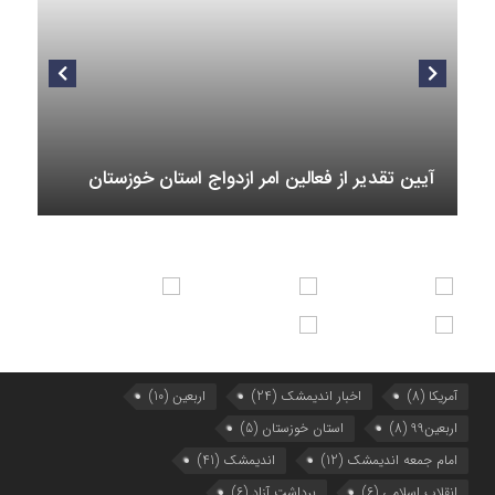
هفتمین همایش بانوان فعال در عرصه‌ هیئت کشور
9 ماه قبل
برگزاری رویداد ملی جامعه پرداز
آیین تقدیر از فعالین امر ازدواج استان خوزستان
آمریکا
(8)
اخبار اندیمشک
(24)
اربعین
(10)
اربعین99
(8)
استان خوزستان
(5)
امام جمعه اندیمشک
(12)
اندیمشک
(41)
انقلاب اسلامی
(6)
برداشت آزاد
(6)