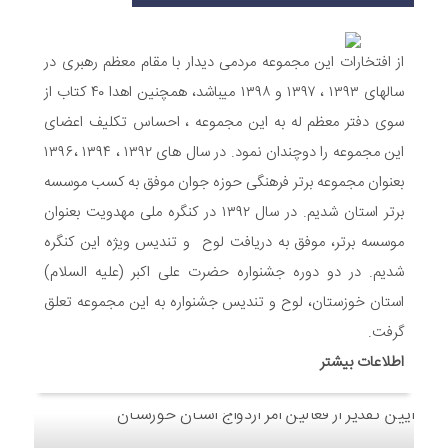
6 ماه قبل
مراسم جشن ولادت امام زمان (عج) و جشن فجر انقلاب اسلامی و
هفته ی جوان در اندیمشک برگزار شد.
از افتخارات این مجموعه مردمی دیدار با مقام معظم رهبری در
6 ماه قبل
سالهای ۱۳۹۳ ، ۱۳۹۷ و ۱۳۹۸ میباشد، همچنین اهدا ۴۰ کتاب از
تشریح برنامه های دهه مهدویت شبکه فرهنگی مردمی نغمه های
سوی دفتر معظم له به این مجموعه ، احساس تکلیف اعضای
عشق اندیمشک
این مجموعه را دوچندان نمود. در سال های ۱۳۹۲ ، ۱۳۹۴ ،۱۳۹۶
7 ماه قبل
بعنوان مجموعه برتر فرهنگی حوزه جوان موفق به کسب موسسه
توزیع بسته جشن تکلیف به دختران سادات ایتام اندیمشک در شب
ولادت امام علی(ع)
برتر استان شدیم. در سال ۱۳۹۲ در کنگره ملی مهدویت بعنوان
7 ماه قبل
موسسه برتر، موفق به دریافت لوح و تندیس ویژه این کنگره
ایجاد ۱۱۰ شعبه نغمه های عشق در ۱۱۰ منطقه شهر و روستای
شدیم. در دو دوره جشنواره حضرت علی اکبر (علیه السلام)
اندیمشک
استان خوزستان، لوح و تندیس جشنواره به این مجموعه تعلق
8 ماه قبل
مراسم رونمایی از طرح ستاره های اندیمشک و طرح خانه های نور،
گرفت.
محله های آسمانی همزمان با جشن ولادت حضرت فاطمه (س) در
اطلاعات بیشتر
اندیمشک
8 ماه قبل
خداحافظی سراج الدین با شبکه فرهنگی مردمی نغمه های عشق
8 ماه قبل