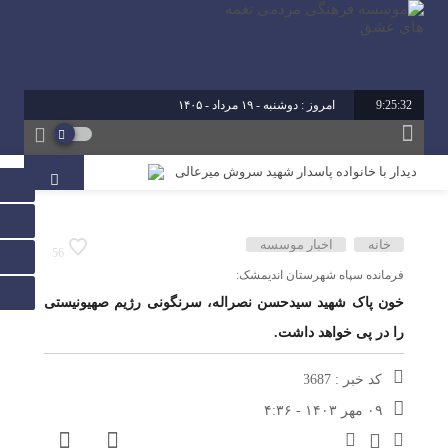
9:25:32
امروز : دوشنبه - ۱۹ مرداد - ۱۴۰۵
برابر با : 26 - صفر - 1448
برابر با : Monday - 10 August - 2026
دیدار با خانواده پاسدار شهید سروش میرعالی
آیین تقدیر از فعالین امر ازدواج استان خوزستان
محمد رشیدیان مدیر شبکه فرهنگی مردمی نغمه های عشق
خانه
اخبار موسسه
56
اندیمشک: غدیر نشانه تداوم حرکت نبوت در مسیر امامت
فرمانده سپاه شهرستان اندیمشک:
است تا امت اسلامی با فروغ نور ولایت، راه عدالت را بپیماید.
خون پاک شهید سیدحسن نصراله، سرنگونی رژیم صهیونیستی
را در پی خواهد داشت.
برگزاری کارگاه کارآفرینی اجتماعی و راه اندازی پروژه های
کوچک و موثر در موسسه فرهنگی مردمی نغمه های عشق
اندیمشک
کد خبر : 3687
۰۹ مهر ۱۴۰۳ - ۴:۳۶
دیدار دبیر جدید موسسه فرهنگی مردمی نغمه های عشق