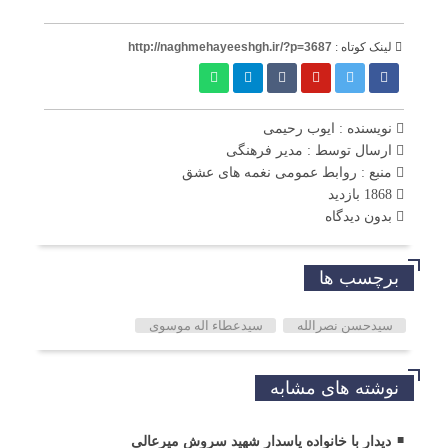
لینک کوتاه :
http://naghmehayeeshgh.ir/?p=3687
نویسنده : ایوب رحیمی
ارسال توسط :
مدیر فرهنگی
منبع : روابط عمومی نغمه های عشق
1868 بازدید
بدون دیدگاه
برچسب ها
سیدحسن نصرالله
سیدعطاء اله موسوی
نوشته های مشابه
دیدار با خانواده پاسدار شهید سروش میرعالی