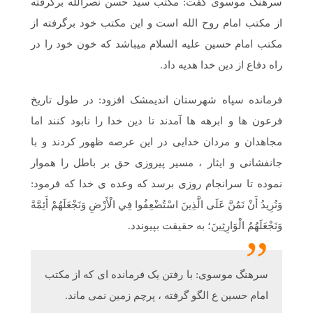
سرهنگ موسوی گفت: مکتب سید حسن نصرالله برگرفته
از مکتب امام روح الله است و این مکتب خود برگرفته از
مکتب امام حسین علیه السلام میباشد که خون خود را در
راه دفاع از دین خدا هدیه داد.
فرمانده سپاه شهرستان اندیمشک افزود: در طول تاریخ
فرعون ها و ابرهه ها آمدند تا دین خدا را نابود کنند اما
مجاهدان و مردان خدایی در این عرصه ظهور کردند و با
جانفشانی و ایثار ، مسیر پیروزی حق بر باطل را هموار
نموده تا سرانجام روزی برسد که وعده ی خدا که فرمود:
وَنُرِيدُ أَنْ نَمُنَّ عَلَى الَّذِينَ اسْتُضْعِفُوا فِي الْأَرْضِ وَنَجْعَلَهُمْ أَئِمَّةً
وَنَجْعَلَهُمُ الْوَارِثِينَ؛ به حقیقت بپیوندد.
سرهنگ موسوی: با رفتن یک فرمانده ای که از مکتب
امام حسین ع الگو گرفته ، پرچم زمین نمی ماند.