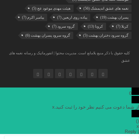
نغمه های عشق اندیمشک
(56)
هیئت مهدی موعود عج
(5)
پسران بهشت
(19)
پیاده روی اربعین
(7)
پیامبر اکرم
(7)
کربلا
(7)
کرونا
(13)
گروه سرود
(7)
گروه سرود دختران بهشت
(5)
گروه سرود پسران بهشت
(6)
کلیه حقوق با ذکر منبع بلامانع است. مدیریت محتوا | انفورماتیک و رسانه نغمه های
عشق
0
از شما دعوت می کنیم نظر خود را ثبت کنید.
x
)
(
x
Reply
|