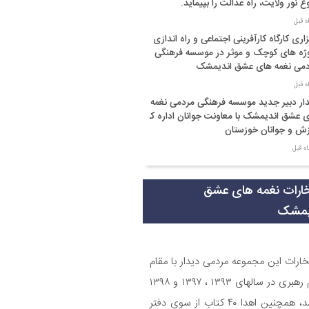
غ نور ولایت، راه عدالت را بپیماید.
زاری کارگاه کارآفرینی اجتماعی و راه اندازی
ژه های کوچک و موثر در موسسه فرهنگی
می نغمه های عشق اندیمشک
ار دبیر جدید موسسه فرهنگی مردمی نغمه
 عشق اندیمشک با معاونت جوانان اداره کل
ش و جوانان خوزستان
ار دبیر موسسه فرهنگی مردمی نغمه های
 با ریاست اداره ورزش و جوانان اندیمشک
خارات نغمه های عشق
یمشک
سم دورهمی خانوادگی با عنوان کافه شادی
وی به مناسبت نیمه شعبان و دهه فجر و
ه ی جوان در اندیمشک برگزار شد.
تخارات این مجموعه مردمی دیدار با مقام
سم جشن ولادت امام زمان (عج) و جشن
معظم رهبری در سالهای ۱۳۹۳ ، ۱۳۹۷ و ۱۳۹۸
 انقلاب اسلامی و هفته ی جوان در
میباشد، همچنین اهدا ۴۰ کتاب از سوی دفتر
یمشک برگزار شد.