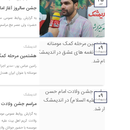
۲۵
مهر
جشن سالروز آغاز اما
به گزارش روابط عمومی م
حضرت ولی عصر عج مراسم جشنی روز شنبه ۲۴ مهرماه در تال
۰۹
اندیمشک
اردیبهشت
هشتمین مرحله کمک 
رامین عباس پور ؛ مدیر اجر
مومنانه با عنوان ایران همد
۰۹
اندیمشک
اردیبهشت
مراسم جشن ولادت ام
ولادت کریم اهل بیت علیه
موسسه با حضور جوانان ولایی