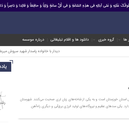
صَلَواتُکَ عَلَیْهِ وَ عَلى آبائِهِ فی هذِهِ السّاعَةِ وَ فی کُلِّ ساعَةٍ وَلِیّاً وَ حافِظاً وَ قائِدا ‏وَ ناصِراً وَ دَلیل
ر ها
گروه خبری
دانلود ها و اقلام تبلیغاتی
درباره موسسه
دیدار با خانواده پاسدار شهید سروش میرعالی
یاد
 استان خوزستان است و به یکی از شاخه‌های زبان لری صحبت می‌کنند. شهرستان
د. یکی سدهای عظیم و نیروگاه‌های تولید انرژی برق‌آبی و دیگری راه‌آهن.