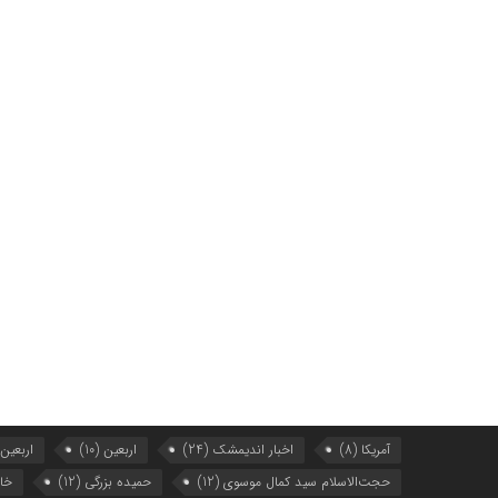
آمریکا
(8)
اخبار اندیمشک
(24)
اربعین
(10)
اربعین99
حجت‌الاسلام سید کمال موسوی
(12)
حمیده بزرگی
(12)
خا