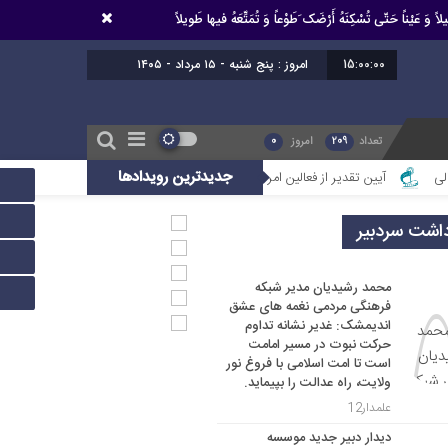
اً وَ عَیْناً حَتّى تُسْکِنَهُ أَرْضَک َطَوْعاً وَ تُمَتِّعَهُ فیها طَویلاً
15:00:01
امروز : پنج شنبه - ۱۵ مرداد - ۱۴۰۵
تعداد
209
امروز
0
جدیدترین رویدادها
آیین تقدیر از فعالین امر ازدواج استان خوزستان
محمد رشیدیان مدیر شبکه فرهنگ
داشت سردبیر
محمد رشیدیان مدیر شبکه
فرهنگی مردمی نغمه های عشق
اندیمشک: غدیر نشانه تداوم
حرکت نبوت در مسیر امامت
است تا امت اسلامی با فروغ نور
ولایت، راه عدالت را بپیماید.
علمدار12
دیدار دبیر جدید موسسه