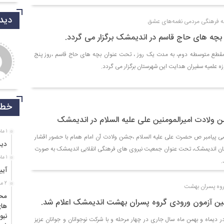
دیدگ
ه فرهنگی مردمی نغمه‌های عشق
 بچه های حاج قاسم در اندیمشک برگزار می گردد.
دی شریفی نیا
جمالی نسب
مقطع متوسطه دوم، به مدت یک روز ، تحت عنوان بچه های حاج قاسم ،روز پنج
روشکر که جوانانی مثه شما
موفق باشید و تندرست
یم.
خط 
ولادت امیرالمومنین علی علیه السلام در اندیمشک
1 ماه قبل
صی پیامبر ص حضرت علی علیه السلام ،جشن ولادت آن امام همام با حضور اقشار
دید
تان اندیمشک، تحت عنوان جمعیت نیروی های فرهنگی انقلابی اندیمشک به صورت
1 ماه قبل
.
آیی
2 ماه قبل
گروه پسران بهشت
محم
لین آزمون ورودی گروه پسران بهشت اندیمشک اعلام شد.
های
نبو
دیماه و بهمن ماه سال جاری در چهار مرحله و با شرکت نوجوانان و جوانان عزیز