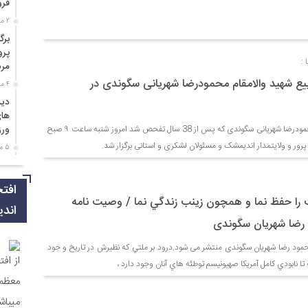
فرو
2 ماه قبل
برگ
پرو
:
مرد
ع شهید والامقام محمودرضا شهریانی سگوندی در
4 ماه قبل
دید
های
مراسم تشییع پیکر شهید محمودرضا شهریانی سگوندی که پس از 38 سال تفحص شد امروز شنبه ساعت ۹ صبح
ورز
رور و ولایتمدار اندیمشک و مسئولان لشکری و استانی برگزار شد.
5 ماه قبل
دید
عشق
افت
6 ماه قبل
 را حفظ نما و همچون زينب زندگي نما / وصيت نامه
اند
مرا
 رضا شهريان سگوندی
مهد
هفت
مود رضا شهريان سگوندی منتشر می شود.درود بر ملتي كه نظيرش در تاريخ و جود
از اف
6 ماه قبل
تا نابودي كامل آمريكا صهيونيسم توطئه هاي آنان وجود دارد ،
مرا
فجر
اند