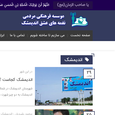
یا صاحب الزمان(عج)
اللّهُمَّ کُنْ لِوَلِیِّکَ الْحُجَّةِ بْنِ الْحَسَنِ 
صفحه نخست
می سازیم تا ساخته شویم
تماس با ما
ابزا
اندیمشک
۲۹
در این شهر
بهمن
اندیمشک کجاست ؟
شهرستان اندیمِشک در شمال
اندیمشک به دو چیز شهرت دار
محمد رشیدیان ؛ اندیمشک