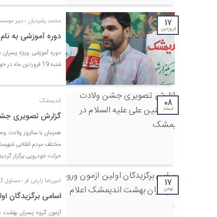
۱۷
محمد رشیدیان ؛ دبير موسس
فروردین
دوره آموزشی به نام
مدیر فرهنگی
مه
دوره آموزشی ویژه پسران 
فایل صوتی
سلام و ارادت. بله از طریق خط
خدا
شنبه 19 فروردین ماه در حوزه علمیه سفیران هدایت این شهرستان برگزار می گردد.
فاطمی رو می
تلفن شما در شبکه های مجازی
دار
شتی)
ارسال گردید.
۰۸
اندیمشک
اسفند
گزارش تصویری جشن 
همزمان با سالروز ولادت و
مختلف مردم انقلابی شهرس
حرکت خودرویی برگزار گردید
۱۷
امیررضا زارعی فر ؛ مسئول 
بهمن
اسامی برگزیدگان او
آزمون گروه پسران بهشت در 