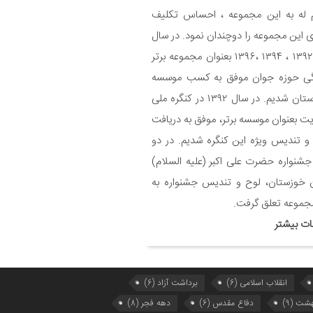
 له به این مجموعه ، احساس تکلیف
یح برنامه های دهه مهدویت شبکه فرهنگی
 این مجموعه را دوچندان نمود. در سال
می نغمه های عشق اندیمشک
های ۱۳۹۲ ، ۱۳۹۴ ،۱۳۹۶ بعنوان مجموعه برتر
گی حوزه جوان موفق به کسب موسسه
یع بسته جشن تکلیف به دختران سادات
برتر استان شدیم. در سال ۱۳۹۲ در کنگره ملی
ام اندیمشک در شب ولادت امام علی(ع)
ت بعنوان موسسه برتر، موفق به دریافت
ایجاد ۱۱۰ شعبه نغمه های عشق در ۱۱۰ منطقه
 تندیس ویژه این کنگره شدیم. در دو
 و روستای اندیمشک
جشنواره حضرت علی اکبر (علیه السلام)
 خوزستان، لوح و تندیس جشنواره به
سم رونمایی از طرح ستاره های اندیمشک و
 خانه های نور، محله های آسمانی همزمان
جموعه تعلق گرفت.
جشن ولادت حضرت فاطمه (س) در
ات بیشتر
دیمشک
حافظی سراج الدین با شبکه فرهنگی مردمی
ه های عشق
انقلاب اسلامی
(6)
برداشت آزاد
(6)
هشت
(9)
دفاع مقدس
(6)
دهه فجر
(8)