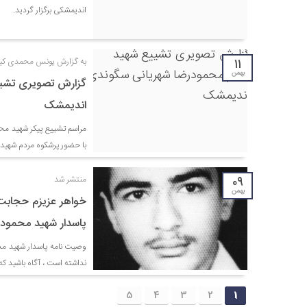
اندیمشکی برگزار گردید.
۱۱
به گزارش یونس محمدی کیا 
بهمن
گزارش تصویری تشیی
اندیمشک
با حضور پرشکوه مردم شهید پ
۰۹
منتشر شد
بهمن
خواهر عزيزم حجابت
پاسدار شهيد محمود
وصيت نامه پاسدار شهيد مح
نداشته است ، آگاه باشيد كه 
5
4
3
2
1