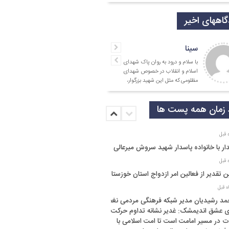
اههای اخیر
سینا
با سلام و درود به روان پاک شهدای
اسلام و انقلاب در خصوص شهدای
مظلومی که مثل این شهید بزرگوار،
در تقابل با گروه
زمان همه پست ها
ار با خانواده پاسدار شهید سروش میرعالی
ن تقدیر از فعالین امر ازدواج استان خوزستان
د رشیدیان مدیر شبکه فرهنگی مردمی نغمه
 عشق اندیمشک: غدیر نشانه تداوم حرکت
ت در مسیر امامت است تا امت اسلامی با