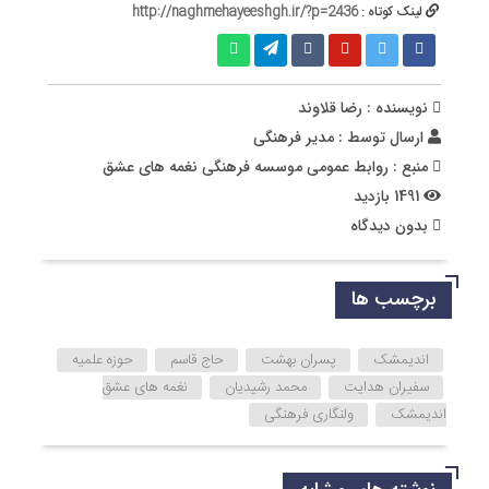
لینک کوتاه :
http://naghmehayeeshgh.ir/?p=2436
نویسنده : رضا قلاوند
ارسال توسط :
مدیر فرهنگی
منبع : روابط عمومی موسسه فرهنگی نغمه های عشق
1491 بازدید
بدون دیدگاه
برچسب ها
اندیمشک
پسران بهشت
حاج قاسم
حوزه علمیه
سفیران هدایت
محمد رشیدیان
نغمه های عشق
اندیمشک
ولنگاری فرهنگی