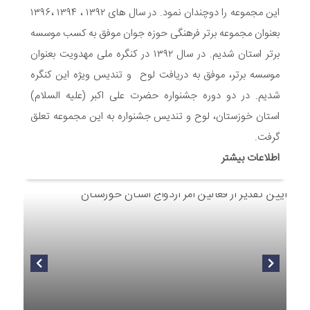
این مجموعه را دوچندان نمود. در سال های ۱۳۹۲ ، ۱۳۹۴ ،۱۳۹۶
7 ماه قبل
بعنوان مجموعه برتر فرهنگی حوزه جوان موفق به کسب موسسه
توزیع بسته جشن تکلیف به دختران سادات ایتام اندیمشک در شب
ولادت امام علی(ع)
برتر استان شدیم. در سال ۱۳۹۲ در کنگره ملی مهدویت بعنوان
7 ماه قبل
موسسه برتر، موفق به دریافت لوح و تندیس ویژه این کنگره
ایجاد ۱۱۰ شعبه نغمه های عشق در ۱۱۰ منطقه شهر و روستای
شدیم. در دو دوره جشنواره حضرت علی اکبر (علیه السلام)
اندیمشک
استان خوزستان، لوح و تندیس جشنواره به این مجموعه تعلق
7 ماه قبل
مراسم رونمایی از طرح ستاره های اندیمشک و طرح خانه های نور،
گرفت.
محله های آسمانی همزمان با جشن ولادت حضرت فاطمه (س) در
اطلاعات بیشتر
اندیمشک
8 ماه قبل
خداحافظی سراج الدین با شبکه فرهنگی مردمی نغمه های عشق
8 ماه قبل
هفتمین همایش بانوان فعال در عرصه‌ هیئت کشور
8 ماه قبل
برگزاری رویداد ملی جامعه پرداز