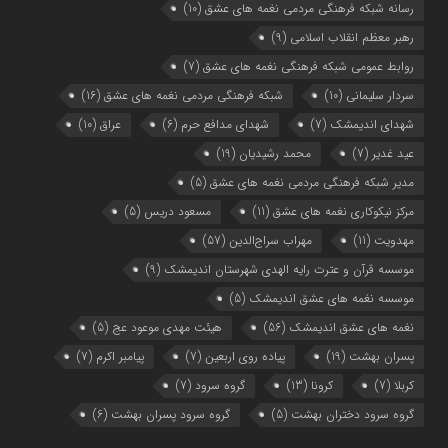
رسانه شبکه فرهنگی مردمی نغمه های عشق
(10)
رهبر معظم انقلاب اسلامی
(9)
روابط عمومی شبکه فرهنگی نغمه های عشق
(7)
سردار سلیمانی
(10)
شبکه فرهنگی مردمی نغمه های عشق
(16)
شهدای اندیمشک
(7)
شهدای مدافع حرم
(6)
عراق
(10)
عید غدیر
(7)
محمد رشیدیان
(19)
مدیر شبکه فرهنگی مردمی نغمه های عشق
(5)
مرکز نیکوکاری نغمه های عشق
(11)
مسعود دریس
(5)
مهدویت
(11)
مهراب سراج‌الدین
(57)
موسسه قرآن و عترت رایه الهدی شهرستان اندیمشک
(9)
موسسه نغمه های عشق اندیمشک
(5)
نغمه های عشق اندیمشک
(56)
هیئت مهدی موعود عج
(5)
پسران بهشت
(19)
پیاده روی اربعین
(7)
پیامبر اکرم
(7)
کربلا
(7)
کرونا
(13)
گروه سرود
(7)
گروه سرود دختران بهشت
(5)
گروه سرود پسران بهشت
(6)