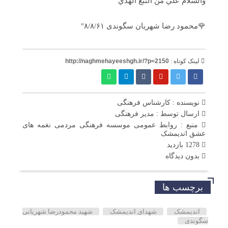
والسلام علي من التبع الهدي
🌹محمود رضا شهريان سگوندی ۸/۸/۶۱″
لینک کوتاه :
http://naghmehayeeshgh.ir/?p=2150
نویسنده : کارشناس فرهنگی
ارسال توسط :
مدیر فرهنگی
منبع : روابط عمومی موسسه فرهنگی مردمی نغمه های
عشق اندیمشک
1278 بازدید
بدون دیدگاه
برچسب ها
اندیمشک
شهدای اندیمشک
شهید محمودرضا شهریانی
سگوندی