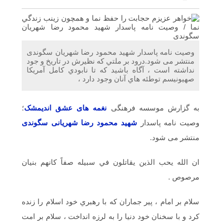
اندیمشک با معاونت جوانان اداره کل ورزش و جوانان
خوزستان
دیدار دبیر موسسه فرهنگی مردمی نغمه های عشق با ریاست
اداره ورزش و جوانان اندیمشک
وصيت نامه پاسدار شهيد محمود رضا شهريان سگوندی
منتشر می شود.درود بر ملتي كه نظيرش در تاريخ و جود
نداشته است ، آگاه باشيد كه تا نابودي كامل آمريكا
مراسم دورهمی خانوادگی با عنوان کافه شادی مهدوی به
صهيونيسم توطئه هاي آنان وجود دارد ،
مناسبت نیمه شعبان و دهه فجر و هفته ی جوان در اندیمشک
برگزار شد.
به گزارش موسسه فرهنگی
نغمه های عشق اندیمشک
؛
وصيت نامه پاسدار
شهيد محمود رضا شهريانی سگوندی
مراسم جشن ولادت امام زمان (عج) و جشن فجر انقلاب
اسلامی و هفته ی جوان در اندیمشک برگزار شد.
منتشر می شود.
ان الله يحب الذين يقاتلون في سبيله صفاً كانهم بنيان
تشریح برنامه های دهه مهدویت شبکه فرهنگی مردمی نغمه
های عشق اندیمشک
مرصوص .
سلام بر امام ، پير جماران كه با رهبري خود اسلام را زنده
كرد و با سخنان خود دنيا را به لرزه انداخت ، سلام بر امت