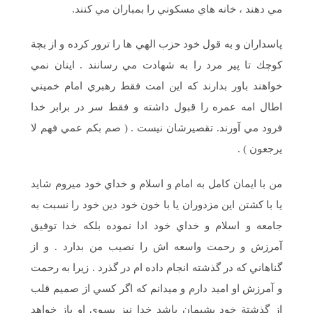
مي دهند ، خانه هاي مسكوني را بمباران مي كنند.
پاسداران و به قول خود حزب الهي ها را ترور كرده و از بچة
كوچك تا پير مرد را به شهادت مي رسانند . اينان نمي
خواهند باور بدارند كه اين امت فقط رهبري امام خميني
اطال امه عمره را قبول داشته و فقط سر در برابر خدا
فرود مي آورند. تقصيرشان نيست . ( صم بكم عمي فهم لا
يرجعون ) .
من با ايمان كامل به امام و اسلام و خداي خود ميروم شايد
يا با كشتن اين مزدوران يا با خون خود دين خود را نسبت به
جامعه و اسلام و خداي خود ادا نموده بلكه خدا توفيق
آمرزش و رحمت واسعه اش را نصيب من بدارد . و از
گناهاني كه در گذشته انجام داده ام در گذرد . زيرا به رحمت
و آمرزش او اميد دارم و ميدانم كه اگر كسي از صميم قلب
از گذشتة خود پشيمان باشد خدا نيز بسوي او باز خواهد