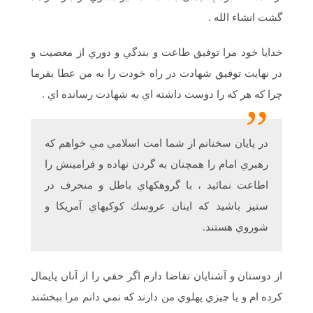
گشت انشاء الله .
خدايا خود مرا توفيق طاعت و بندگي و دوري از معصيت و
در نهايت توفيق شهادت در راه خودت را به من عطا بفرما
چرا كه هر كه را دوست داشته اي به شهادت رسانده اي .
در پايان سخنانم از شما امت اسلامي مي خواهم كه
رهبري امام را همچنان به گردن نهاده و فرامينش را
اطاعت نمائيد ، با گروهكهاي باطل و منحرف در
ستيز باشيد كه اينان عروسك كوكيهاي آمريكا و
شوروي هستند.
از دوستان و آشنايان تقاضا دارم اگر حقي را از آنان پايمال
كرده ام و يا چيزي پهلوي من دارند كه نمي دانم مرا ببخشند