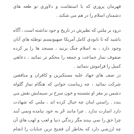
قهرمان پروري كه با استقامت و دلاوري تو طعه هاي
دشمنان اسلام را در هم مي شكند .
درود بر ملتي كه نظيرش در تاريخ و جود نداشته است ، آگاه
باشيد كه تا نابودي كامل آمريكا صهيونيسم توطئه هاي آنان
وجود دارد ، به اسلام چنگ بزنيد ، مسجد ها را پر كرده
صفوف نماز جماعت و جمعه را محكم تر نمائيد ، دعاهي
كميل را فراموش ننمائيد .
در صف هاي جهاد عليه مستكبرين و كافران و منافقين
شركت نمائيد ، چه زيباست جواني كه هنگام نماز گلوله
دشمن بر مغز او نشسته و خون سرخ بر سيمايش نقش مي
بندد . راستي اينان چه خيال كرده اند ، ملتي كه شهادت
دارد اسارت ندارد . چرا مانند حّر به خود نيامده ونمي آيند
چرا حق را نمي بينند مگر زندگي دنيا و لعب و لهب هاي آن
چه ارزشي دارد كه بخاطر آن فجيح ترين جنايات را انجام