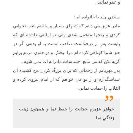
و عفو نمائيد .
سخني چند با خانواده ام :
مادر عزيز مي دانم كه شبهاي بسيار بر بالينم شب نخوابي
كردي و رنجها متحمل شدي ولي تو امانتي داشته اي كه
بايست پس از درخواست صاحب امانت به او بدهي اگر در
حق شما كوتاهي كرده ام مرا ببخش و در جلوي مردم برايم
گريه نكن كه من مانع احساسات مادرانه ات نمي شوم.
پدر مهربانم از زحماتي كه براي بزرگ كردن من كشيده اي
سپاسگذارم و از تو مي خواهم كه از امام پيروي كرده و
انقلاب را حمايت نمايي.
خواهر عزيزم حجابت را حفظ نما و همچون زينب
زندگي نما