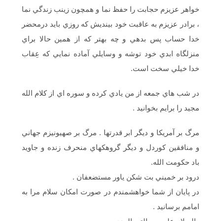
خواهر عزيزم حجابت را حفظ نما و همچون زينب زندگي نما
، برادر عزيزم به عاقبت خود بينديش كه روزي بايد درمحضر
خدا حساب پس بدهي و چه بهتر كه از همين حالا براي
منزلگاه ابدي خود توشه و وسايلي آماده نمايي كه عِقاب
خدا خيلي سخت است.
در شب هاي جمعه از من يادي كرده و سوره اي از كلام الله
مجيد را برايم بخوانيد .
مرگ بر آمريكا و ديگر ابر قدرتها . مرگ بر صهيونيزم جهاني
و منافقين كوردل و ديگر گروهكهاي منحرف زنده و جاويد
باد حكومت الله.
درود بر خميني بت شكن ياور مستضعفان .
در پايان از شما خواهشمندم در صورت امكان سلام مرا به
امامم برسانيد .