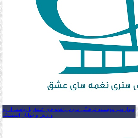
دیدار دبیر موسسه فرهنگی مردمی نغمه های عشق با ریاست اداره
ورزش و جوانان اندیمشک