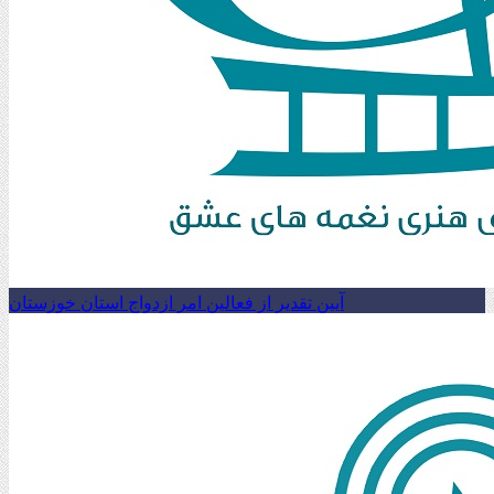
آیین تقدیر از فعالین امر ازدواج استان خوزستان