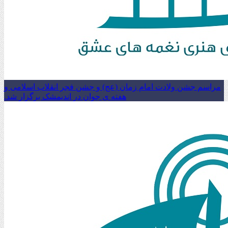
مراسم جشن ولادت امام زمان (عج) و جشن فجر انقلاب اسلامی و
هفته ی جوان در اندیمشک برگزار شد.