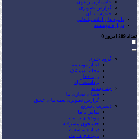
خادمیاران رضوی
گزارش تصویری
چندرسانه ای
دانلود ها و اقلام تبلیغاتی
درباره موسسه
تعداد
209
امروز
0
گروه خبری
اخبار موسسه
مجله اندیمشک
رویدادها
برداشت آزاد
چند رسانه
فضای مجازی ما
گزارش تصویری نغمه های عشق
دسترسی سریع
تماس با ما
پیوندهای سایت
جستجوی پیشرفته
درباره موسسه
پیوندهای سایت