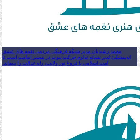
محمد رشیدیان مدیر شبکه فرهنگی مردمی نغمه های عشق
اندیمشک: غدیر نشانه تداوم حرکت نبوت در مسیر امامت است تا
امت اسلامی با فروغ نور ولایت، راه عدالت را بپیماید.