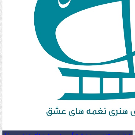
دیدار دبیر جدید موسسه فرهنگی مردمی نغمه های عشق اندیمشک