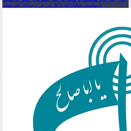
با معاونت جوانان اداره کل ورزش و جوانان خوزستان