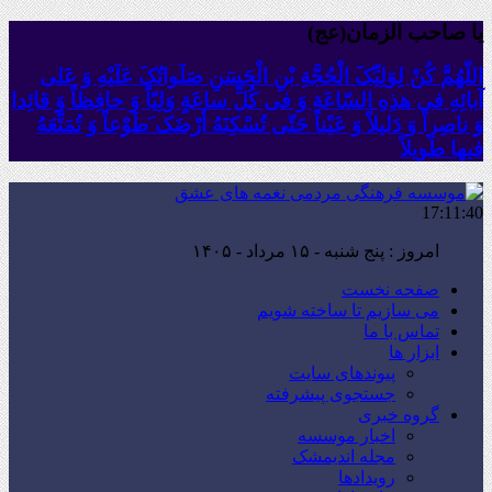
یا صاحب الزمان(عج)
اللّهُمَّ کُنْ لِوَلِیِّکَ الْحُجَّةِ بْنِ الْحَسَنِ صَلَواتُکَ عَلَیْهِ وَ عَلى
آبائِهِ فی هذِهِ السّاعَةِ وَ فی کُلِّ ساعَةٍ وَلِیّاً وَ حافِظاً وَ قائِدا
‏وَ ناصِراً وَ دَلیلاً وَ عَیْناً حَتّى تُسْکِنَهُ أَرْضَک َطَوْعاً وَ تُمَتِّعَهُ
فیها طَویلاً
17:11:42
برابر با : 22 - صفر - 1448
صفحه نخست
می سازیم تا ساخته شویم
تماس با ما
ابزار ها
پیوندهای سایت
جستجوی پیشرفته
گروه خبری
اخبار موسسه
مجله اندیمشک
رویدادها