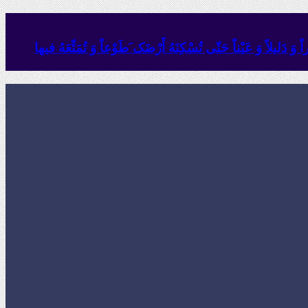
وَ دَلیلاً وَ عَیْناً حَتّى تُسْکِنَهُ أَرْضَک َطَوْعاً وَ تُمَتِّعَهُ فیها