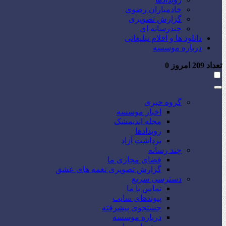
خادمیاران رضوی
گزارش تصویری
چندرسانه ای
دانلود ها و اقلام تبلیغاتی
درباره موسسه
تعداد
209
امروز
0
گروه خبری
اخبار موسسه
مجله اندیمشک
رویدادها
برداشت آزاد
چند رسانه
فضای مجازی ما
گزارش تصویری نغمه های عشق
دسترسی سریع
تماس با ما
پیوندهای سایت
جستجوی پیشرفته
درباره موسسه