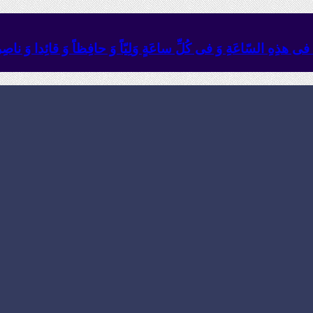
ئِهِ فی هذِهِ السّاعَةِ وَ فی کُلِّ ساعَةٍ وَلِیّاً وَ حافِظاً وَ قائِدا ‏وَ ناصِراً 