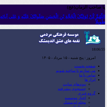
یا صاحب الزمان(عج)
اللّهُمَّ کُنْ لِوَلِیِّکَ الْحُجَّةِ بْنِ الْحَسَنِ صَلَواتُکَ عَلَیْهِ وَ عَلى آبا
طَویلاً
18:06:56
امروز : پنج شنبه - ۱۵ مرداد - ۱۴۰۵
صفحه نخست
می سازیم تا ساخته شویم
تماس با ما
ابزار ها
پیوندهای سایت
جستجوی پیشرفته
گروه خبری
اخبار موسسه
مجله اندیمشک
رویدادها