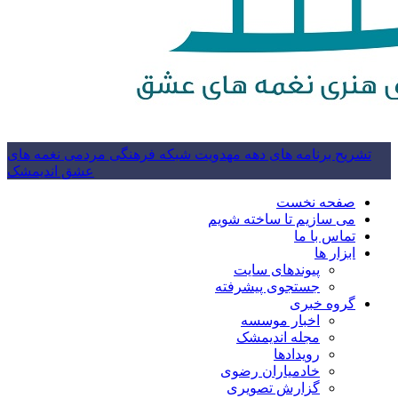
تشریح برنامه های دهه مهدویت شبکه فرهنگی مردمی نغمه های
عشق اندیمشک
صفحه نخست
می سازیم تا ساخته شویم
تماس با ما
ابزار ها
پیوندهای سایت
جستجوی پیشرفته
گروه خبری
اخبار موسسه
مجله اندیمشک
رویدادها
خادمیاران رضوی
گزارش تصویری