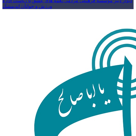
دیدار دبیر موسسه فرهنگی مردمی نغمه های عشق با ریاست اداره
ورزش و جوانان اندیمشک