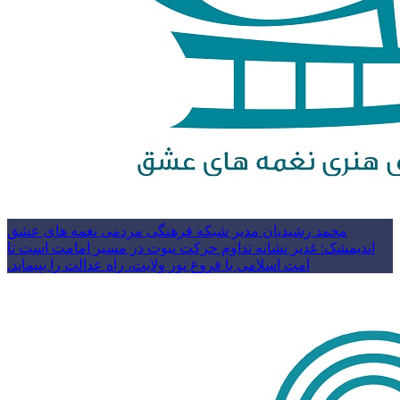
محمد رشیدیان مدیر شبکه فرهنگی مردمی نغمه های عشق
اندیمشک: غدیر نشانه تداوم حرکت نبوت در مسیر امامت است تا
امت اسلامی با فروغ نور ولایت، راه عدالت را بپیماید.