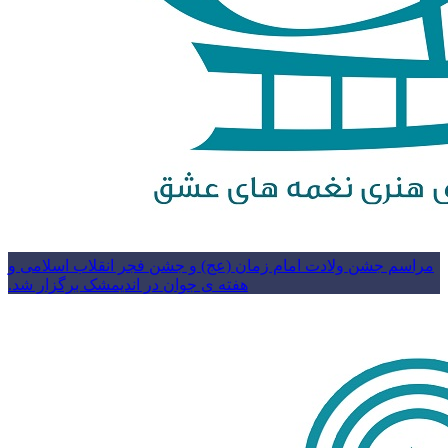
مراسم جشن ولادت امام زمان (عج) و جشن فجر انقلاب اسلامی و
هفته ی جوان در اندیمشک برگزار شد.