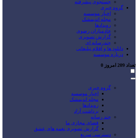
جستجوی پیشرفته
گروه خبری
اخبار موسسه
مجله اندیمشک
رویدادها
خادمیاران رضوی
گزارش تصویری
چندرسانه ای
دانلود ها و اقلام تبلیغاتی
درباره موسسه
تعداد
209
امروز
0
گروه خبری
اخبار موسسه
مجله اندیمشک
رویدادها
برداشت آزاد
چند رسانه
فضای مجازی ما
گزارش تصویری نغمه های عشق
دسترسی سریع