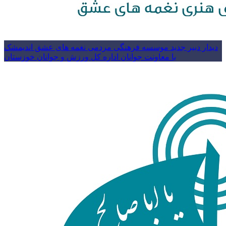
دیدار دبیر جدید موسسه فرهنگی مردمی نغمه های عشق اندیمشک
با معاونت جوانان اداره کل ورزش و جوانان خوزستان