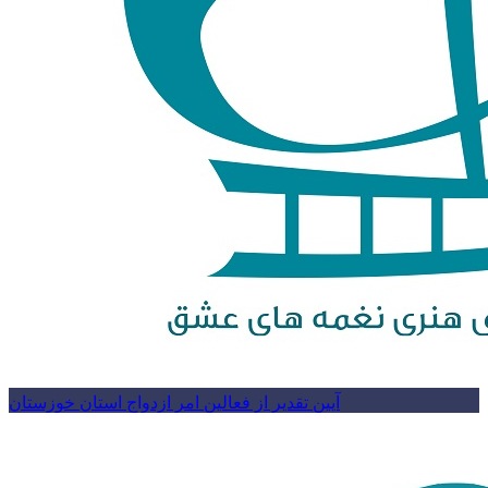
آیین تقدیر از فعالین امر ازدواج استان خوزستان