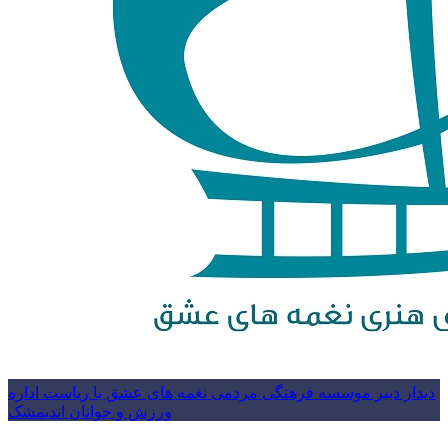
دیدار دبیر موسسه فرهنگی مردمی نغمه های عشق با ریاست اداره
ورزش و جوانان اندیمشک