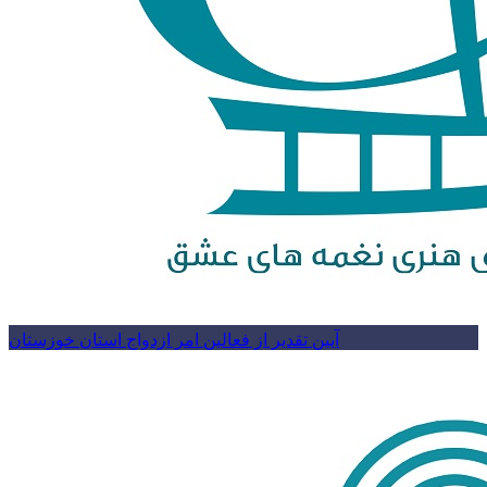
آیین تقدیر از فعالین امر ازدواج استان خوزستان