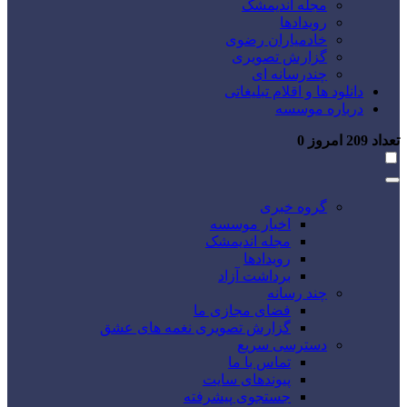
مجله اندیمشک
رویدادها
خادمیاران رضوی
گزارش تصویری
چندرسانه ای
دانلود ها و اقلام تبلیغاتی
درباره موسسه
تعداد
209
امروز
0
گروه خبری
اخبار موسسه
مجله اندیمشک
رویدادها
برداشت آزاد
چند رسانه
فضای مجازی ما
گزارش تصویری نغمه های عشق
دسترسی سریع
تماس با ما
پیوندهای سایت
جستجوی پیشرفته