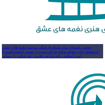
محمد رشیدیان مدیر شبکه فرهنگی مردمی نغمه های عشق
اندیمشک: غدیر نشانه تداوم حرکت نبوت در مسیر امامت است تا
امت اسلامی با فروغ نور ولایت، راه عدالت را بپیماید.