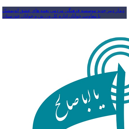
دیدار دبیر جدید موسسه فرهنگی مردمی نغمه های عشق اندیمشک
با معاونت جوانان اداره کل ورزش و جوانان خوزستان