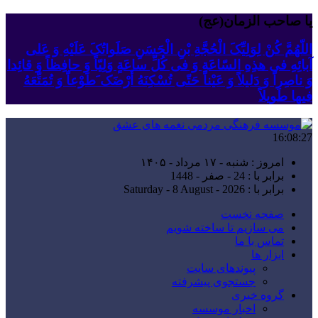
یا صاحب الزمان(عج)
اللّهُمَّ کُنْ لِوَلِیِّکَ الْحُجَّةِ بْنِ الْحَسَنِ صَلَواتُکَ عَلَیْهِ وَ عَلى
آبائِهِ فی هذِهِ السّاعَةِ وَ فی کُلِّ ساعَةٍ وَلِیّاً وَ حافِظاً وَ قائِدا
‏وَ ناصِراً وَ دَلیلاً وَ عَیْناً حَتّى تُسْکِنَهُ أَرْضَک َطَوْعاً وَ تُمَتِّعَهُ
فیها طَویلاً
16:08:28
امروز : شنبه - ۱۷ مرداد - ۱۴۰۵
برابر با : 24 - صفر - 1448
برابر با : Saturday - 8 August - 2026
صفحه نخست
می سازیم تا ساخته شویم
تماس با ما
ابزار ها
پیوندهای سایت
جستجوی پیشرفته
گروه خبری
اخبار موسسه