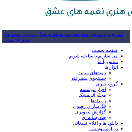
تشریح برنامه های دهه مهدویت شبکه فرهنگی مردمی نغمه های
عشق اندیمشک
صفحه نخست
می سازیم تا ساخته شویم
تماس با ما
ابزار ها
پیوندهای سایت
جستجوی پیشرفته
گروه خبری
اخبار موسسه
مجله اندیمشک
رویدادها
خادمیاران رضوی
گزارش تصویری
چندرسانه ای
دانلود ها و اقلام تبلیغاتی
درباره موسسه