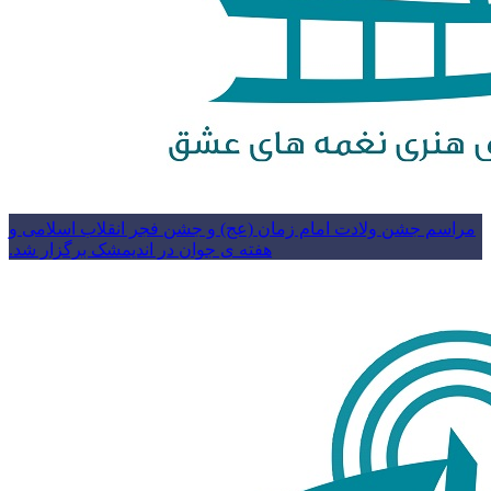
مراسم جشن ولادت امام زمان (عج) و جشن فجر انقلاب اسلامی و
هفته ی جوان در اندیمشک برگزار شد.