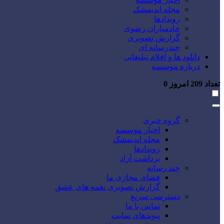
مجله اندیمشک
رویدادها
خادمیاران رضوی
گزارش تصویری
چندرسانه ای
دانلود ها و اقلام تبلیغاتی
درباره موسسه
تعداد
209
امروز
0
گروه خبری
اخبار موسسه
مجله اندیمشک
رویدادها
برداشت آزاد
چند رسانه
فضای مجازی ما
گزارش تصویری نغمه های عشق
دسترسی سریع
تماس با ما
پیوندهای سایت