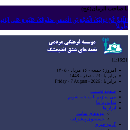
یا صاحب الزمان(عج)
اللّهُمَّ کُنْ لِوَلِیِّکَ الْحُجَّةِ بْنِ الْحَسَنِ صَلَواتُکَ عَلَیْهِ وَ عَلى آبا
طَویلاً
11:16:22
امروز : جمعه - ۱۶ مرداد - ۱۴۰۵
برابر با : 23 - صفر - 1448
برابر با : Friday - 7 August - 2026
صفحه نخست
می سازیم تا ساخته شویم
تماس با ما
ابزار ها
پیوندهای سایت
جستجوی پیشرفته
گروه خبری
اخبار موسسه