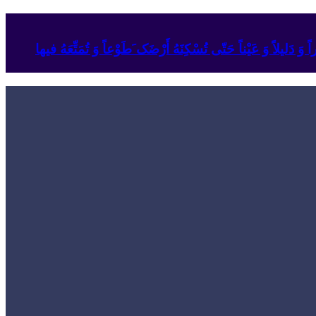
وَ دَلیلاً وَ عَیْناً حَتّى تُسْکِنَهُ أَرْضَک َطَوْعاً وَ تُمَتِّعَهُ فیها