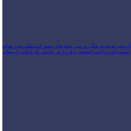
ن مدیر شبکه فرهنگی مردمی نغمه های عشق اندیمشک: غدیر نشانه
امت است تا امت اسلامی با فروغ نور ولایت، راه عدالت را بپیماید.