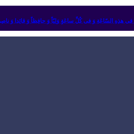
ئِهِ فی هذِهِ السّاعَةِ وَ فی کُلِّ ساعَةٍ وَلِیّاً وَ حافِظاً وَ قائِدا ‏وَ ناصِراً 