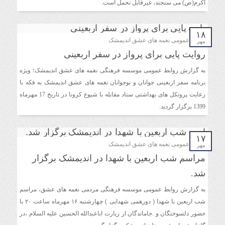
اکرم(ص) می سنجند، غیرقابل تحمل است.
دیدار دبیر جدید موسسه فرهنگی مردمی نغمه های عشق
اندیمشک با معاونت جوانان اداره کل ورزش و جوانان
خوزستان
۱۸
روابط عمومی نغمه های عشق اندیمشک
مهر
روایت پایی برای پرواز در سفر اربعینی
دیدار دبیر موسسه فرهنگی مردمی نغمه های عشق با ریاست
اداره ورزش و جوانان اندیمشک
به گزارش روابط عمومی موسسه فرهنگی نغمه های عشق اندیمشک؛ ویژه
برنامه سفر اربعینی جوانان و نوجوانان نغمه های عشق اندیمشک به فکه با
رعایت پروتکل های بهداشتی ستاد مقابله با شیوع کرونا در تاریخ 17 مهرماه
مراسم دورهمی خانوادگی با عنوان کافه شادی مهدوی به
1399 برگزار گردید.
مناسبت نیمه شعبان و دهه فجر و هفته ی جوان در اندیمشک
برگزار شد.
۱۷
روابط عمومی نغمه های عشق اندیمشک
مهر
مراسم جشن ولادت امام زمان (عج) و جشن فجر انقلاب
مراسم شب اربعین با شهدا در اندیمشک برگزار
اسلامی و هفته ی جوان در اندیمشک برگزار شد.
شد.
به گزارش روابط عمومی موسسه فرهنگی مردمی نغمه های عشق، مراسم
تشریح برنامه های دهه مهدویت شبکه فرهنگی مردمی نغمه
شب اربعین با شهدا ( دورهمی شهدایی ) چهارشنبه ۱۶ مهرماه ساعت ۲۰ با
های عشق اندیمشک
حضور دلسوختگان و .جاماندگان از زیارت اباعبدالله الحسین علیه السلام ،در