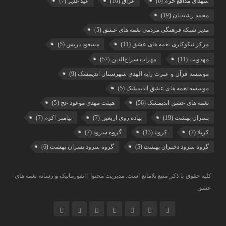
شهدای مدافع حرم
(6)
عراق
(10)
عید غدیر
(7)
محمد رشیدیان
(19)
مدیر شبکه فرهنگی مردمی نغمه های عشق
(5)
مرکز نیکوکاری نغمه های عشق
(11)
مسعود دریس
(5)
مهدویت
(11)
مهراب سراج‌الدین
(57)
موسسه قرآن و عترت رایه الهدی شهرستان اندیمشک
(9)
موسسه نغمه های عشق اندیمشک
(5)
نغمه های عشق اندیمشک
(56)
هیئت مهدی موعود عج
(5)
پسران بهشت
(19)
پیاده روی اربعین
(7)
پیامبر اکرم
(7)
کربلا
(7)
کرونا
(13)
گروه سرود
(7)
گروه سرود دختران بهشت
(5)
گروه سرود پسران بهشت
(6)
کلیه حقوق با ذکر منبع بلامانع است. مدیریت محتوا | انفورماتیک و رسانه نغمه های
عشق