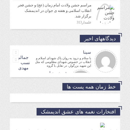
مراسم جشن ولادت امام زمان (عج) و جشن فجر
انقلاب اسلامی و هفته ی جوان در اندیمشک
برگزار شد.
علمدار313
دیدگاههای اخیر
سینا
جمالی
با سلام و درود به روان پاک شهدای اسلام و
انقلاب در خصوص شهدای مظلومی که مثل
نسب
این شهید بزرگوار، در تقابل با گروه
مهدی
شریفی نیا
مدیر فرهنگی
حسین
خط زمان همه پست ها
موفق باشید و تندرست
افتخارات نغمه های عشق اندیمشک
خداروشکر که جوانانی مثه شما داریم.