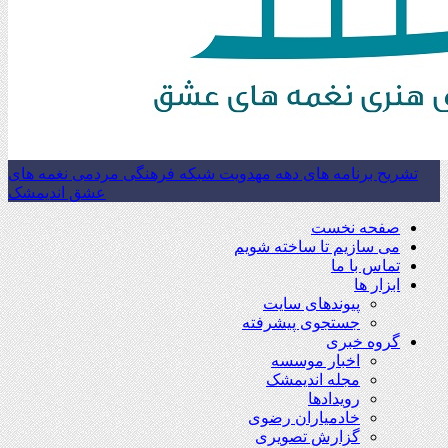
تشریح برنامه های دهه مهدویت شبکه فرهنگی مردمی نغمه های
عشق اندیمشک
صفحه نخست
می سازیم تا ساخته شویم
تماس با ما
ابزار ها
پیوندهای سایت
جستجوی پیشرفته
گروه خبری
اخبار موسسه
مجله اندیمشک
رویدادها
خادمیاران رضوی
گزارش تصویری