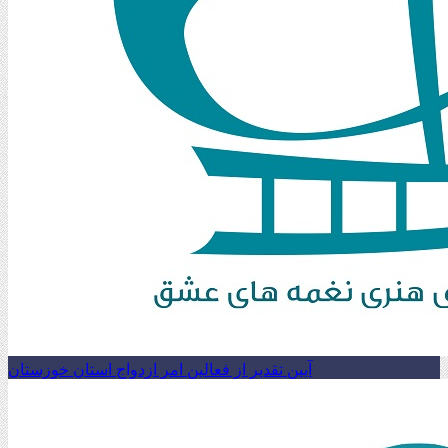
آیین تقدیر از فعالین امر ازدواج استان خوزستان