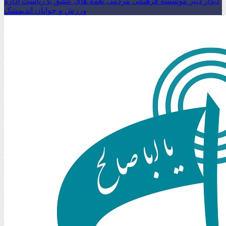
دیدار دبیر موسسه فرهنگی مردمی نغمه های عشق با ریاست اداره
ورزش و جوانان اندیمشک