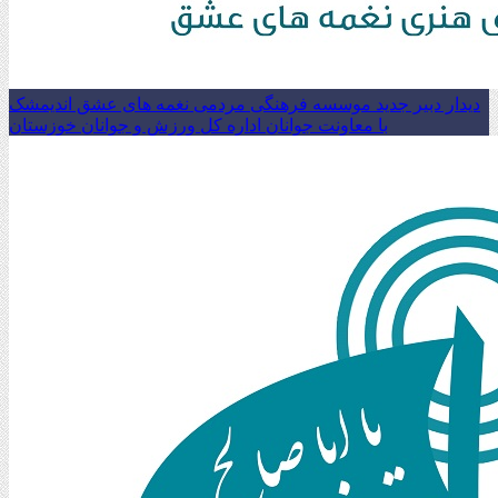
دیدار دبیر جدید موسسه فرهنگی مردمی نغمه های عشق اندیمشک
با معاونت جوانان اداره کل ورزش و جوانان خوزستان