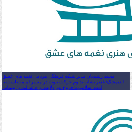
محمد رشیدیان مدیر شبکه فرهنگی مردمی نغمه های عشق
اندیمشک: غدیر نشانه تداوم حرکت نبوت در مسیر امامت است تا
امت اسلامی با فروغ نور ولایت، راه عدالت را بپیماید.