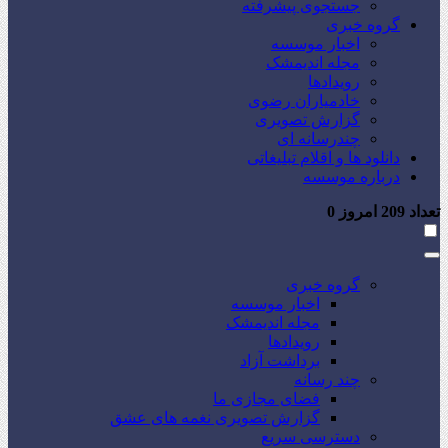
جستجوی پیشرفته
گروه خبری
اخبار موسسه
مجله اندیمشک
رویدادها
خادمیاران رضوی
گزارش تصویری
چندرسانه ای
دانلود ها و اقلام تبلیغاتی
درباره موسسه
تعداد
209
امروز
0
گروه خبری
اخبار موسسه
مجله اندیمشک
رویدادها
برداشت آزاد
چند رسانه
فضای مجازی ما
گزارش تصویری نغمه های عشق
دسترسی سریع