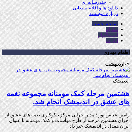
چندرسانه ای
دانلود ها و اقلام تبلیغاتی
درباره موسسه
صفحه نخست
تلگرام
اینستاگرام
آپارات
اطعام مهدوی
۰۹
اردیبهشت
اندیمشک
هشتمین مرحله کمک مومنانه مجموعه نغمه
های عشق در اندیمشک انجام شد.
رامین عباس پور ؛ مدیر اجرایی مرکز نیکوکاری نغمه های عشق از
اجرای هشتمین مرحله از طرح مواسات و کمک مومنانه با عنوان
ایران همدل در اندیمشک خبر داد.