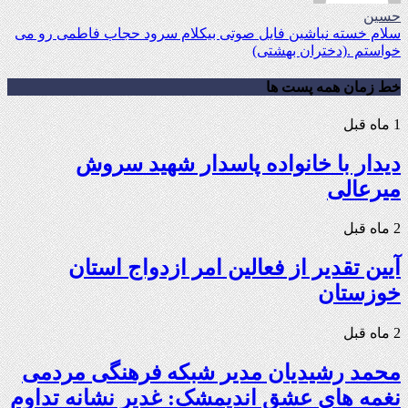
حسین
سلام خسته نباشین فایل صوتی بیکلام سرود حجاب فاطمی رو می
خواستم .(دختران بهشتی)
خط زمان همه پست ها
1 ماه قبل
دیدار با خانواده پاسدار شهید سروش
میرعالی
2 ماه قبل
آیین تقدیر از فعالین امر ازدواج استان
خوزستان
2 ماه قبل
محمد رشیدیان مدیر شبکه فرهنگی مردمی
نغمه های عشق اندیمشک: غدیر نشانه تداوم