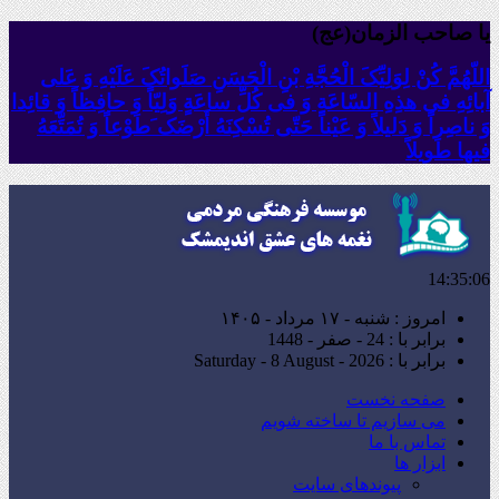
یا صاحب الزمان(عج)
اللّهُمَّ کُنْ لِوَلِیِّکَ الْحُجَّةِ بْنِ الْحَسَنِ صَلَواتُکَ عَلَیْهِ وَ عَلى
آبائِهِ فی هذِهِ السّاعَةِ وَ فی کُلِّ ساعَةٍ وَلِیّاً وَ حافِظاً وَ قائِدا
‏وَ ناصِراً وَ دَلیلاً وَ عَیْناً حَتّى تُسْکِنَهُ أَرْضَک َطَوْعاً وَ تُمَتِّعَهُ
فیها طَویلاً
14:35:08
امروز : شنبه - ۱۷ مرداد - ۱۴۰۵
برابر با : 24 - صفر - 1448
برابر با : Saturday - 8 August - 2026
صفحه نخست
می سازیم تا ساخته شویم
تماس با ما
ابزار ها
پیوندهای سایت