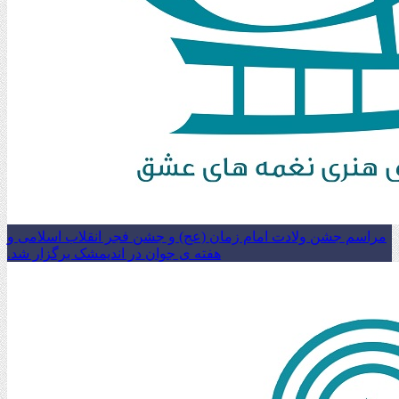
مراسم جشن ولادت امام زمان (عج) و جشن فجر انقلاب اسلامی و
هفته ی جوان در اندیمشک برگزار شد.