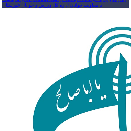
با معاونت جوانان اداره کل ورزش و جوانان خوزستان