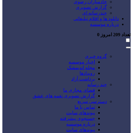
خادمیاران رضوی
گزارش تصویری
چندرسانه ای
دانلود ها و اقلام تبلیغاتی
درباره موسسه
تعداد
209
امروز
0
گروه خبری
اخبار موسسه
مجله اندیمشک
رویدادها
برداشت آزاد
چند رسانه
فضای مجازی ما
گزارش تصویری نغمه های عشق
دسترسی سریع
تماس با ما
پیوندهای سایت
جستجوی پیشرفته
درباره موسسه
پیوندهای سایت