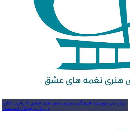
دیدار دبیر موسسه فرهنگی مردمی نغمه های عشق با ریاست اداره
ورزش و جوانان اندیمشک