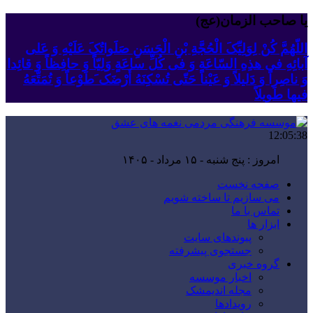
یا صاحب الزمان(عج)
اللّهُمَّ کُنْ لِوَلِیِّکَ الْحُجَّةِ بْنِ الْحَسَنِ صَلَواتُکَ عَلَیْهِ وَ عَلى
آبائِهِ فی هذِهِ السّاعَةِ وَ فی کُلِّ ساعَةٍ وَلِیّاً وَ حافِظاً وَ قائِدا
‏وَ ناصِراً وَ دَلیلاً وَ عَیْناً حَتّى تُسْکِنَهُ أَرْضَک َطَوْعاً وَ تُمَتِّعَهُ
فیها طَویلاً
12:05:40
برابر با : 22 - صفر - 1448
صفحه نخست
می سازیم تا ساخته شویم
تماس با ما
ابزار ها
پیوندهای سایت
جستجوی پیشرفته
گروه خبری
اخبار موسسه
مجله اندیمشک
رویدادها