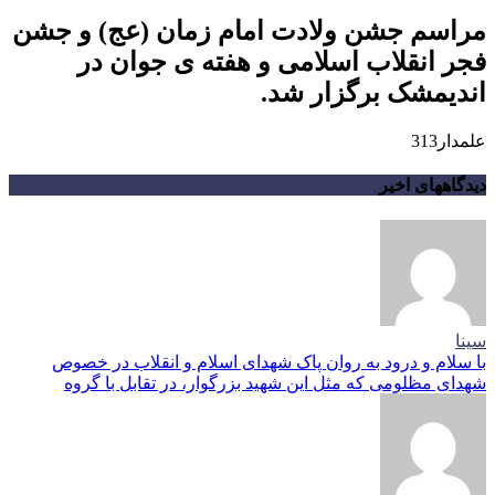
مراسم جشن ولادت امام زمان (عج) و جشن
فجر انقلاب اسلامی و هفته ی جوان در
اندیمشک برگزار شد.
علمدار313
دیدگاههای اخیر
سینا
با سلام و درود به روان پاک شهدای اسلام و انقلاب در خصوص
شهدای مظلومی که مثل این شهید بزرگوار، در تقابل با گروه