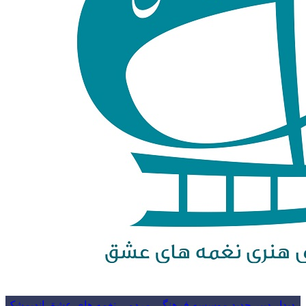
دیدار دبیر جدید موسسه فرهنگی مردمی نغمه های عشق اندیمشک