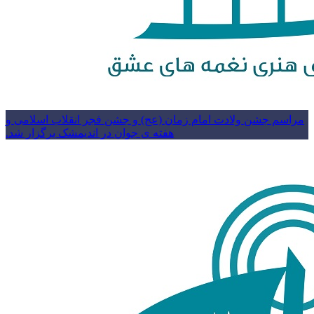
مراسم جشن ولادت امام زمان (عج) و جشن فجر انقلاب اسلامی و
هفته ی جوان در اندیمشک برگزار شد.