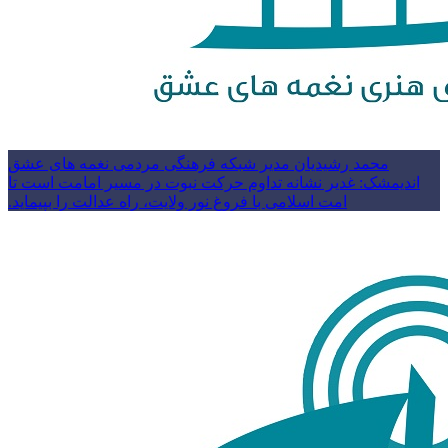
محمد رشیدیان مدیر شبکه فرهنگی مردمی نغمه های عشق
اندیمشک: غدیر نشانه تداوم حرکت نبوت در مسیر امامت است تا
امت اسلامی با فروغ نور ولایت، راه عدالت را بپیماید.