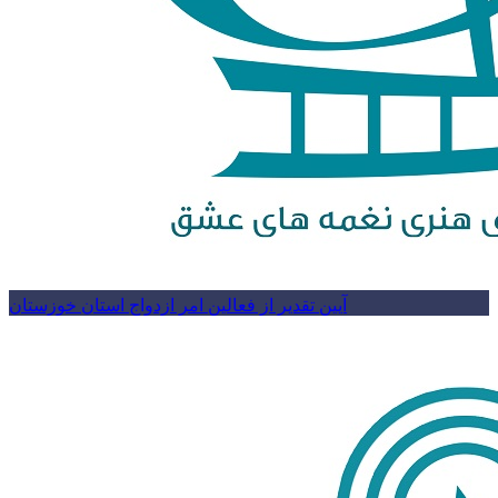
آیین تقدیر از فعالین امر ازدواج استان خوزستان