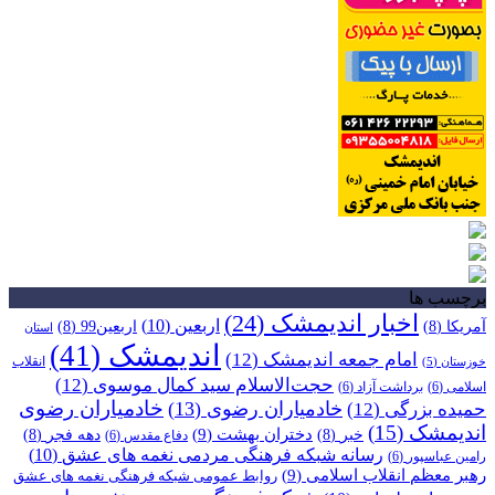
برچسب ها
اخبار اندیمشک
(24)
اربعین
(10)
آمریکا
(8)
اربعین99
(8)
استان
اندیمشک
(41)
امام جمعه اندیمشک
(12)
انقلاب
خوزستان
(5)
حجت‌الاسلام سید کمال موسوی
(12)
اسلامی
(6)
برداشت آزاد
(6)
خادمیاران رضوی
خادمیاران رضوی
(13)
حمیده بزرگی
(12)
اندیمشک
(15)
دختران بهشت
(9)
خبر
(8)
دهه فجر
(8)
دفاع مقدس
(6)
رسانه شبکه فرهنگی مردمی نغمه های عشق
(10)
رامین عباسپور
(6)
رهبر معظم انقلاب اسلامی
(9)
روابط عمومی شبکه فرهنگی نغمه های عشق