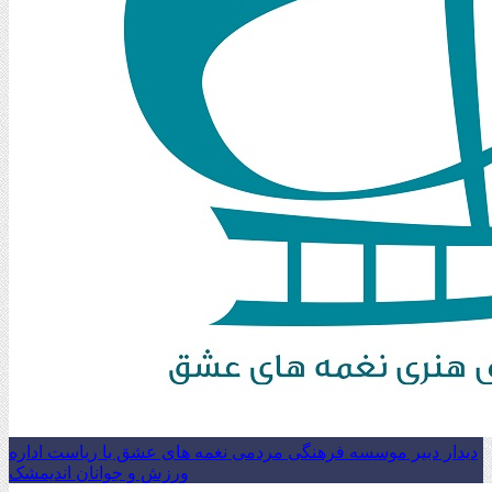
دیدار دبیر موسسه فرهنگی مردمی نغمه های عشق با ریاست اداره
ورزش و جوانان اندیمشک