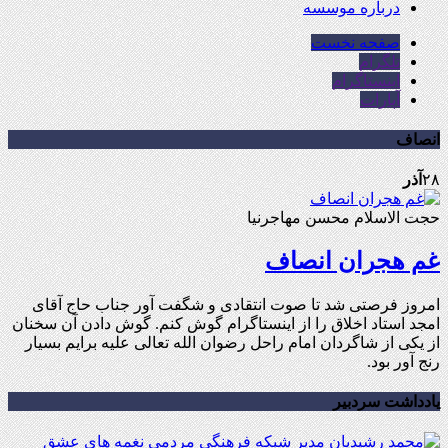
درباره موسسه
صفحه نخست
تلگرام
اینستاگرام
آپارات
انصاف
۲۸
آذر
حجت الاسلام محسن مهاجرنیا
غم هجران انصاف
امروز فرصتی شد تا صوت انتقادی و شگفت آور جناب حاج آقای
امجد استاد اخلاق را از اینستاگرام گوش کنم. گوش دادن آن سخنان
از یکی از شاگردان امام راحل رضوان الله تعالی علیه برایم بسیار
رنج آور بود.
یادداشت سردبیر