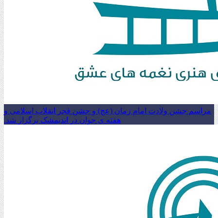
مراسم جشن ولادت امام زمان (عج) و جشن فجر انقلاب اسلامی و
هفته ی جوان در اندیمشک برگزار شد.