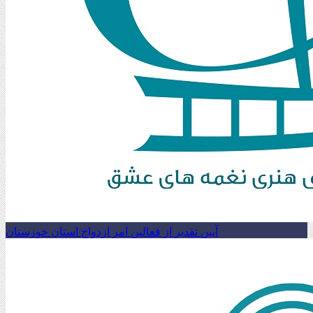
آیین تقدیر از فعالین امر ازدواج استان خوزستان