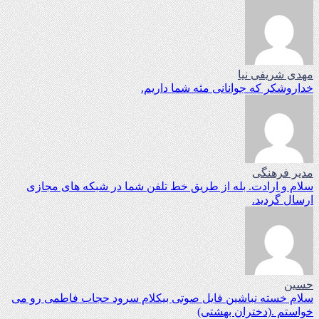
مهدی شریفی نیا
خداروشکر که جوانانی مثه شما داریم.
مدیر فرهنگی
سلام و ارادت. بله از طریق خط تلفن شما در شبکه های مجازی
ارسال گردید.
حسین
سلام خسته نباشین فایل صوتی بیکلام سرود حجاب فاطمی رو می
خواستم .(دختران بهشتی)