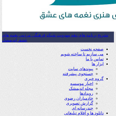
تشریح برنامه های دهه مهدویت شبکه فرهنگی مردمی نغمه های
عشق اندیمشک
صفحه نخست
می سازیم تا ساخته شویم
تماس با ما
ابزار ها
پیوندهای سایت
جستجوی پیشرفته
گروه خبری
اخبار موسسه
مجله اندیمشک
رویدادها
خادمیاران رضوی
گزارش تصویری
چندرسانه ای
دانلود ها و اقلام تبلیغاتی