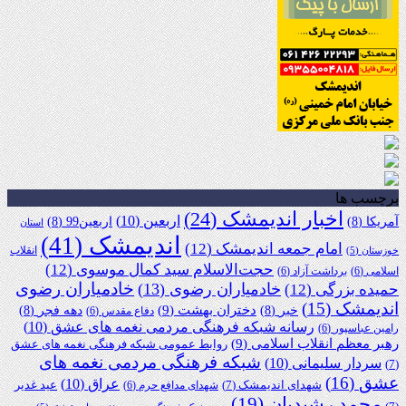
برچسب ها
اخبار اندیمشک
(24)
اربعین
(10)
آمریکا
(8)
اربعین99
(8)
استان
اندیمشک
(41)
امام جمعه اندیمشک
(12)
انقلاب
خوزستان
(5)
حجت‌الاسلام سید کمال موسوی
(12)
اسلامی
(6)
برداشت آزاد
(6)
خادمیاران رضوی
خادمیاران رضوی
(13)
حمیده بزرگی
(12)
اندیمشک
(15)
دختران بهشت
(9)
خبر
(8)
دهه فجر
(8)
دفاع مقدس
(6)
رسانه شبکه فرهنگی مردمی نغمه های عشق
(10)
رامین عباسپور
(6)
رهبر معظم انقلاب اسلامی
(9)
روابط عمومی شبکه فرهنگی نغمه های عشق
شبکه فرهنگی مردمی نغمه های
سردار سلیمانی
(10)
(7)
عشق
(16)
عراق
(10)
شهدای اندیمشک
(7)
عید غدیر
شهدای مدافع حرم
(6)
محمد رشیدیان
(19)