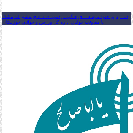
دیدار دبیر جدید موسسه فرهنگی مردمی نغمه های عشق اندیمشک
با معاونت جوانان اداره کل ورزش و جوانان خوزستان