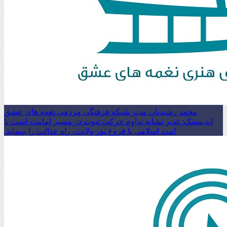
محمد رشیدیان مدیر شبکه فرهنگی مردمی نغمه های عشق
اندیمشک: غدیر نشانه تداوم حرکت نبوت در مسیر امامت است تا
امت اسلامی با فروغ نور ولایت، راه عدالت را بپیماید.