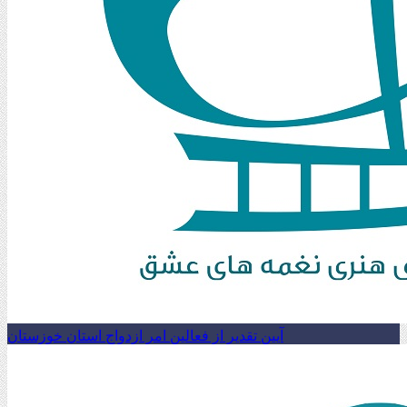
آیین تقدیر از فعالین امر ازدواج استان خوزستان