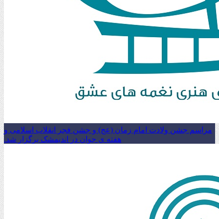
مراسم جشن ولادت امام زمان (عج) و جشن فجر انقلاب اسلامی و
هفته ی جوان در اندیمشک برگزار شد.