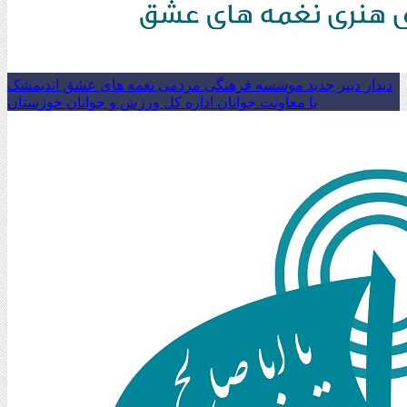
دیدار دبیر جدید موسسه فرهنگی مردمی نغمه های عشق اندیمشک
با معاونت جوانان اداره کل ورزش و جوانان خوزستان