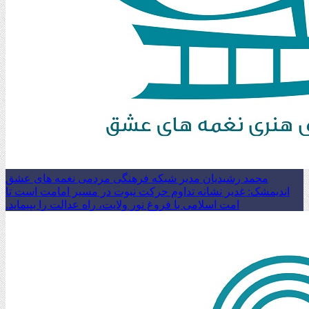
محمد رشیدیان مدیر شبکه فرهنگی مردمی نغمه های عشق
اندیمشک: غدیر نشانه تداوم حرکت نبوت در مسیر امامت است تا
امت اسلامی با فروغ نور ولایت، راه عدالت را بپیماید.