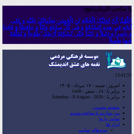
یا صاحب الزمان(عج)
اللّهُمَّ کُنْ لِوَلِیِّکَ الْحُجَّةِ بْنِ الْحَسَنِ صَلَواتُکَ عَلَیْهِ وَ عَلى
آبائِهِ فی هذِهِ السّاعَةِ وَ فی کُلِّ ساعَةٍ وَلِیّاً وَ حافِظاً وَ قائِدا
‏وَ ناصِراً وَ دَلیلاً وَ عَیْناً حَتّى تُسْکِنَهُ أَرْضَک َطَوْعاً وَ تُمَتِّعَهُ
فیها طَویلاً
13:41:56
امروز : شنبه - ۱۷ مرداد - ۱۴۰۵
برابر با : 24 - صفر - 1448
برابر با : Saturday - 8 August - 2026
صفحه نخست
می سازیم تا ساخته شویم
تماس با ما
ابزار ها
پیوندهای سایت