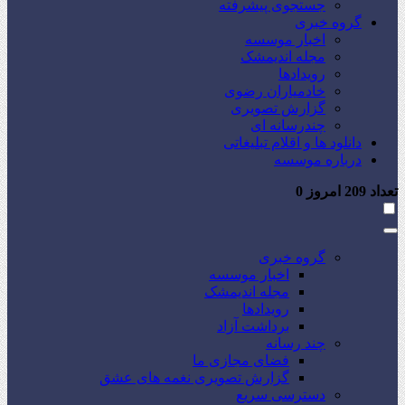
جستجوی پیشرفته
گروه خبری
اخبار موسسه
مجله اندیمشک
رویدادها
خادمیاران رضوی
گزارش تصویری
چندرسانه ای
دانلود ها و اقلام تبلیغاتی
درباره موسسه
تعداد
209
امروز
0
گروه خبری
اخبار موسسه
مجله اندیمشک
رویدادها
برداشت آزاد
چند رسانه
فضای مجازی ما
گزارش تصویری نغمه های عشق
دسترسی سریع