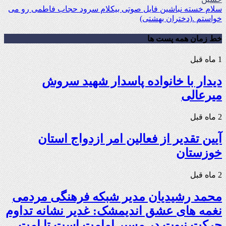
سلام خسته نباشین فایل صوتی بیکلام سرود حجاب فاطمی رو می
خواستم .(دختران بهشتی)
خط زمان همه پست ها
1 ماه قبل
دیدار با خانواده پاسدار شهید سروش
میرعالی
2 ماه قبل
آیین تقدیر از فعالین امر ازدواج استان
خوزستان
2 ماه قبل
محمد رشیدیان مدیر شبکه فرهنگی مردمی
نغمه های عشق اندیمشک: غدیر نشانه تداوم
حرکت نبوت در مسیر امامت است تا امت