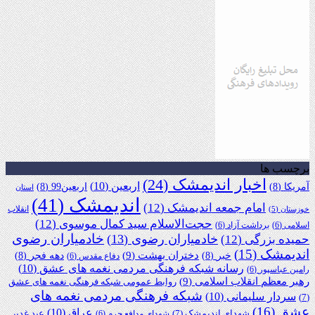
برچسب ها
اخبار اندیمشک
(24)
اربعین
(10)
آمریکا
(8)
اربعین99
(8)
استان
اندیمشک
(41)
امام جمعه اندیمشک
(12)
انقلاب
خوزستان
(5)
حجت‌الاسلام سید کمال موسوی
(12)
اسلامی
(6)
برداشت آزاد
(6)
خادمیاران رضوی
خادمیاران رضوی
(13)
حمیده بزرگی
(12)
اندیمشک
(15)
دختران بهشت
(9)
خبر
(8)
دهه فجر
(8)
دفاع مقدس
(6)
رسانه شبکه فرهنگی مردمی نغمه های عشق
(10)
رامین عباسپور
(6)
رهبر معظم انقلاب اسلامی
(9)
روابط عمومی شبکه فرهنگی نغمه های عشق
شبکه فرهنگی مردمی نغمه های
سردار سلیمانی
(10)
(7)
عشق
(16)
عراق
(10)
شهدای اندیمشک
(7)
عید غدیر
شهدای مدافع حرم
(6)