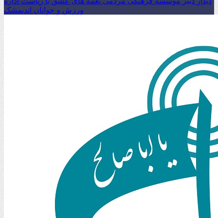
دیدار دبیر موسسه فرهنگی مردمی نغمه های عشق با ریاست اداره
ورزش و جوانان اندیمشک