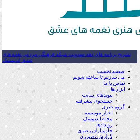
تشریح برنامه های دهه مهدویت شبکه فرهنگی مردمی نغمه های
عشق اندیمشک
صفحه نخست
می سازیم تا ساخته شویم
تماس با ما
ابزار ها
پیوندهای سایت
جستجوی پیشرفته
گروه خبری
اخبار موسسه
مجله اندیمشک
رویدادها
خادمیاران رضوی
گزارش تصویری