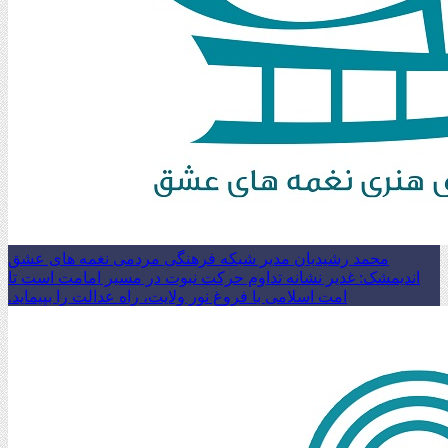
محمد رشیدیان مدیر شبکه فرهنگی مردمی نغمه های عشق
اندیمشک: غدیر نشانه تداوم حرکت نبوت در مسیر امامت است تا
امت اسلامی با فروغ نور ولایت، راه عدالت را بپیماید.