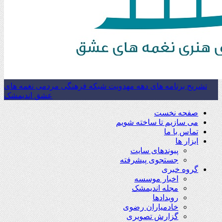
تشریح برنامه های دهه مهدویت شبکه فرهنگی مردمی نغمه های
عشق اندیمشک
صفحه نخست
می سازیم تا ساخته شویم
تماس با ما
ابزار ها
پیوندهای سایت
جستجوی پیشرفته
گروه خبری
اخبار موسسه
مجله اندیمشک
رویدادها
خادمیاران رضوی
گزارش تصویری