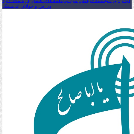
دیدار دبیر موسسه فرهنگی مردمی نغمه های عشق با ریاست اداره
ورزش و جوانان اندیمشک