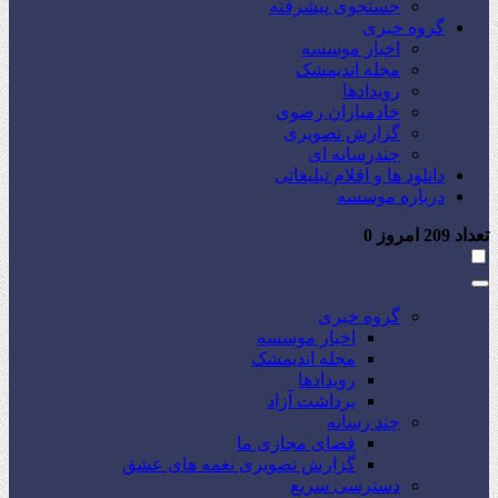
جستجوی پیشرفته
گروه خبری
اخبار موسسه
مجله اندیمشک
رویدادها
خادمیاران رضوی
گزارش تصویری
چندرسانه ای
دانلود ها و اقلام تبلیغاتی
درباره موسسه
تعداد
209
امروز
0
گروه خبری
اخبار موسسه
مجله اندیمشک
رویدادها
برداشت آزاد
چند رسانه
فضای مجازی ما
گزارش تصویری نغمه های عشق
دسترسی سریع