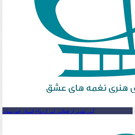
آیین تقدیر از فعالین امر ازدواج استان خوزستان