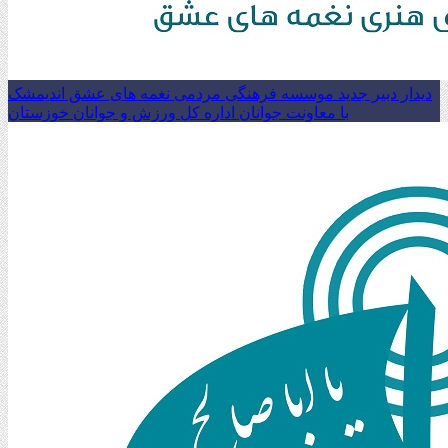
دیدار دبیر جدید موسسه فرهنگی مردمی نغمه های عشق اندیمشک
با معاونت جوانان اداره کل ورزش و جوانان خوزستان