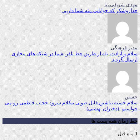
مهدی شریفی نیا
خداروشکر که جوانانی مثه شما داریم.
مدیر فرهنگی
سلام و ارادت. بله از طریق خط تلفن شما در شبکه های مجازی
ارسال گردید.
حسین
سلام خسته نباشین فایل صوتی بیکلام سرود حجاب فاطمی رو می
خواستم .(دختران بهشتی)
خط زمان همه پست ها
1 ماه قبل