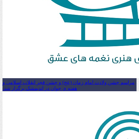
مراسم جشن ولادت امام زمان (عج) و جشن فجر انقلاب اسلامی و
هفته ی جوان در اندیمشک برگزار شد.