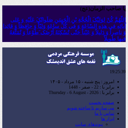
یا صاحب الزمان(عج)
اللّهُمَّ کُنْ لِوَلِیِّکَ الْحُجَّةِ بْنِ الْحَسَنِ صَلَواتُکَ عَلَیْهِ وَ عَلى
آبائِهِ فی هذِهِ السّاعَةِ وَ فی کُلِّ ساعَةٍ وَلِیّاً وَ حافِظاً وَ قائِدا
‏وَ ناصِراً وَ دَلیلاً وَ عَیْناً حَتّى تُسْکِنَهُ أَرْضَک َطَوْعاً وَ تُمَتِّعَهُ
فیها طَویلاً
19:25:41
امروز : پنج شنبه - ۱۵ مرداد - ۱۴۰۵
برابر با : 22 - صفر - 1448
برابر با : Thursday - 6 August - 2026
صفحه نخست
می سازیم تا ساخته شویم
تماس با ما
ابزار ها
پیوندهای سایت