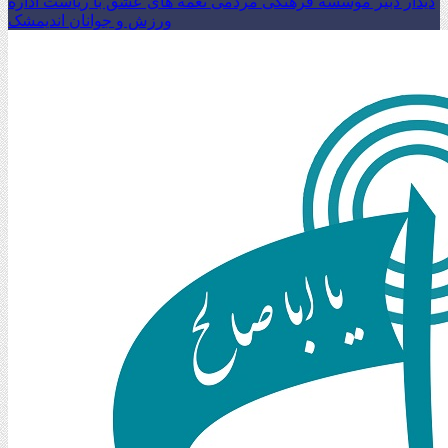
دیدار دبیر موسسه فرهنگی مردمی نغمه های عشق با ریاست اداره
ورزش و جوانان اندیمشک