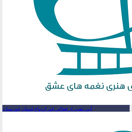
آیین تقدیر از فعالین امر ازدواج استان خوزستان