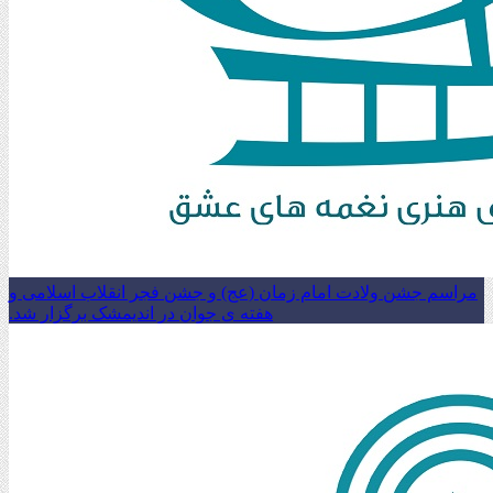
مراسم جشن ولادت امام زمان (عج) و جشن فجر انقلاب اسلامی و
هفته ی جوان در اندیمشک برگزار شد.