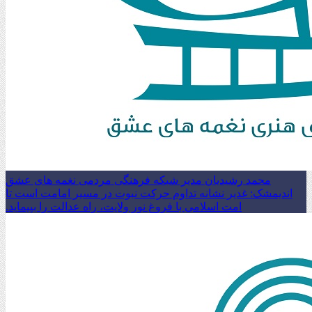
محمد رشیدیان مدیر شبکه فرهنگی مردمی نغمه های عشق
اندیمشک: غدیر نشانه تداوم حرکت نبوت در مسیر امامت است تا
امت اسلامی با فروغ نور ولایت، راه عدالت را بپیماید.