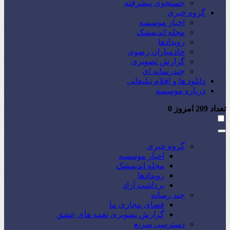
جستجوی پیشرفته
گروه خبری
اخبار موسسه
مجله اندیمشک
رویدادها
خادمیاران رضوی
گزارش تصویری
چندرسانه ای
دانلود ها و اقلام تبلیغاتی
درباره موسسه
تعداد
209
امروز
0
گروه خبری
اخبار موسسه
مجله اندیمشک
رویدادها
برداشت آزاد
چند رسانه
فضای مجازی ما
گزارش تصویری نغمه های عشق
دسترسی سریع