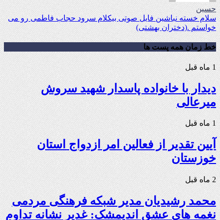
حسین
سلام خسته نباشین فایل صوتی بیکلام سرود حجاب فاطمی رو می
خواستم .(دختران بهشتی)
خط زمان همه پست ها
1 ماه قبل
دیدار با خانواده پاسدار شهید سروش
میرعالی
1 ماه قبل
آیین تقدیر از فعالین امر ازدواج استان
خوزستان
2 ماه قبل
محمد رشیدیان مدیر شبکه فرهنگی مردمی
نغمه های عشق اندیمشک: غدیر نشانه تداوم