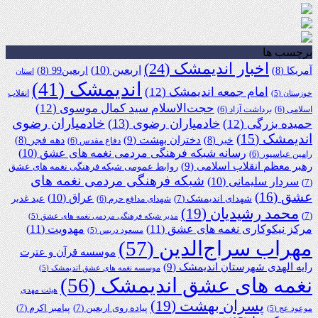
برچسب ها
اخبار اندیمشک
(24)
اربعین
(10)
آمریکا
(8)
اربعین99
(8)
استان
اندیمشک
(41)
امام جمعه اندیمشک
(12)
انقلاب
خوزستان
(5)
حجت‌الاسلام سید کمال موسوی
(12)
اسلامی
(6)
برداشت آزاد
(6)
خادمیاران رضوی
خادمیاران رضوی
(13)
حمیده بزرگی
(12)
اندیمشک
(15)
دختران بهشت
(9)
خبر
(8)
دهه فجر
(8)
دفاع مقدس
(6)
رسانه شبکه فرهنگی مردمی نغمه های عشق
(10)
رامین عباسپور
(6)
رهبر معظم انقلاب اسلامی
(9)
روابط عمومی شبکه فرهنگی نغمه های عشق
شبکه فرهنگی مردمی نغمه های
سردار سلیمانی
(10)
(7)
عشق
(16)
عراق
(10)
شهدای اندیمشک
(7)
عید غدیر
شهدای مدافع حرم
(6)
محمد رشیدیان
(19)
(7)
مدیر شبکه فرهنگی مردمی نغمه های عشق
(5)
مرکز نیکوکاری نغمه های عشق
(11)
مهدویت
(11)
مسعود دریس
(5)
مهراب سراج‌الدین
(57)
موسسه قرآن و عترت
رایه الهدی شهرستان اندیمشک
(9)
موسسه نغمه های عشق اندیمشک
(5)
نغمه های عشق اندیمشک
(56)
هیئت مهدی
پسران بهشت
(19)
پیاده روی اربعین
(7)
پیامبر اکرم
(7)
موعود عج
(5)