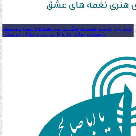
دیدار دبیر جدید موسسه فرهنگی مردمی نغمه های عشق اندیمشک
با معاونت جوانان اداره کل ورزش و جوانان خوزستان