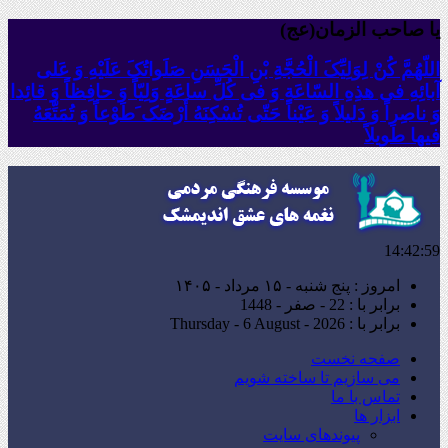
یا صاحب الزمان(عج)
اللّهُمَّ کُنْ لِوَلِیِّکَ الْحُجَّةِ بْنِ الْحَسَنِ صَلَواتُکَ عَلَیْهِ وَ عَلى
آبائِهِ فی هذِهِ السّاعَةِ وَ فی کُلِّ ساعَةٍ وَلِیّاً وَ حافِظاً وَ قائِدا
‏وَ ناصِراً وَ دَلیلاً وَ عَیْناً حَتّى تُسْکِنَهُ أَرْضَک َطَوْعاً وَ تُمَتِّعَهُ
فیها طَویلاً
14:43:01
امروز : پنج شنبه - ۱۵ مرداد - ۱۴۰۵
برابر با : 22 - صفر - 1448
برابر با : Thursday - 6 August - 2026
صفحه نخست
می سازیم تا ساخته شویم
تماس با ما
ابزار ها
پیوندهای سایت