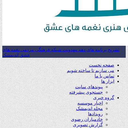
تشریح برنامه های دهه مهدویت شبکه فرهنگی مردمی نغمه های
عشق اندیمشک
صفحه نخست
می سازیم تا ساخته شویم
تماس با ما
ابزار ها
پیوندهای سایت
جستجوی پیشرفته
گروه خبری
اخبار موسسه
مجله اندیمشک
رویدادها
خادمیاران رضوی
گزارش تصویری