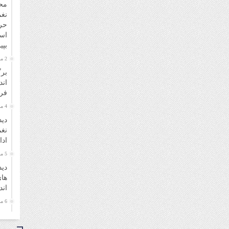
مح
نغم
حر
اسل
بپی
2 ماه قبل
برگ
اند
فر
4 ماه قبل
دید
نغم
ادا
5 ماه قبل
دید
های
ان
6 ماه قبل
مرا
شاد