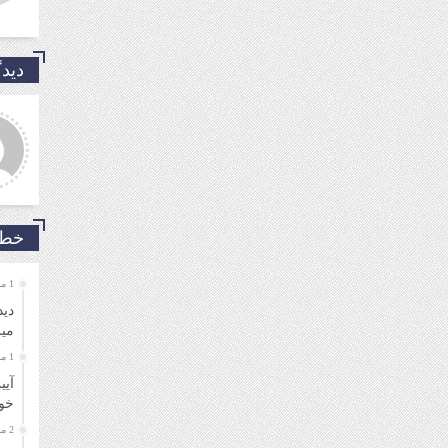
دیدگ
یر فرهنگی
مهدی شریفی نیا
م و ارادت. بله از طریق خط
خداروشکر که جوانانی مثه شما
ن شما در شبکه های مجازی
داریم.
ال گردید.
خط 
1 ماه قبل
دید
میر
1 ماه قبل
آیی
خو
2 ماه قبل