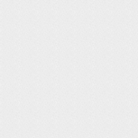
حسین
مد
سلام خسته نباشین فایل صوتی
سلا
بیکلام سرود حجاب فاطمی رو می
تلف
خواستم .(دختران بهشتی)
ارس