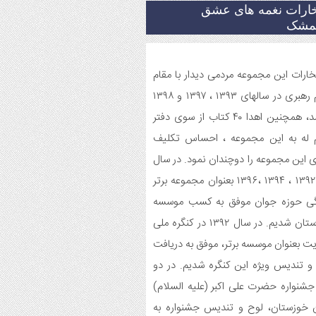
خارات نغمه های عشق
 و هفته ی جوان در اندیمشک برگزار
.
یمشک
اسم جشن ولادت امام زمان (عج) و جشن
تخارات این مجموعه مردمی دیدار با مقام
 انقلاب اسلامی و هفته ی جوان در
یمشک برگزار شد.
معظم رهبری در سالهای ۱۳۹۳ ، ۱۳۹۷ و ۱۳۹۸
میباشد، همچنین اهدا ۴۰ کتاب از سوی دفتر
یح برنامه های دهه مهدویت شبکه
 له به این مجموعه ، احساس تکلیف
هنگی مردمی نغمه های عشق اندیمشک
 این مجموعه را دوچندان نمود. در سال
یع بسته جشن تکلیف به دختران سادات
های ۱۳۹۲ ، ۱۳۹۴ ،۱۳۹۶ بعنوان مجموعه برتر
ام اندیمشک در شب ولادت امام علی(ع)
گی حوزه جوان موفق به کسب موسسه
برتر استان شدیم. در سال ۱۳۹۲ در کنگره ملی
ایجاد ۱۱۰ شعبه نغمه های عشق در ۱۱۰
ت بعنوان موسسه برتر، موفق به دریافت
طقه شهر و روستای اندیمشک
 تندیس ویژه این کنگره شدیم. در دو
سم رونمایی از طرح ستاره های
جشنواره حضرت علی اکبر (علیه السلام)
یمشک و طرح خانه های نور، محله های
 خوزستان، لوح و تندیس جشنواره به
مانی همزمان با جشن ولادت حضرت