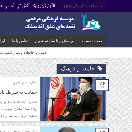
یا صاحب الزمان(عج)
اللّهُمَّ کُنْ لِوَلِیِّکَ الْحُجَّةِ بْنِ الْحَسَنِ
صفحه نخست
می سازیم تا ساخته شویم
تماس با ما
ابزا
دیدار با خانواده پاسدار شهید سروش میرعالی
جامعه و فرهنگ
مقام معظم رهبری:
۲۶
آذر
حمایت به شرط، پایب
بزرگداشت سالگرد سپهبد شهی
حمایت می‌کنم به شرطی که ب
دکتر اسحق ارجمند سیاهپو