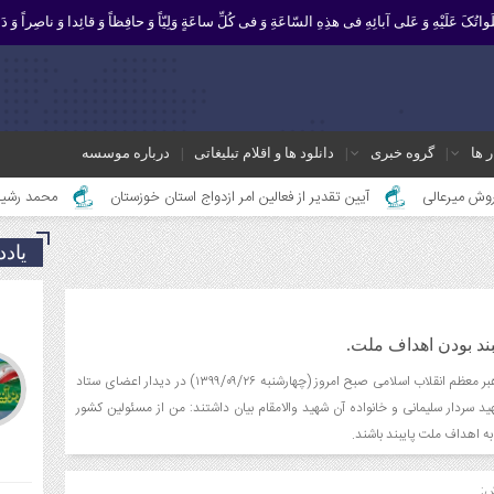
 صَلَواتُکَ عَلَیْهِ وَ عَلى آبائِهِ فی هذِهِ السّاعَةِ وَ فی کُلِّ ساعَةٍ وَلِیّاً وَ حافِظاً وَ قائِدا ‏وَ ناصِراً وَ دَلی
ر ها
گروه خبری
دانلود ها و اقلام تبلیغاتی
درباره موسسه
آیین تقدیر از فعالین امر ازدواج استان خوزستان
محمد رشیدیان مدیر شبکه
یاد
ند بودن اهداف ملت.
حضرت آیت‌الله خامنه‌ای رهبر معظم انقلاب اسلامی صبح امروز (چهارشنبه ۱۳۹۹/۰۹/۲۶) در دیدار اعضای ستاد
د سردار سلیمانی و خانواده آن شهید والامقام بیان داشتند: من از مسئولین کشور
ه اهداف ملت پایبند باشند.
ش: