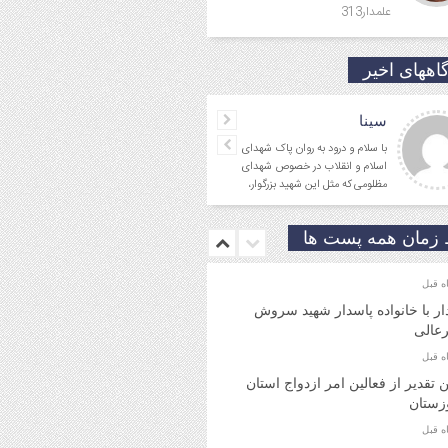
علمدار313
اههای اخیر
جمالی نسب
سینا
موفق باشید و تندرست
با سلام و درود به روان پاک ش
اسلام و انقلاب در خصوص شه
مظلومی که مثل این شهید بزرگوا
در تقابل با گروه
زمان همه پست ها
ار با خانواده پاسدار شهید سروش
عالی
ن تقدیر از فعالین امر ازدواج استان
زستان