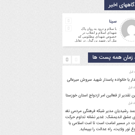
اههای اخیر
جمالی نسب
سینا
موفق باشید و تندرست
با سلام و درود به روان پاک
شهدای اسلام و انقلاب در
خصوص شهدای مظلومی که
مثل این شهید بزرگوار، در تقابل
با گروه
زمان همه پست ها
ار با خانواده پاسدار شهید سروش میرعالی
ن تقدیر از فعالین امر ازدواج استان خوزستان
د رشیدیان مدیر شبکه فرهنگی مردمی نغمه
 عشق اندیمشک: غدیر نشانه تداوم حرکت
ت در مسیر امامت است تا امت اسلامی با
غ نور ولایت، راه عدالت را بپیماید.