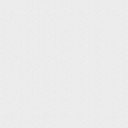
حسین
مدیر فرهنگ
سلام خسته نباشین فایل صوتی
سلام و ارادت.
بیکلام سرود حجاب فاطمی رو
تلفن شما در 
می خواستم .(دختران بهشتی)
ارسال گردید.