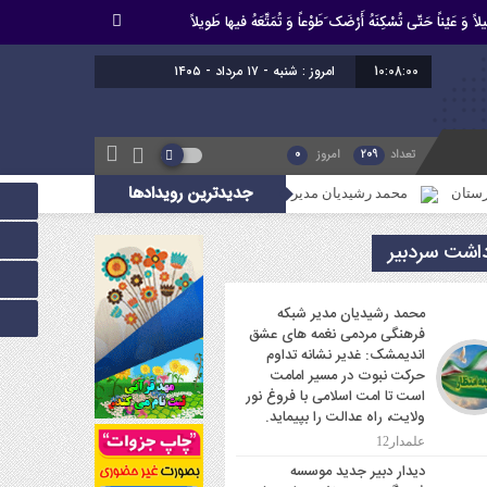
اً وَ عَیْناً حَتّى تُسْکِنَهُ أَرْضَک َطَوْعاً وَ تُمَتِّعَهُ فیها طَویلاً
10:08:01
برابر با :
تعداد
209
امروز
0
جدیدترین رویدادها
محمد رشیدیان مدیر شبکه فرهنگی مردمی نغمه های عشق اندیمشک: غدیر نشانه تداوم 
داشت سردبیر
محمد رشیدیان مدیر شبکه
فرهنگی مردمی نغمه های عشق
اندیمشک: غدیر نشانه تداوم
حرکت نبوت در مسیر امامت
است تا امت اسلامی با فروغ نور
ولایت، راه عدالت را بپیماید.
علمدار12
دیدار دبیر جدید موسسه