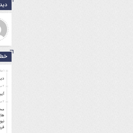
دیدگ
ی
مهدی شریفی نیا
 بله از طریق خط
خداروشکر که جوانانی مثه شما
شبکه های مجازی
داریم.
خط 
1 ماه قبل
دید
2 ماه قبل
آیی
2 ماه قبل
محم
های
نبو
فرو