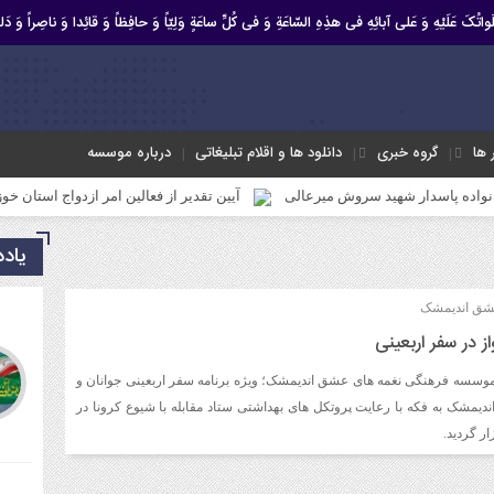
صَلَواتُکَ عَلَیْهِ وَ عَلى آبائِهِ فی هذِهِ السّاعَةِ وَ فی کُلِّ ساعَةٍ وَلِیّاً وَ حافِظاً وَ قائِدا ‏وَ ناصِراً وَ دَلیل
ر ها
گروه خبری
دانلود ها و اقلام تبلیغاتی
درباره موسسه
ار شهید سروش میرعالی
آیین تقدیر از فعالین امر ازدواج استان خوزستان
یاد
عشق اندیمشک
ز در سفر اربعینی
وسسه فرهنگی نغمه های عشق اندیمشک؛ ویژه برنامه سفر اربعینی جوانان و
دیمشک به فکه با رعایت پروتکل های بهداشتی ستاد مقابله با شیوع کرونا در