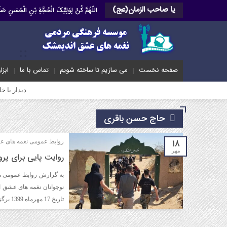
یا صاحب الزمان(عج)
اللّهُمَّ کُنْ لِوَلِیِّکَ الْحُجَّةِ بْنِ الْحَسَنِ 
صفحه نخست
می سازیم تا ساخته شویم
تماس با ما
ابزا
دیدار با خانواده پاسد
حاج حسن باقری
۱۸
روابط عمومی نغمه های 
مهر
روایت پایی برای پروا
به گزارش روابط عمومی م
نوجوانان نغمه های عشق ان
تاریخ 17 مهرماه 1399 برگزار گردید.