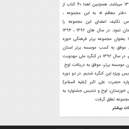
و ۱۳۹۸ میباشد، همچنین اهدا ۴۰ کتاب از
یح برنامه های دهه مهدویت شبکه فرهنگی
دفتر معظم له به این مجموعه ،
می نغمه های عشق اندیمشک
س تکلیف اعضای این مجموعه را
یع بسته جشن تکلیف به دختران سادات
دوچندان نمود. در سال های ۱۳۹۲ ، ۱۳۹۴
ام اندیمشک در شب ولادت امام علی(ع)
،۱۳۹۶ بعنوان مجموعه برتر فرهنگی حوزه
 موفق به کسب موسسه برتر استان
ایجاد ۱۱۰ شعبه نغمه های عشق در ۱۱۰ منطقه
 و روستای اندیمشک
شدیم. در سال ۱۳۹۲ در کنگره ملی مهدویت
ن موسسه برتر، موفق به دریافت لوح
سم رونمایی از طرح ستاره های اندیمشک و
یس ویژه این کنگره شدیم. در دو دوره
 خانه های نور، محله های آسمانی همزمان
جشن ولادت حضرت فاطمه (س) در
اره حضرت علی اکبر (علیه السلام)
دیمشک
 خوزستان، لوح و تندیس جشنواره به
جموعه تعلق گرفت.
حافظی سراج الدین با شبکه فرهنگی مردمی
ه های عشق
ات بیشتر
مین همایش بانوان فعال در عرصه‌ هیئت
ور