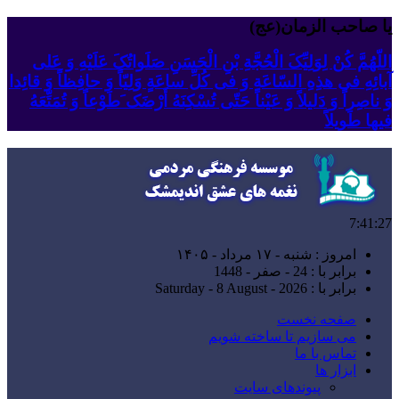
یا صاحب الزمان(عج)
اللّهُمَّ کُنْ لِوَلِیِّکَ الْحُجَّةِ بْنِ الْحَسَنِ صَلَواتُکَ عَلَیْهِ وَ عَلى
آبائِهِ فی هذِهِ السّاعَةِ وَ فی کُلِّ ساعَةٍ وَلِیّاً وَ حافِظاً وَ قائِدا
‏وَ ناصِراً وَ دَلیلاً وَ عَیْناً حَتّى تُسْکِنَهُ أَرْضَک َطَوْعاً وَ تُمَتِّعَهُ
فیها طَویلاً
7:41:28
امروز : شنبه - ۱۷ مرداد - ۱۴۰۵
برابر با : 24 - صفر - 1448
برابر با : Saturday - 8 August - 2026
صفحه نخست
می سازیم تا ساخته شویم
تماس با ما
ابزار ها
پیوندهای سایت