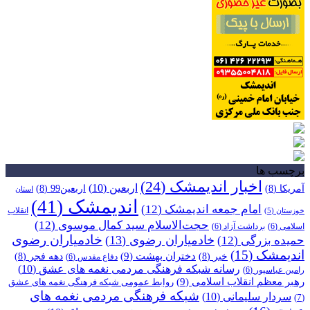
برچسب ها
اخبار اندیمشک
(24)
اربعین
(10)
آمریکا
(8)
اربعین99
(8)
استان
اندیمشک
(41)
امام جمعه اندیمشک
(12)
انقلاب
خوزستان
(5)
حجت‌الاسلام سید کمال موسوی
(12)
اسلامی
(6)
برداشت آزاد
(6)
خادمیاران رضوی
خادمیاران رضوی
(13)
حمیده بزرگی
(12)
اندیمشک
(15)
دختران بهشت
(9)
خبر
(8)
دهه فجر
(8)
دفاع مقدس
(6)
رسانه شبکه فرهنگی مردمی نغمه های عشق
(10)
رامین عباسپور
(6)
رهبر معظم انقلاب اسلامی
(9)
روابط عمومی شبکه فرهنگی نغمه های عشق
شبکه فرهنگی مردمی نغمه های
سردار سلیمانی
(10)
(7)