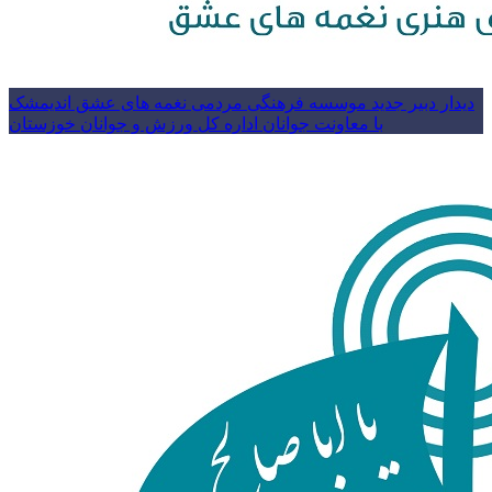
دیدار دبیر جدید موسسه فرهنگی مردمی نغمه های عشق اندیمشک
با معاونت جوانان اداره کل ورزش و جوانان خوزستان