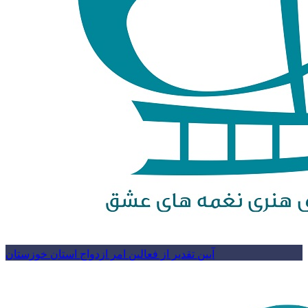
آیین تقدیر از فعالین امر ازدواج استان خوزستان