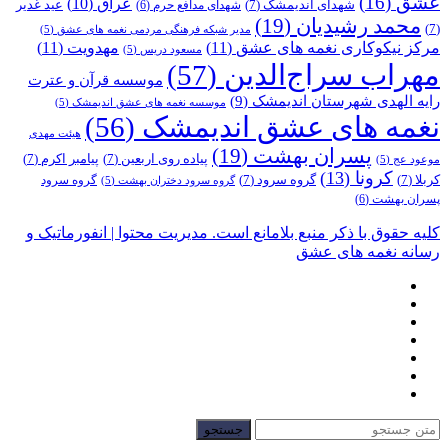
عشق
(16)
عراق
(10)
شهدای اندیمشک
(7)
عید غدیر
شهدای مدافع حرم
(6)
محمد رشیدیان
(19)
(7)
مدیر شبکه فرهنگی مردمی نغمه های عشق
(5)
مرکز نیکوکاری نغمه های عشق
(11)
مهدویت
(11)
مسعود دریس
(5)
مهراب سراج‌الدین
(57)
موسسه قرآن و عترت
رایه الهدی شهرستان اندیمشک
(9)
موسسه نغمه های عشق اندیمشک
(5)
نغمه های عشق اندیمشک
(56)
هیئت مهدی
پسران بهشت
(19)
پیاده روی اربعین
(7)
پیامبر اکرم
(7)
موعود عج
(5)
کرونا
(13)
کربلا
(7)
گروه سرود
(7)
گروه سرود
گروه سرود دختران بهشت
(5)
پسران بهشت
(6)
کلیه حقوق با ذکر منبع بلامانع است. مدیریت محتوا | انفورماتیک و
رسانه نغمه های عشق
جستجو