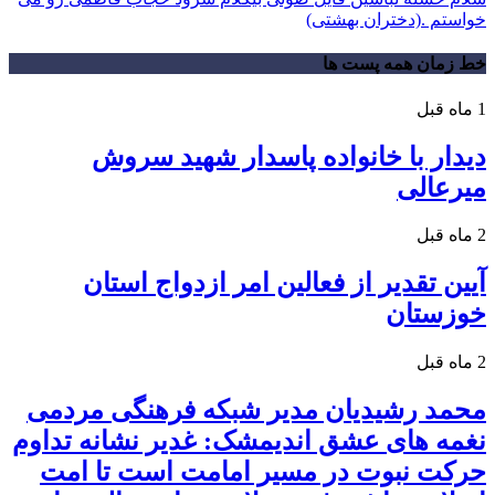
خواستم .(دختران بهشتی)
خط زمان همه پست ها
1 ماه قبل
دیدار با خانواده پاسدار شهید سروش
میرعالی
2 ماه قبل
آیین تقدیر از فعالین امر ازدواج استان
خوزستان
2 ماه قبل
محمد رشیدیان مدیر شبکه فرهنگی مردمی
نغمه های عشق اندیمشک: غدیر نشانه تداوم
حرکت نبوت در مسیر امامت است تا امت