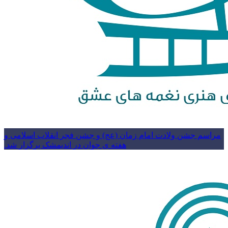
مراسم جشن ولادت امام زمان (عج) و جشن فجر انقلاب اسلامی و
هفته ی جوان در اندیمشک برگزار شد.