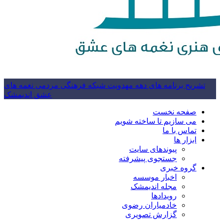
تشریح برنامه های دهه مهدویت شبکه فرهنگی مردمی نغمه های
عشق اندیمشک
صفحه نخست
می سازیم تا ساخته شویم
تماس با ما
ابزار ها
پیوندهای سایت
جستجوی پیشرفته
گروه خبری
اخبار موسسه
مجله اندیمشک
رویدادها
خادمیاران رضوی
گزارش تصویری