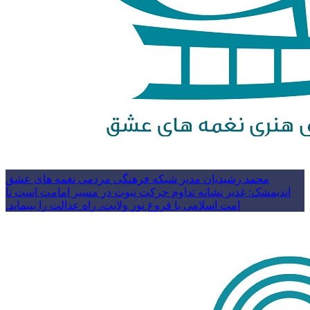
محمد رشیدیان مدیر شبکه فرهنگی مردمی نغمه های عشق
اندیمشک: غدیر نشانه تداوم حرکت نبوت در مسیر امامت است تا
امت اسلامی با فروغ نور ولایت، راه عدالت را بپیماید.