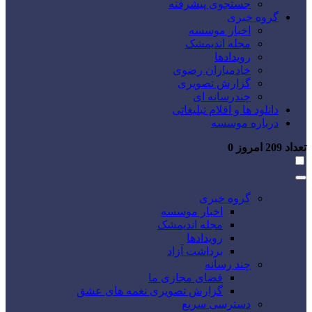
جستجوی پیشرفته
گروه خبری
اخبار موسسه
مجله اندیمشک
رویدادها
خادمیاران رضوی
گزارش تصویری
چندرسانه ای
دانلود ها و اقلام تبلیغاتی
درباره موسسه
تعداد
209
امروز
0
گروه خبری
اخبار موسسه
مجله اندیمشک
رویدادها
برداشت آزاد
چند رسانه
فضای مجازی ما
گزارش تصویری نغمه های عشق
دسترسی سریع