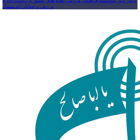
دیدار دبیر موسسه فرهنگی مردمی نغمه های عشق با ریاست اداره
ورزش و جوانان اندیمشک