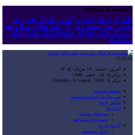
یا صاحب الزمان(عج)
اللّهُمَّ کُنْ لِوَلِیِّکَ الْحُجَّةِ بْنِ الْحَسَنِ صَلَواتُکَ عَلَیْهِ وَ عَلى
آبائِهِ فی هذِهِ السّاعَةِ وَ فی کُلِّ ساعَةٍ وَلِیّاً وَ حافِظاً وَ قائِدا
‏وَ ناصِراً وَ دَلیلاً وَ عَیْناً حَتّى تُسْکِنَهُ أَرْضَک َطَوْعاً وَ تُمَتِّعَهُ
فیها طَویلاً
15:19:18
امروز : شنبه - ۱۷ مرداد - ۱۴۰۵
برابر با : 24 - صفر - 1448
برابر با : Saturday - 8 August - 2026
صفحه نخست
می سازیم تا ساخته شویم
تماس با ما
ابزار ها
پیوندهای سایت
جستجوی پیشرفته
گروه خبری
اخبار موسسه