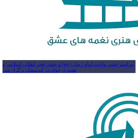
مراسم جشن ولادت امام زمان (عج) و جشن فجر انقلاب اسلامی و
هفته ی جوان در اندیمشک برگزار شد.