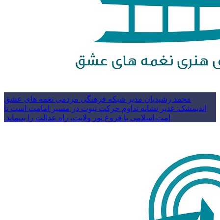
محمد رشیدیان مدیر شبکه فرهنگی مردمی نغمه های عشق
اندیمشک: غدیر نشانه تداوم حرکت نبوت در مسیر امامت است تا
امت اسلامی با فروغ نور ولایت، راه عدالت را بپیماید.