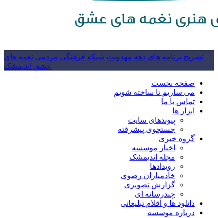
تشریح برنامه های دهه مهدویت شبکه فرهنگی مردمی نغمه های
عشق اندیمشک
صفحه نخست
می سازیم تا ساخته شویم
تماس با ما
ابزار ها
پیوندهای سایت
جستجوی پیشرفته
گروه خبری
اخبار موسسه
مجله اندیمشک
رویدادها
خادمیاران رضوی
گزارش تصویری
چندرسانه ای
دانلود ها و اقلام تبلیغاتی
درباره موسسه