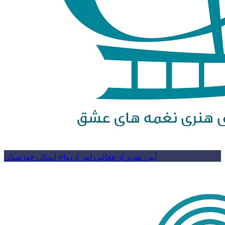
آیین تقدیر از فعالین امر ازدواج استان خوزستان