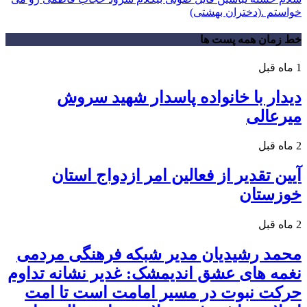
خواستم .(دختران بهشتی)
خط زمان همه پست ها
1 ماه قبل
دیدار با خانواده پاسدار شهید سروش
میرعالی
2 ماه قبل
آیین تقدیر از فعالین امر ازدواج استان
خوزستان
2 ماه قبل
محمد رشیدیان مدیر شبکه فرهنگی مردمی
نغمه های عشق اندیمشک: غدیر نشانه تداوم
حرکت نبوت در مسیر امامت است تا امت