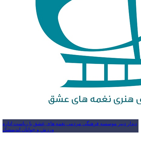
دیدار دبیر موسسه فرهنگی مردمی نغمه های عشق با ریاست اداره
ورزش و جوانان اندیمشک