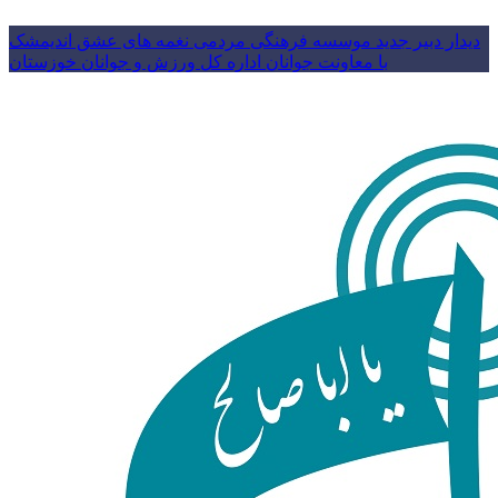
دیدار دبیر جدید موسسه فرهنگی مردمی نغمه های عشق اندیمشک
با معاونت جوانان اداره کل ورزش و جوانان خوزستان