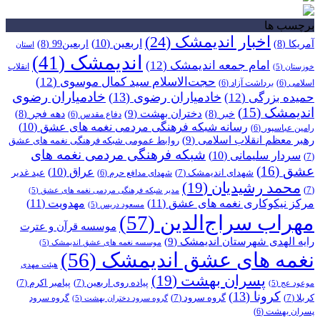
برچسب ها
اخبار اندیمشک
(24)
اربعین
(10)
آمریکا
(8)
اربعین99
(8)
استان
اندیمشک
(41)
امام جمعه اندیمشک
(12)
انقلاب
خوزستان
(5)
حجت‌الاسلام سید کمال موسوی
(12)
اسلامی
(6)
برداشت آزاد
(6)
خادمیاران رضوی
خادمیاران رضوی
(13)
حمیده بزرگی
(12)
اندیمشک
(15)
دختران بهشت
(9)
خبر
(8)
دهه فجر
(8)
دفاع مقدس
(6)
رسانه شبکه فرهنگی مردمی نغمه های عشق
(10)
رامین عباسپور
(6)
رهبر معظم انقلاب اسلامی
(9)
روابط عمومی شبکه فرهنگی نغمه های عشق
شبکه فرهنگی مردمی نغمه های
سردار سلیمانی
(10)
(7)
عشق
(16)
عراق
(10)
شهدای اندیمشک
(7)
عید غدیر
شهدای مدافع حرم
(6)
محمد رشیدیان
(19)
(7)
مدیر شبکه فرهنگی مردمی نغمه های عشق
(5)
مرکز نیکوکاری نغمه های عشق
(11)
مهدویت
(11)
مسعود دریس
(5)
مهراب سراج‌الدین
(57)
موسسه قرآن و عترت
رایه الهدی شهرستان اندیمشک
(9)
موسسه نغمه های عشق اندیمشک
(5)
نغمه های عشق اندیمشک
(56)
هیئت مهدی
پسران بهشت
(19)
پیاده روی اربعین
(7)
پیامبر اکرم
(7)
موعود عج
(5)
کرونا
(13)
کربلا
(7)
گروه سرود
(7)
گروه سرود
گروه سرود دختران بهشت
(5)
پسران بهشت
(6)