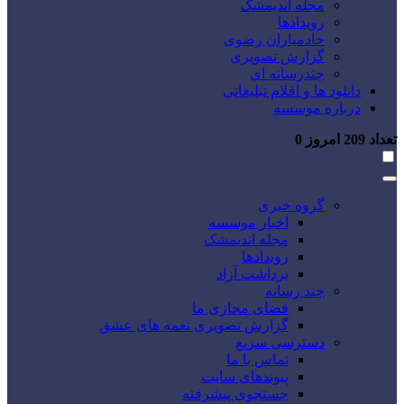
مجله اندیمشک
رویدادها
خادمیاران رضوی
گزارش تصویری
چندرسانه ای
دانلود ها و اقلام تبلیغاتی
درباره موسسه
تعداد
209
امروز
0
گروه خبری
اخبار موسسه
مجله اندیمشک
رویدادها
برداشت آزاد
چند رسانه
فضای مجازی ما
گزارش تصویری نغمه های عشق
دسترسی سریع
تماس با ما
پیوندهای سایت
جستجوی پیشرفته