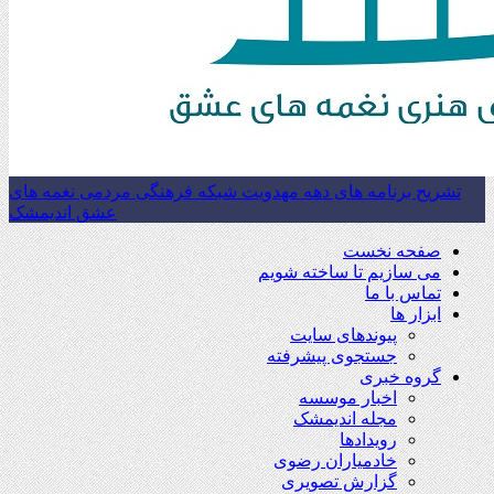
تشریح برنامه های دهه مهدویت شبکه فرهنگی مردمی نغمه های
عشق اندیمشک
صفحه نخست
می سازیم تا ساخته شویم
تماس با ما
ابزار ها
پیوندهای سایت
جستجوی پیشرفته
گروه خبری
اخبار موسسه
مجله اندیمشک
رویدادها
خادمیاران رضوی
گزارش تصویری