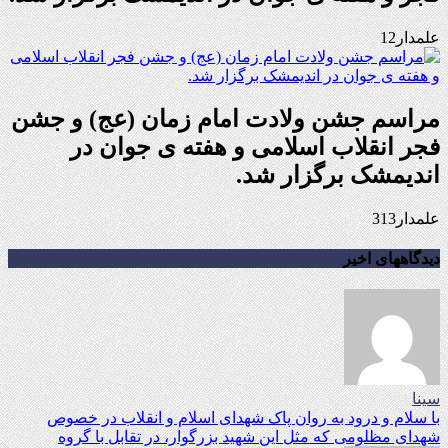
علمدار12
مراسم جشن ولادت امام زمان (عج) و جشن
فجر انقلاب اسلامی و هفته ی جوان در
اندیمشک برگزار شد.
علمدار313
دیدگاههای اخیر
سینا
با سلام و درود به روان پاک شهدای اسلام و انقلاب در خصوص
شهدای مظلومی که مثل این شهید بزرگوار، در تقابل با گروه