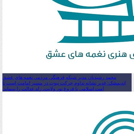
محمد رشیدیان مدیر شبکه فرهنگی مردمی نغمه های عشق
اندیمشک: غدیر نشانه تداوم حرکت نبوت در مسیر امامت است تا
امت اسلامی با فروغ نور ولایت، راه عدالت را بپیماید.