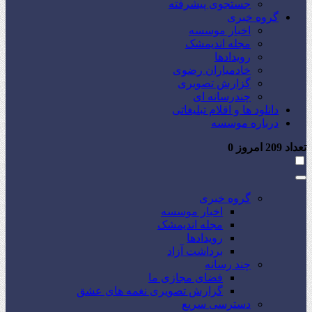
جستجوی پیشرفته
گروه خبری
اخبار موسسه
مجله اندیمشک
رویدادها
خادمیاران رضوی
گزارش تصویری
چندرسانه ای
دانلود ها و اقلام تبلیغاتی
درباره موسسه
تعداد
209
امروز
0
گروه خبری
اخبار موسسه
مجله اندیمشک
رویدادها
برداشت آزاد
چند رسانه
فضای مجازی ما
گزارش تصویری نغمه های عشق
دسترسی سریع