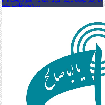
دیدار دبیر موسسه فرهنگی مردمی نغمه های عشق با ریاست اداره
ورزش و جوانان اندیمشک