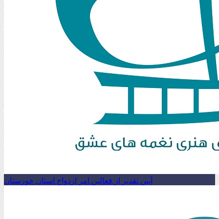
آیین تقدیر از فعالین امر ازدواج استان خوزستان