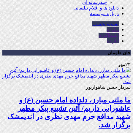
چندرسانه ای
دانلود ها و اقلام تبلیغاتی
درباره موسسه
صفحه نخست
تلگرام
اینستاگرام
آپارات
خان طومان
۲۳
مهر
سردار حسن شاهوارپور :
ما ملتی مبارز، دلداده امام حسین (ع) و
عاشورایی داریم/ آئین تشییع پیکر مطهر
شهید مدافع حرم مهدی نظری در اندیمشک
برگزار شد.