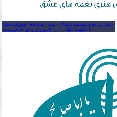
دیدار دبیر جدید موسسه فرهنگی مردمی نغمه های عشق اندیمشک
با معاونت جوانان اداره کل ورزش و جوانان خوزستان