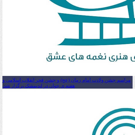
مراسم جشن ولادت امام زمان (عج) و جشن فجر انقلاب اسلامی و
هفته ی جوان در اندیمشک برگزار شد.