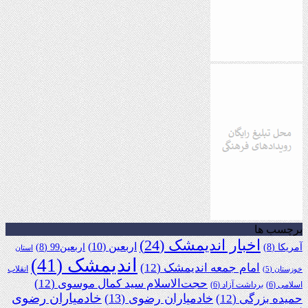
برچسب ها
اخبار اندیمشک
(24)
اربعین
(10)
آمریکا
(8)
اربعین99
(8)
استان
اندیمشک
(41)
امام جمعه اندیمشک
(12)
انقلاب
خوزستان
(5)
حجت‌الاسلام سید کمال موسوی
(12)
اسلامی
(6)
برداشت آزاد
(6)
خادمیاران رضوی
خادمیاران رضوی
(13)
حمیده بزرگی
(12)