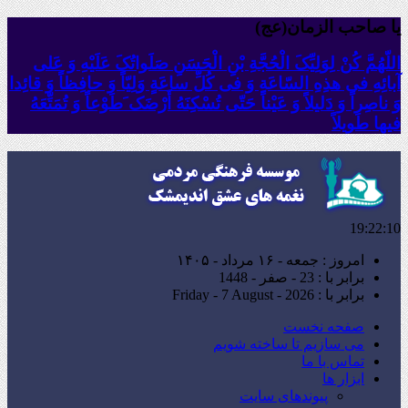
یا صاحب الزمان(عج)
اللّهُمَّ کُنْ لِوَلِیِّکَ الْحُجَّةِ بْنِ الْحَسَنِ صَلَواتُکَ عَلَیْهِ وَ عَلى
آبائِهِ فی هذِهِ السّاعَةِ وَ فی کُلِّ ساعَةٍ وَلِیّاً وَ حافِظاً وَ قائِدا
‏وَ ناصِراً وَ دَلیلاً وَ عَیْناً حَتّى تُسْکِنَهُ أَرْضَک َطَوْعاً وَ تُمَتِّعَهُ
فیها طَویلاً
19:22:11
امروز : جمعه - ۱۶ مرداد - ۱۴۰۵
برابر با : 23 - صفر - 1448
برابر با : Friday - 7 August - 2026
صفحه نخست
می سازیم تا ساخته شویم
تماس با ما
ابزار ها
پیوندهای سایت