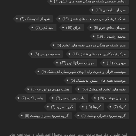
روابط عمومی شبکه فرهنگی نغمه های عشق
(7)
سردار سلیمانی
(10)
شبکه فرهنگی مردمی نغمه های عشق
(16)
شهدای اندیمشک
(7)
شهدای مدافع حرم
(6)
عراق
(10)
عید غدیر
(7)
محمد رشیدیان
(19)
مدیر شبکه فرهنگی مردمی نغمه های عشق
(5)
مرکز نیکوکاری نغمه های عشق
(11)
مسعود دریس
(5)
مهدویت
(11)
مهراب سراج‌الدین
(57)
موسسه قرآن و عترت رایه الهدی شهرستان اندیمشک
(9)
موسسه نغمه های عشق اندیمشک
(5)
نغمه های عشق اندیمشک
(56)
هیئت مهدی موعود عج
(5)
پسران بهشت
(19)
پیاده روی اربعین
(7)
پیامبر اکرم
(7)
کربلا
(7)
کرونا
(13)
گروه سرود
(7)
گروه سرود دختران بهشت
(5)
گروه سرود پسران بهشت
(6)
کلیه حقوق با ذکر منبع بلامانع است. مدیریت محتوا | انفورماتیک و رسانه نغمه های