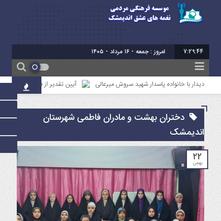
7:29:44
برابر با : 23 - صفر - 1448
دیدار با خانواده پاسدار شهید سروش میرعالی
آیین تقدیر از فعالین امر ازدواج ا
دختران بهشت و مادران فاطمی شهرستان
اندیمشک
۲۲
بهمن