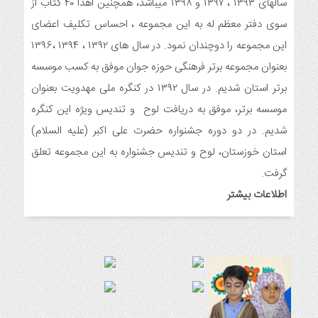
سالهای ۱۳۹۳ ، ۱۳۹۷ و ۱۳۹۸ میباشد، همچنین اهدا ۴۰ کتاب از
7 ماه قبل
سوی دفتر معظم له به این مجموعه ، احساس تکلیف اعضای
توزیع بسته جشن تکلیف به دختران سادات ایتام اندیمشک در شب
این مجموعه را دوچندان نمود. در سال های ۱۳۹۲ ، ۱۳۹۴ ،۱۳۹۶
ولادت امام علی(ع)
بعنوان مجموعه برتر فرهنگی حوزه جوان موفق به کسب موسسه
7 ماه قبل
ایجاد ۱۱۰ شعبه نغمه های عشق در ۱۱۰ منطقه شهر و روستای
برتر استان شدیم. در سال ۱۳۹۲ در کنگره ملی مهدویت بعنوان
اندیمشک
موسسه برتر، موفق به دریافت لوح و تندیس ویژه این کنگره
7 ماه قبل
شدیم. در دو دوره جشنواره حضرت علی اکبر (علیه السلام)
مراسم رونمایی از طرح ستاره های اندیمشک و طرح خانه های نور،
محله های آسمانی همزمان با جشن ولادت حضرت فاطمه (س) در
استان خوزستان، لوح و تندیس جشنواره به این مجموعه تعلق
اندیمشک
گرفت.
8 ماه قبل
اطلاعات بیشتر
خداحافظی سراج الدین با شبکه فرهنگی مردمی نغمه های عشق
8 ماه قبل
هفتمین همایش بانوان فعال در عرصه‌ هیئت کشور
8 ماه قبل
برگزاری رویداد ملی جامعه پرداز