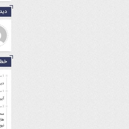
دیدگ
دی شریفی نیا
جمالی نسب
روشکر که جوانانی مثه شما
موفق باشید و تندرست
یم.
خط 
1 ماه قبل
دید
1 ماه قبل
آیی
2 ماه قبل
محم
های
نبو