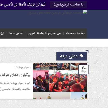
یا صاحب الزمان(عج)
اللّهُمَّ کُنْ لِوَلِیِّکَ الْحُجَّةِ بْنِ الْحَسَنِ 
صفحه نخست
می سازیم تا ساخته شویم
تماس با ما
ابزا
دعای عرفه
۲۰
پسران بهشت :
مرداد
برگزاری دعای عرفه 
گروه پسران بهشت نغمه های 
مناجات اباعبدالله الحسین (