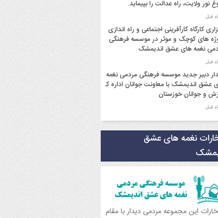
غ نور ولایت، راه عدالت را بپیماید.
زاری کارگاه کارآفرینی اجتماعی و راه اندازی
ژه های کوچک و موثر در موسسه فرهنگی
می نغمه های عشق اندیمشک
ار دبیر جدید موسسه فرهنگی مردمی نغمه
 عشق اندیمشک با معاونت جوانان اداره کل
ش و جوانان خوزستان
ار دبیر موسسه فرهنگی مردمی نغمه های
 با ریاست اداره ورزش و جوانان اندیمشک
خارات نغمه های عشق
یمشک
سم دورهمی خانوادگی با عنوان کافه شادی
وی به مناسبت نیمه شعبان و دهه فجر و
ه ی جوان در اندیمشک برگزار شد.
سم جشن ولادت امام زمان (عج) و جشن
تخارات این مجموعه مردمی دیدار با مقام
 انقلاب اسلامی و هفته ی جوان در