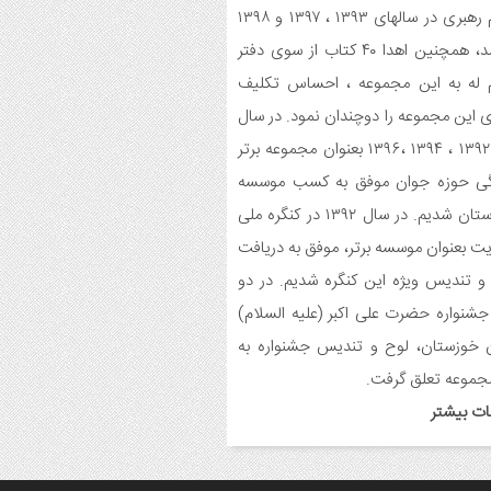
یمشک برگزار شد.
معظم رهبری در سالهای ۱۳۹۳ ، ۱۳۹۷ و ۱۳۹۸
میباشد، همچنین اهدا ۴۰ کتاب از سوی دفتر
یح برنامه های دهه مهدویت شبکه فرهنگی
 له به این مجموعه ، احساس تکلیف
می نغمه های عشق اندیمشک
 این مجموعه را دوچندان نمود. در سال
یع بسته جشن تکلیف به دختران سادات
های ۱۳۹۲ ، ۱۳۹۴ ،۱۳۹۶ بعنوان مجموعه برتر
ام اندیمشک در شب ولادت امام علی(ع)
گی حوزه جوان موفق به کسب موسسه
برتر استان شدیم. در سال ۱۳۹۲ در کنگره ملی
ایجاد ۱۱۰ شعبه نغمه های عشق در ۱۱۰ منطقه
 و روستای اندیمشک
ت بعنوان موسسه برتر، موفق به دریافت
 تندیس ویژه این کنگره شدیم. در دو
سم رونمایی از طرح ستاره های اندیمشک و
جشنواره حضرت علی اکبر (علیه السلام)
 خانه های نور، محله های آسمانی همزمان
 خوزستان، لوح و تندیس جشنواره به
جشن ولادت حضرت فاطمه (س) در
دیمشک
جموعه تعلق گرفت.
ات بیشتر
حافظی سراج الدین با شبکه فرهنگی مردمی
ه های عشق