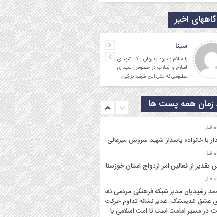
اههای اخیر
سینا
با سلام و درود به روان پاک شهدای
اسلام و انقلاب در خصوص شهدای
مظلومی که مثل این شهید بزرگوار،
در تقابل با گروه
زمان همه پست ها
ار با خانواده پاسدار شهید سروش میرعالی
ن تقدیر از فعالین امر ازدواج استان خوزستان
د رشیدیان مدیر شبکه فرهنگی مردمی نغمه
 عشق اندیمشک: غدیر نشانه تداوم حرکت
ت در مسیر امامت است تا امت اسلامی با