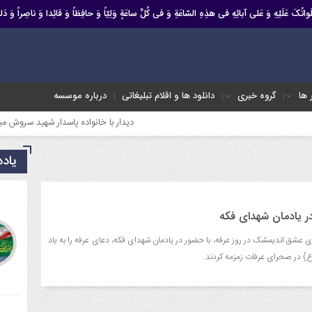
صَلَواتُکَ عَلَیْهِ وَ عَلى آبائِهِ فی هذِهِ السّاعَةِ وَ فی کُلِّ ساعَةٍ وَلِیّاً وَ حافِظاً وَ قائِدا ‏وَ ناصِراً وَ دَلیل
ر ها
گروه خبری
دانلود ها و اقلام تبلیغاتی
درباره موسسه
دیدار با خانواده پاسدار شهید سروش میرعالی
یاد
در یادمان شهدای فکه
عشق اندیمشک در روز عرفه، با حضور در یادمان شهدای فکه، دعای عرفه را به یاد
ع) در صحرای عرفات زمزمه کردند.