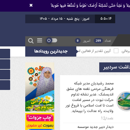
اً وَ عَیْناً حَتّى تُسْکِنَهُ أَرْضَک َطَوْعاً وَ تُمَتِّعَهُ فیها طَویلاً
5:50:14
امروز : پنج شنبه - ۱۵ مرداد - ۱۴۰۵
تعداد
209
امروز
0
آیین تقدیر از فعالین امر ازدواج استان خوزستان
جدیدترین رویدادها
محمد رشیدیان مدیر شبکه فرهنگی م
داشت سردبیر
محمد رشیدیان مدیر شبکه
فرهنگی مردمی نغمه های عشق
اندیمشک: غدیر نشانه تداوم
حرکت نبوت در مسیر امامت
است تا امت اسلامی با فروغ نور
ولایت، راه عدالت را بپیماید.
علمدار12
دیدار دبیر جدید موسسه