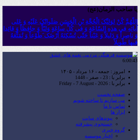
یا صاحب الزمان(عج)
اللّهُمَّ کُنْ لِوَلِیِّکَ الْحُجَّةِ بْنِ الْحَسَنِ صَلَواتُکَ عَلَیْهِ وَ عَلى
آبائِهِ فی هذِهِ السّاعَةِ وَ فی کُلِّ ساعَةٍ وَلِیّاً وَ حافِظاً وَ قائِدا
‏وَ ناصِراً وَ دَلیلاً وَ عَیْناً حَتّى تُسْکِنَهُ أَرْضَک َطَوْعاً وَ تُمَتِّعَهُ
فیها طَویلاً
6:00:44
امروز : جمعه - ۱۶ مرداد - ۱۴۰۵
برابر با : 23 - صفر - 1448
برابر با : Friday - 7 August - 2026
صفحه نخست
می سازیم تا ساخته شویم
تماس با ما
ابزار ها
پیوندهای سایت
جستجوی پیشرفته
گروه خبری
اخبار موسسه