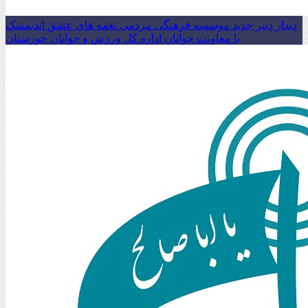
دیدار دبیر جدید موسسه فرهنگی مردمی نغمه های عشق اندیمشک
با معاونت جوانان اداره کل ورزش و جوانان خوزستان