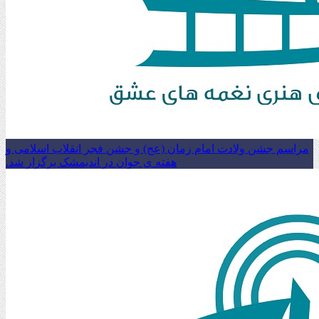
مراسم جشن ولادت امام زمان (عج) و جشن فجر انقلاب اسلامی و
هفته ی جوان در اندیمشک برگزار شد.