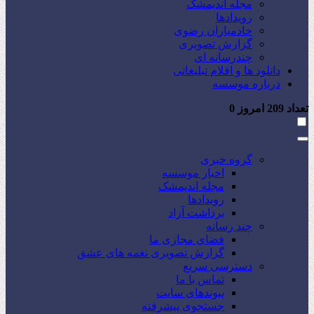
مجله اندیمشک
رویدادها
خادمیاران رضوی
گزارش تصویری
چندرسانه ای
دانلود ها و اقلام تبلیغاتی
درباره موسسه
تعداد
209
امروز
0
گروه خبری
اخبار موسسه
مجله اندیمشک
رویدادها
برداشت آزاد
چند رسانه
فضای مجازی ما
گزارش تصویری نغمه های عشق
دسترسی سریع
تماس با ما
پیوندهای سایت
جستجوی پیشرفته