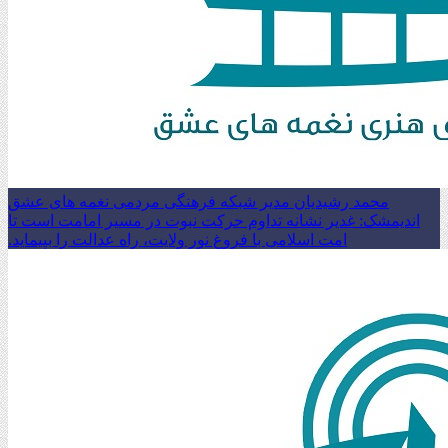
محمد رشیدیان مدیر شبکه فرهنگی مردمی نغمه های عشق
اندیمشک: غدیر نشانه تداوم حرکت نبوت در مسیر امامت است تا
امت اسلامی با فروغ نور ولایت، راه عدالت را بپیماید.