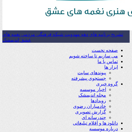
تشریح برنامه های دهه مهدویت شبکه فرهنگی مردمی نغمه های
عشق اندیمشک
صفحه نخست
می سازیم تا ساخته شویم
تماس با ما
ابزار ها
پیوندهای سایت
جستجوی پیشرفته
گروه خبری
اخبار موسسه
مجله اندیمشک
رویدادها
خادمیاران رضوی
گزارش تصویری
چندرسانه ای
دانلود ها و اقلام تبلیغاتی
درباره موسسه