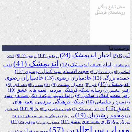
برچسب ها
اخبار اندیمشک
(24)
اربعین
(10)
آمریکا
(8)
اربعین99
(8)
استان
اندیمشک
(41)
امام جمعه اندیمشک
(12)
انقلاب
خوزستان
(5)
حجت‌الاسلام سید کمال موسوی
(12)
اسلامی
(6)
برداشت آزاد
(6)
خادمیاران رضوی
خادمیاران رضوی
(13)
حمیده بزرگی
(12)
اندیمشک
(15)
دختران بهشت
(9)
خبر
(8)
دهه فجر
(8)
دفاع مقدس
(6)
رسانه شبکه فرهنگی مردمی نغمه های عشق
(10)
رامین عباسپور
(6)
رهبر معظم انقلاب اسلامی
(9)
روابط عمومی شبکه فرهنگی نغمه های عشق
شبکه فرهنگی مردمی نغمه های
سردار سلیمانی
(10)
(7)
عشق
(16)
عراق
(10)
شهدای اندیمشک
(7)
عید غدیر
شهدای مدافع حرم
(6)
محمد رشیدیان
(19)
(7)
مدیر شبکه فرهنگی مردمی نغمه های عشق
(5)
مرکز نیکوکاری نغمه های عشق
(11)
مهدویت
(11)
مسعود دریس
(5)
مهراب سراج‌الدین
(57)
موسسه قرآن و عترت