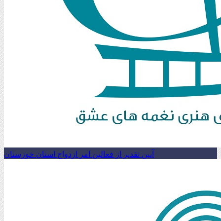
آیین تقدیر از فعالین امر ازدواج استان خوزستان