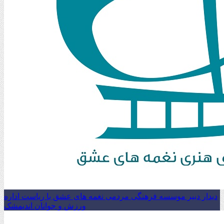
دیدار دبیر موسسه فرهنگی مردمی نغمه های عشق با ریاست اداره
ورزش و جوانان اندیمشک