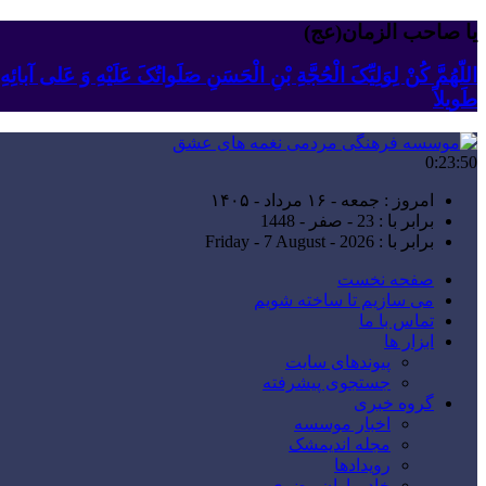
یا صاحب الزمان(عج)
اللّهُمَّ کُنْ لِوَلِیِّکَ الْحُجَّةِ بْنِ الْحَسَنِ صَلَواتُکَ عَلَیْهِ وَ عَلى آبا
طَویلاً
0:23:51
امروز : جمعه - ۱۶ مرداد - ۱۴۰۵
برابر با : 23 - صفر - 1448
برابر با : Friday - 7 August - 2026
صفحه نخست
می سازیم تا ساخته شویم
تماس با ما
ابزار ها
پیوندهای سایت
جستجوی پیشرفته
گروه خبری
اخبار موسسه
مجله اندیمشک
رویدادها
خادمیاران رضوی