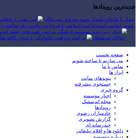
جدیدترین رویدادها
دیدار با خانواده پاسدار شهید سروش میرعالی
آیین تقدیر از فعال
مسیر امامت است تا امت اسلامی با فروغ نور ولایت، راه عدالت را بپ
دیدار دبیر جدید موسسه فرهنگی مردمی نغمه های عشق اندیم
جوانان اندیمشک
مراسم دورهمی خانوادگی با عنوان کافه شاد
صفحه نخست
می سازیم تا ساخته شویم
تماس با ما
ابزار ها
پیوندهای سایت
جستجوی پیشرفته
گروه خبری
اخبار موسسه
مجله اندیمشک
رویدادها
خادمیاران رضوی
گزارش تصویری
چندرسانه ای
دانلود ها و اقلام تبلیغاتی
درباره موسسه