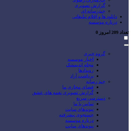
گزارش تصویری
چندرسانه ای
دانلود ها و اقلام تبلیغاتی
درباره موسسه
تعداد
209
امروز
0
گروه خبری
اخبار موسسه
مجله اندیمشک
رویدادها
برداشت آزاد
چند رسانه
فضای مجازی ما
گزارش تصویری نغمه های عشق
دسترسی سریع
تماس با ما
پیوندهای سایت
جستجوی پیشرفته
درباره موسسه
پیوندهای سایت