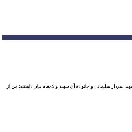
ر دیدار اعضای ستاد بزرگداشت سالگرد سپهبد شهید سردار سلیمانی و خانواده آن شهید والامقام بیان داشتند: من از