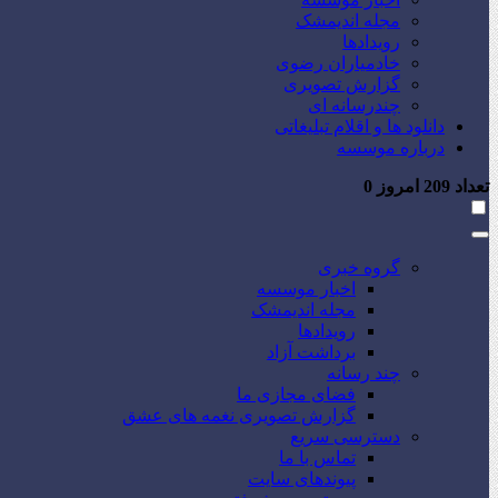
مجله اندیمشک
رویدادها
خادمیاران رضوی
گزارش تصویری
چندرسانه ای
دانلود ها و اقلام تبلیغاتی
درباره موسسه
تعداد
209
امروز
0
گروه خبری
اخبار موسسه
مجله اندیمشک
رویدادها
برداشت آزاد
چند رسانه
فضای مجازی ما
گزارش تصویری نغمه های عشق
دسترسی سریع
تماس با ما
پیوندهای سایت