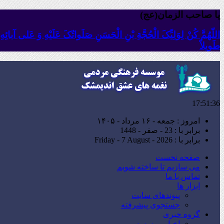
یا صاحب الزمان(عج)
اللّهُمَّ کُنْ لِوَلِیِّکَ الْحُجَّةِ بْنِ الْحَسَنِ صَلَواتُکَ عَلَیْهِ وَ عَلى آبا
طَویلاً
17:51:37
امروز : جمعه - ۱۶ مرداد - ۱۴۰۵
برابر با : 23 - صفر - 1448
برابر با : Friday - 7 August - 2026
صفحه نخست
می سازیم تا ساخته شویم
تماس با ما
ابزار ها
پیوندهای سایت
جستجوی پیشرفته
گروه خبری
اخبار موسسه