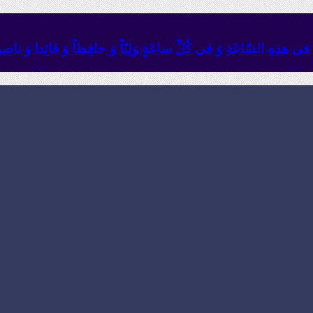
ئِهِ فی هذِهِ السّاعَةِ وَ فی کُلِّ ساعَةٍ وَلِیّاً وَ حافِظاً وَ قائِدا ‏وَ ناصِراً 