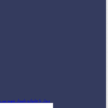
دیدار با خانواده پاسدار شهید س