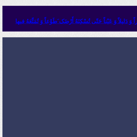
وَ دَلیلاً وَ عَیْناً حَتّى تُسْکِنَهُ أَرْضَک َطَوْعاً وَ تُمَتِّعَهُ فیها