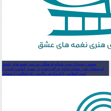
محمد رشیدیان مدیر شبکه فرهنگی مردمی نغمه های عشق
اندیمشک: غدیر نشانه تداوم حرکت نبوت در مسیر امامت است تا
امت اسلامی با فروغ نور ولایت، راه عدالت را بپیماید.