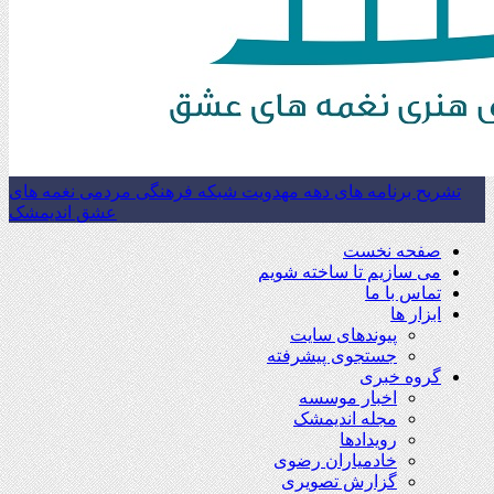
تشریح برنامه های دهه مهدویت شبکه فرهنگی مردمی نغمه های
عشق اندیمشک
صفحه نخست
می سازیم تا ساخته شویم
تماس با ما
ابزار ها
پیوندهای سایت
جستجوی پیشرفته
گروه خبری
اخبار موسسه
مجله اندیمشک
رویدادها
خادمیاران رضوی
گزارش تصویری