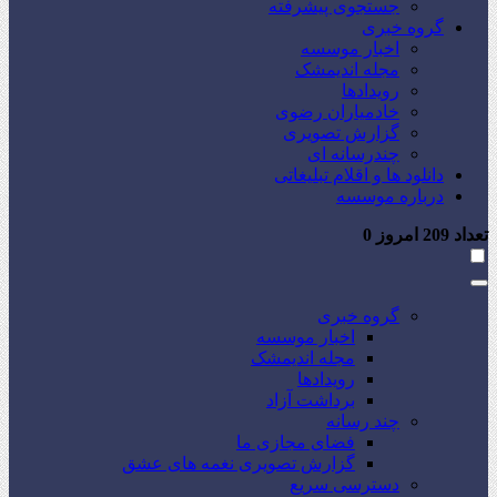
جستجوی پیشرفته
گروه خبری
اخبار موسسه
مجله اندیمشک
رویدادها
خادمیاران رضوی
گزارش تصویری
چندرسانه ای
دانلود ها و اقلام تبلیغاتی
درباره موسسه
تعداد
209
امروز
0
گروه خبری
اخبار موسسه
مجله اندیمشک
رویدادها
برداشت آزاد
چند رسانه
فضای مجازی ما
گزارش تصویری نغمه های عشق
دسترسی سریع