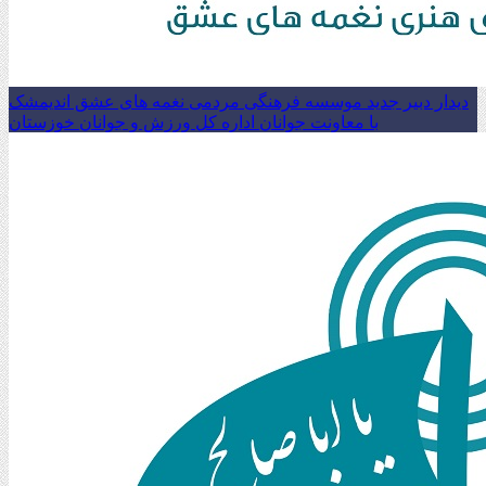
دیدار دبیر جدید موسسه فرهنگی مردمی نغمه های عشق اندیمشک
با معاونت جوانان اداره کل ورزش و جوانان خوزستان