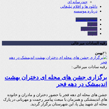
چندرسانه ای
دانلود ها و اقلام تبلیغاتی
درباره موسسه
صفحه نخست
تلگرام
اینستاگرام
آپارات
رقیه السادات میرعالی
۲۱
بهمن
رقیه سادات میرعالی :
برگزاری جشن های محله ای دختران بهشت
اندیمشک در دهه فجر
جشن های محله ای دهه فجر با حضور دختران و مادران و خانوده
های اندیمشکی و همزمان با مبعث پیامبر رحمت و مهربانی در پارک
محله ای شهید پیل پا، این شهرستان برگزار گردید.