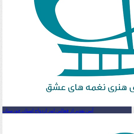
آیین تقدیر از فعالین امر ازدواج استان خوزستان