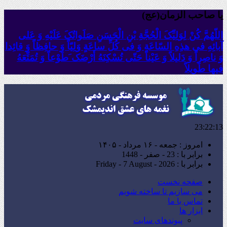
یا صاحب الزمان(عج)
اللّهُمَّ کُنْ لِوَلِیِّکَ الْحُجَّةِ بْنِ الْحَسَنِ صَلَواتُکَ عَلَیْهِ وَ عَلى
آبائِهِ فی هذِهِ السّاعَةِ وَ فی کُلِّ ساعَةٍ وَلِیّاً وَ حافِظاً وَ قائِدا
‏وَ ناصِراً وَ دَلیلاً وَ عَیْناً حَتّى تُسْکِنَهُ أَرْضَک َطَوْعاً وَ تُمَتِّعَهُ
فیها طَویلاً
23:22:14
امروز : جمعه - ۱۶ مرداد - ۱۴۰۵
برابر با : 23 - صفر - 1448
برابر با : Friday - 7 August - 2026
صفحه نخست
می سازیم تا ساخته شویم
تماس با ما
ابزار ها
پیوندهای سایت