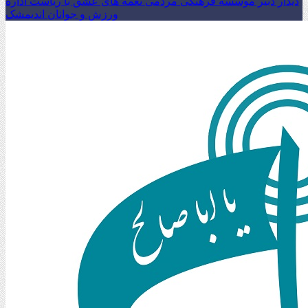
دیدار دبیر موسسه فرهنگی مردمی نغمه های عشق با ریاست اداره
ورزش و جوانان اندیمشک