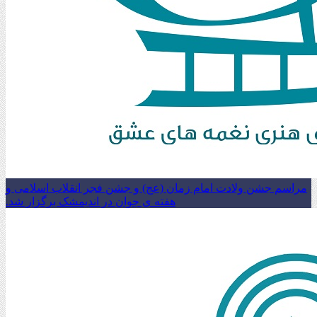
مراسم جشن ولادت امام زمان (عج) و جشن فجر انقلاب اسلامی و
هفته ی جوان در اندیمشک برگزار شد.