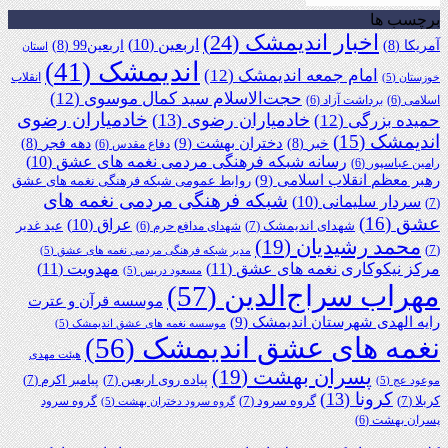
برچسب ها
اخبار اندیمشک
(24)
اربعین
(10)
آمریکا
(8)
اربعین99
(8)
استان
اندیمشک
(41)
امام جمعه اندیمشک
(12)
انقلاب
خوزستان
(5)
حجت‌الاسلام سید کمال موسوی
(12)
اسلامی
(6)
برداشت آزاد
(6)
خادمیاران رضوی
خادمیاران رضوی
(13)
حمیده بزرگی
(12)
اندیمشک
(15)
دختران بهشت
(9)
خبر
(8)
دهه فجر
(8)
دفاع مقدس
(6)
رسانه شبکه فرهنگی مردمی نغمه های عشق
(10)
رامین عباسپور
(6)
رهبر معظم انقلاب اسلامی
(9)
روابط عمومی شبکه فرهنگی نغمه های عشق
شبکه فرهنگی مردمی نغمه های
سردار سلیمانی
(10)
(7)
عشق
(16)
عراق
(10)
شهدای اندیمشک
(7)
عید غدیر
شهدای مدافع حرم
(6)
محمد رشیدیان
(19)
(7)
مدیر شبکه فرهنگی مردمی نغمه های عشق
(5)
مرکز نیکوکاری نغمه های عشق
(11)
مهدویت
(11)
مسعود دریس
(5)
مهراب سراج‌الدین
(57)
موسسه قرآن و عترت
رایه الهدی شهرستان اندیمشک
(9)
موسسه نغمه های عشق اندیمشک
(5)
نغمه های عشق اندیمشک
(56)
هیئت مهدی
پسران بهشت
(19)
پیاده روی اربعین
(7)
پیامبر اکرم
(7)
موعود عج
(5)
کرونا
(13)
کربلا
(7)
گروه سرود
(7)
گروه سرود
گروه سرود دختران بهشت
(5)
پسران بهشت
(6)