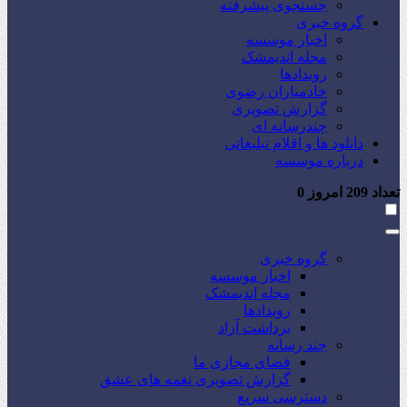
جستجوی پیشرفته
گروه خبری
اخبار موسسه
مجله اندیمشک
رویدادها
خادمیاران رضوی
گزارش تصویری
چندرسانه ای
دانلود ها و اقلام تبلیغاتی
درباره موسسه
تعداد
209
امروز
0
گروه خبری
اخبار موسسه
مجله اندیمشک
رویدادها
برداشت آزاد
چند رسانه
فضای مجازی ما
گزارش تصویری نغمه های عشق
دسترسی سریع