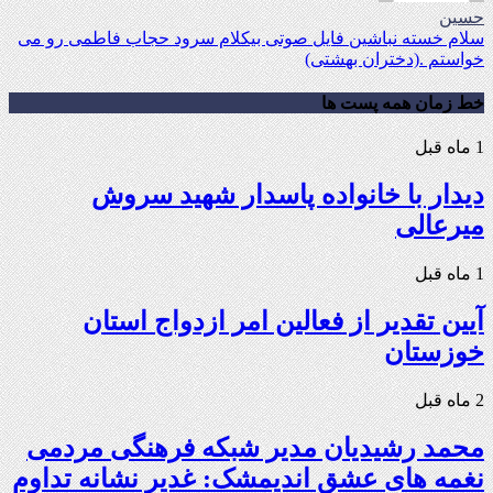
حسین
سلام خسته نباشین فایل صوتی بیکلام سرود حجاب فاطمی رو می
خواستم .(دختران بهشتی)
خط زمان همه پست ها
1 ماه قبل
دیدار با خانواده پاسدار شهید سروش
میرعالی
1 ماه قبل
آیین تقدیر از فعالین امر ازدواج استان
خوزستان
2 ماه قبل
محمد رشیدیان مدیر شبکه فرهنگی مردمی
نغمه های عشق اندیمشک: غدیر نشانه تداوم