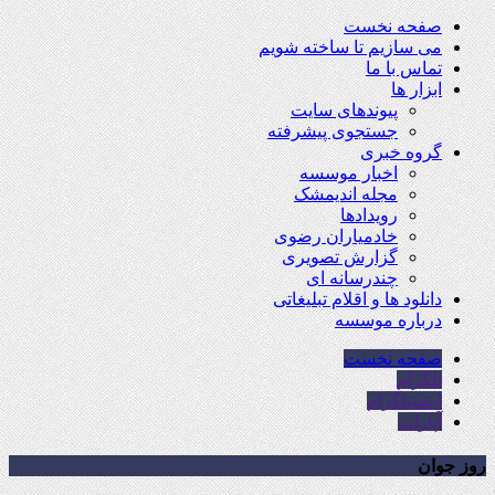
صفحه نخست
می سازیم تا ساخته شویم
تماس با ما
ابزار ها
پیوندهای سایت
جستجوی پیشرفته
گروه خبری
اخبار موسسه
مجله اندیمشک
رویدادها
خادمیاران رضوی
گزارش تصویری
چندرسانه ای
دانلود ها و اقلام تبلیغاتی
درباره موسسه
صفحه نخست
تلگرام
اینستاگرام
آپارات
روز جوان