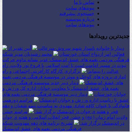
تماس با ما
پیوندهای سایت
جستجوی پیشرفته
درباره موسسه
پیوندهای سایت
جدیدترین رویدادها
دیدار با خانواده پاسدار شهید سروش میرعالی
آیین تقدیر از
فعالین امر ازدواج استان خوزستان
محمد رشیدیان مدیر شبکه
فرهنگی مردمی نغمه های عشق اندیمشک: غدیر نشانه تداوم حرکت
نبوت در مسیر امامت است تا امت اسلامی با فروغ نور ولایت، راه
عدالت را بپیماید.
برگزاری کارگاه کارآفرینی اجتماعی و راه
اندازی پروژه های کوچک و موثر در موسسه فرهنگی مردمی نغمه
های عشق اندیمشک
دیدار دبیر جدید موسسه فرهنگی مردمی
نغمه های عشق اندیمشک با معاونت جوانان اداره کل ورزش و
جوانان خوزستان
دیدار دبیر موسسه فرهنگی مردمی نغمه های
عشق با ریاست اداره ورزش و جوانان اندیمشک
مراسم دورهمی
خانوادگی با عنوان کافه شادی مهدوی به مناسبت نیمه شعبان و دهه
فجر و هفته ی جوان در اندیمشک برگزار شد.
مراسم جشن
ولادت امام زمان (عج) و جشن فجر انقلاب اسلامی و هفته ی جوان
در اندیمشک برگزار شد.
تشریح برنامه های دهه مهدویت شبکه
فرهنگی مردمی نغمه های عشق اندیمشک