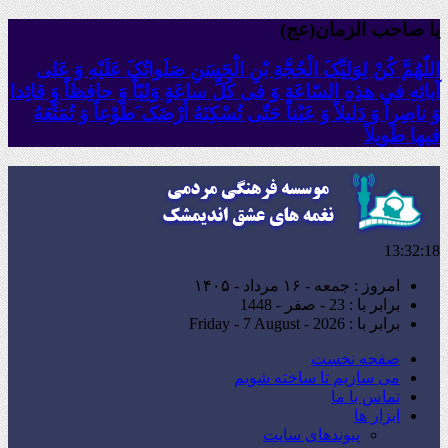
یا صاحب الزمان(عج)
اللّهُمَّ کُنْ لِوَلِیِّکَ الْحُجَّةِ بْنِ الْحَسَنِ صَلَواتُکَ عَلَیْهِ وَ عَلى
آبائِهِ فی هذِهِ السّاعَةِ وَ فی کُلِّ ساعَةٍ وَلِیّاً وَ حافِظاً وَ قائِدا
‏وَ ناصِراً وَ دَلیلاً وَ عَیْناً حَتّى تُسْکِنَهُ أَرْضَک َطَوْعاً وَ تُمَتِّعَهُ
فیها طَویلاً
13:32:19
امروز : جمعه - ۱۶ مرداد - ۱۴۰۵
برابر با : 23 - صفر - 1448
برابر با : Friday - 7 August - 2026
صفحه نخست
می سازیم تا ساخته شویم
تماس با ما
ابزار ها
پیوندهای سایت