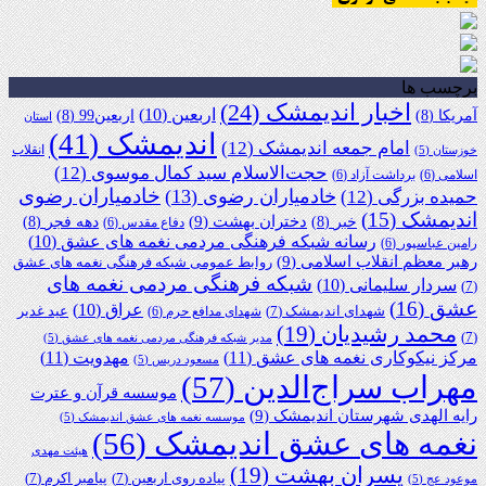
برچسب ها
اخبار اندیمشک
(24)
اربعین
(10)
آمریکا
(8)
اربعین99
(8)
استان
اندیمشک
(41)
امام جمعه اندیمشک
(12)
انقلاب
خوزستان
(5)
حجت‌الاسلام سید کمال موسوی
(12)
اسلامی
(6)
برداشت آزاد
(6)
خادمیاران رضوی
خادمیاران رضوی
(13)
حمیده بزرگی
(12)
اندیمشک
(15)
دختران بهشت
(9)
خبر
(8)
دهه فجر
(8)
دفاع مقدس
(6)
رسانه شبکه فرهنگی مردمی نغمه های عشق
(10)
رامین عباسپور
(6)
رهبر معظم انقلاب اسلامی
(9)
روابط عمومی شبکه فرهنگی نغمه های عشق
شبکه فرهنگی مردمی نغمه های
سردار سلیمانی
(10)
(7)
عشق
(16)
عراق
(10)
شهدای اندیمشک
(7)
عید غدیر
شهدای مدافع حرم
(6)
محمد رشیدیان
(19)
(7)
مدیر شبکه فرهنگی مردمی نغمه های عشق
(5)
مرکز نیکوکاری نغمه های عشق
(11)
مهدویت
(11)
مسعود دریس
(5)
مهراب سراج‌الدین
(57)
موسسه قرآن و عترت
رایه الهدی شهرستان اندیمشک
(9)
موسسه نغمه های عشق اندیمشک
(5)
نغمه های عشق اندیمشک
(56)
هیئت مهدی
پسران بهشت
(19)
پیاده روی اربعین
(7)
پیامبر اکرم
(7)
موعود عج
(5)