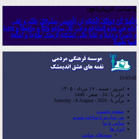
یا صاحب الزمان(عج)
اللّهُمَّ کُنْ لِوَلِیِّکَ الْحُجَّةِ بْنِ الْحَسَنِ صَلَواتُکَ عَلَیْهِ وَ عَلى
آبائِهِ فی هذِهِ السّاعَةِ وَ فی کُلِّ ساعَةٍ وَلِیّاً وَ حافِظاً وَ قائِدا
‏وَ ناصِراً وَ دَلیلاً وَ عَیْناً حَتّى تُسْکِنَهُ أَرْضَک َطَوْعاً وَ تُمَتِّعَهُ
فیها طَویلاً
15:03:43
امروز : شنبه - ۱۷ مرداد - ۱۴۰۵
برابر با : 24 - صفر - 1448
برابر با : Saturday - 8 August - 2026
صفحه نخست
می سازیم تا ساخته شویم
تماس با ما
ابزار ها
پیوندهای سایت