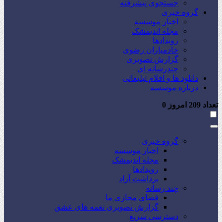
جستجوی پیشرفته
گروه خبری
اخبار موسسه
مجله اندیمشک
رویدادها
خادمیاران رضوی
گزارش تصویری
چندرسانه ای
دانلود ها و اقلام تبلیغاتی
درباره موسسه
تعداد
209
امروز
0
گروه خبری
اخبار موسسه
مجله اندیمشک
رویدادها
برداشت آزاد
چند رسانه
فضای مجازی ما
گزارش تصویری نغمه های عشق
دسترسی سریع