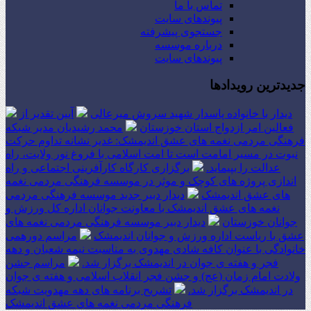
تماس با ما
پیوندهای سایت
جستجوی پیشرفته
درباره موسسه
پیوندهای سایت
جدیدترین رویدادها
دیدار با خانواده پاسدار شهید سروش میرعالی
آیین تقدیر از
فعالین امر ازدواج استان خوزستان
محمد رشیدیان مدیر شبکه
فرهنگی مردمی نغمه های عشق اندیمشک: غدیر نشانه تداوم حرکت
نبوت در مسیر امامت است تا امت اسلامی با فروغ نور ولایت، راه
عدالت را بپیماید.
برگزاری کارگاه کارآفرینی اجتماعی و راه
اندازی پروژه های کوچک و موثر در موسسه فرهنگی مردمی نغمه
های عشق اندیمشک
دیدار دبیر جدید موسسه فرهنگی مردمی
نغمه های عشق اندیمشک با معاونت جوانان اداره کل ورزش و
جوانان خوزستان
دیدار دبیر موسسه فرهنگی مردمی نغمه های
عشق با ریاست اداره ورزش و جوانان اندیمشک
مراسم دورهمی
خانوادگی با عنوان کافه شادی مهدوی به مناسبت نیمه شعبان و دهه
فجر و هفته ی جوان در اندیمشک برگزار شد.
مراسم جشن
ولادت امام زمان (عج) و جشن فجر انقلاب اسلامی و هفته ی جوان
در اندیمشک برگزار شد.
تشریح برنامه های دهه مهدویت شبکه
فرهنگی مردمی نغمه های عشق اندیمشک