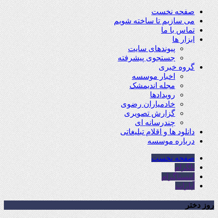
صفحه نخست
می سازیم تا ساخته شویم
تماس با ما
ابزار ها
پیوندهای سایت
جستجوی پیشرفته
گروه خبری
اخبار موسسه
مجله اندیمشک
رویدادها
خادمیاران رضوی
گزارش تصویری
چندرسانه ای
دانلود ها و اقلام تبلیغاتی
درباره موسسه
صفحه نخست
تلگرام
اینستاگرام
آپارات
روز دختر