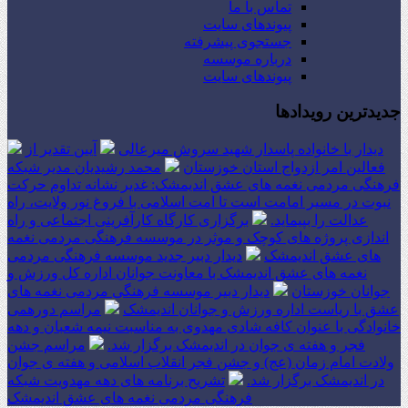
تماس با ما
پیوندهای سایت
جستجوی پیشرفته
درباره موسسه
پیوندهای سایت
جدیدترین رویدادها
دیدار با خانواده پاسدار شهید سروش میرعالی
آیین تقدیر از
فعالین امر ازدواج استان خوزستان
محمد رشیدیان مدیر شبکه
فرهنگی مردمی نغمه های عشق اندیمشک: غدیر نشانه تداوم حرکت
نبوت در مسیر امامت است تا امت اسلامی با فروغ نور ولایت، راه
عدالت را بپیماید.
برگزاری کارگاه کارآفرینی اجتماعی و راه
اندازی پروژه های کوچک و موثر در موسسه فرهنگی مردمی نغمه
های عشق اندیمشک
دیدار دبیر جدید موسسه فرهنگی مردمی
نغمه های عشق اندیمشک با معاونت جوانان اداره کل ورزش و
جوانان خوزستان
دیدار دبیر موسسه فرهنگی مردمی نغمه های
عشق با ریاست اداره ورزش و جوانان اندیمشک
مراسم دورهمی
خانوادگی با عنوان کافه شادی مهدوی به مناسبت نیمه شعبان و دهه
فجر و هفته ی جوان در اندیمشک برگزار شد.
مراسم جشن
ولادت امام زمان (عج) و جشن فجر انقلاب اسلامی و هفته ی جوان
در اندیمشک برگزار شد.
تشریح برنامه های دهه مهدویت شبکه
فرهنگی مردمی نغمه های عشق اندیمشک