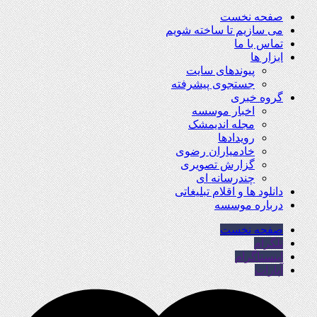
صفحه نخست
می سازیم تا ساخته شویم
تماس با ما
ابزار ها
پیوندهای سایت
جستجوی پیشرفته
گروه خبری
اخبار موسسه
مجله اندیمشک
رویدادها
خادمیاران رضوی
گزارش تصویری
چندرسانه ای
دانلود ها و اقلام تبلیغاتی
درباره موسسه
صفحه نخست
تلگرام
اینستاگرام
آپارات