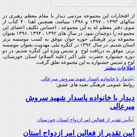
از افتخارات این مجموعه مردمی دیدار با مقام معظم رهبری در
سالهای ۱۳۹۳ ، ۱۳۹۷ و ۱۳۹۸ میباشد، همچنین اهدا ۴۰ کتاب از
سوی دفتر معظم له به این مجموعه ، احساس تکلیف اعضای این
مجموعه را دوچندان نمود. در سال های ۱۳۹۲ ، ۱۳۹۴ ،۱۳۹۶ بعنوان
مجموعه برتر فرهنگی حوزه جوان موفق به کسب موسسه برتر
استان شدیم. در سال ۱۳۹۲ در کنگره ملی مهدویت بعنوان موسسه
برتر، موفق به دریافت لوح و تندیس ویژه این کنگره شدیم. در دو
دوره جشنواره حضرت علی اکبر (علیه السلام) استان خوزستان،
لوح و تندیس جشنواره به این مجموعه تعلق گرفت.
اطلاعات بیشتر
روابط عمومی فرهنگی نغمه های عشق:
دیدار با خانواده پاسدار شهید سروش
میرعالی
آیین تقدیر از فعالین امر ازدواج استان