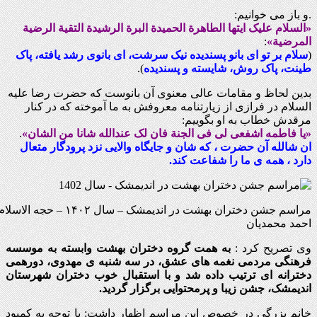
.و باز می خوانیم:
«السلام علیک ایتها الطاهرة الحمیدة البرة الرشیدة التقیة الرضیة
المرضیة»
:
(
سلام بر تو ای بانو پسندیده نیک سرشت، ای بانوی رشد یافته، پاک
طینت، پاک روش، شایسته و پسندیده
).
بدین لحاظ و مقامات عالی معنوی آن بانوست که حضرت رضا علیه
السلام در فرازی از زیارتنامه معروفش به ما آموخته که در کنار
مرقدش خطاب به او بگوییم:
«یا فاطمه اشفعی لی فی الجنة فان لک عندالله شانا من الشان»
.
ان شالله آن حضرت ، که شان و جایگاه والایی نزد پرودگار متعال
دارد ، همه ی ما را شفاعت کند.
مراسم جشن دختران بهشت در اندیمشک – سال ۱۴۰۲ – حجه الاسلا
احمد محمدیان
وی تصریح کرد :
به همت گروه دختران بهشت وابسته به موسسه
فرهنگی مردمی نغمه های عشق، در سه شنبه ی مهدوی، دورهمی
دخترانه ای ترتیب داده شد و با استقبال خوب دختران شهرستان
اندیمشک، جشن زیبا و پرمحتوایی برگزار گردید.
خانم بزرگی در خصوص این مراسم اظهار داشت: با توجه به‌ کمبود