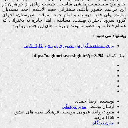
جا و نبود سیستم سرمایشی مناسب، جمعیت زیادی از خواهران در
این مراسم حضور یافتند. سخنرانی حجه الاسلام احمد محمدیان
نماینده ولی فقیه درسپاه و امام جمعه موقت شهرستان، اجرای
گروه سرود دختران بهشت، مسابقه ، اهدا جایزه به دخترانی که
همنام فاطمه و معصومه بودند از برنامه های این جشن زیبا بود.
پیشنهاد می شود :
برای مشاهده گزارش تصویری این خبر کلیک کنید.
لینک کوتاه :
https://naghmehayeeshgh.ir/?p=3294
نویسنده : رضا احمدی
ارسال توسط :
مدیر فرهنگی
منبع : روابط عمومی موسسه فرهنگی نغمه های عشق
1169 بازدید
بدون دیدگاه