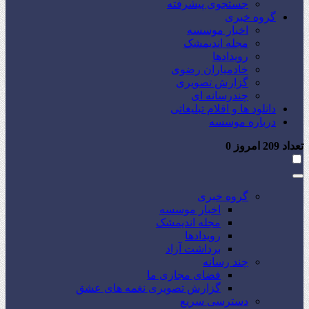
جستجوی پیشرفته
گروه خبری
اخبار موسسه
مجله اندیمشک
رویدادها
خادمیاران رضوی
گزارش تصویری
چندرسانه ای
دانلود ها و اقلام تبلیغاتی
درباره موسسه
تعداد
209
امروز
0
گروه خبری
اخبار موسسه
مجله اندیمشک
رویدادها
برداشت آزاد
چند رسانه
فضای مجازی ما
گزارش تصویری نغمه های عشق
دسترسی سریع