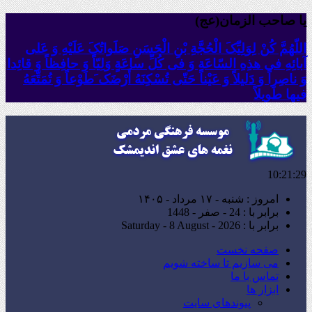
یا صاحب الزمان(عج)
اللّهُمَّ کُنْ لِوَلِیِّکَ الْحُجَّةِ بْنِ الْحَسَنِ صَلَواتُکَ عَلَیْهِ وَ عَلى
آبائِهِ فی هذِهِ السّاعَةِ وَ فی کُلِّ ساعَةٍ وَلِیّاً وَ حافِظاً وَ قائِدا
‏وَ ناصِراً وَ دَلیلاً وَ عَیْناً حَتّى تُسْکِنَهُ أَرْضَک َطَوْعاً وَ تُمَتِّعَهُ
فیها طَویلاً
10:21:31
امروز : شنبه - ۱۷ مرداد - ۱۴۰۵
برابر با : 24 - صفر - 1448
برابر با : Saturday - 8 August - 2026
صفحه نخست
می سازیم تا ساخته شویم
تماس با ما
ابزار ها
پیوندهای سایت