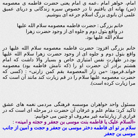
امام، خواهر امام ،عمه ی امام یعنی حضرت فاطمه ی معصومه
(س) بهانه ای یافتیم تا در خصوص سیره زندگانی و دریای عمیق
علمی آن بانوی بزرگ اسلام جرعه ای بنوشیم.
خانم بزرگی : حضرت فاطمه معصومه سلام الله علیها
در واقع بتول دوم و جلوه ای از وجود حضرت زهرا
سلام الله علیها بود.
خانم بزرگی افزود: حضرت فاطمه معصومه سلام الله علیها در
واقع بتول دوم و جلوه ای از وجود حضرت زهرا سلام الله علیها
بود.در طهارت نفس امتیازی خاص و بسیار والا داشت که امام
هشتم برادر آن حضرت او را (که نامش فاطمه بود) معصومه
خواند.فرمود: «من زار المعصومة بقم کمن زارنی» : (کسی که
حضرت معصومه علیها سلام را در قم زیارت کند مانند آن است که
مرا زیارت کرده است).
مسئول واحد خواهران موسسه فرهنگی مردمی نغمه های عشق
تاکید کرد: مقام علم و عرفان آن حضرت در مرحله ای است که در
فرازی از زیارتنامه غیر معروف او چنین می خوانیم:
«السلام علیک یا فاطمه بنت موسی بن جعفر و حجته و امینه»
‍:
سلام بر تو ای فاطمه دختر موسی بن جعفر و حجت و امین از جانب
موسی بن جعفر