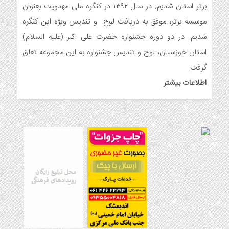
ولادت امام علی(ع)
برتر استان شدیم. در سال ۱۳۹۲ در کنگره ملی مهدویت بعنوان
7 ماه قبل
موسسه برتر، موفق به دریافت لوح و تندیس ویژه این کنگره
ایجاد ۱۱۰ شعبه نغمه های عشق در ۱۱۰ منطقه شهر و روستای
شدیم. در دو دوره جشنواره حضرت علی اکبر (علیه السلام)
اندیمشک
استان خوزستان، لوح و تندیس جشنواره به این مجموعه تعلق
8 ماه قبل
مراسم رونمایی از طرح ستاره های اندیمشک و طرح خانه های نور،
گرفت.
محله های آسمانی همزمان با جشن ولادت حضرت فاطمه (س) در
اطلاعات بیشتر
اندیمشک
8 ماه قبل
خداحافظی سراج الدین با شبکه فرهنگی مردمی نغمه های عشق
8 ماه قبل
هفتمین همایش بانوان فعال در عرصه‌ هیئت کشور
9 ماه قبل
برگزاری رویداد ملی جامعه پرداز