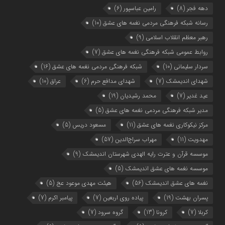
دهه فجر
(8)
رامین عباسپور
(6)
رسانه شبکه فرهنگی مردمی نغمه های عشق
(10)
رهبر معظم انقلاب اسلامی
(9)
روابط عمومی شبکه فرهنگی نغمه های عشق
(7)
سردار سلیمانی
(10)
شبکه فرهنگی مردمی نغمه های عشق
(16)
شهدای اندیمشک
(7)
شهدای مدافع حرم
(6)
عراق
(10)
عید غدیر
(7)
محمد رشیدیان
(19)
مدیر شبکه فرهنگی مردمی نغمه های عشق
(5)
مرکز نیکوکاری نغمه های عشق
(11)
مسعود دریس
(5)
مهدویت
(11)
مهراب سراج‌الدین
(57)
موسسه قرآن و عترت رایه الهدی شهرستان اندیمشک
(9)
موسسه نغمه های عشق اندیمشک
(5)
نغمه های عشق اندیمشک
(56)
هیئت مهدی موعود عج
(5)
پسران بهشت
(19)
پیاده روی اربعین
(7)
پیامبر اکرم
(7)
کربلا
(7)
کرونا
(13)
گروه سرود
(7)