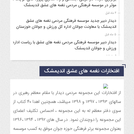
موثر در موسسه فرهنگی مردمی نغمه های عشق اندیمشک
4 ماه قبل
دیدار دبیر جدید موسسه فرهنگی مردمی نغمه های عشق
اندیمشک با معاونت جوانان اداره کل ورزش و جوانان خوزستان
5 ماه قبل
دیدار دبیر موسسه فرهنگی مردمی نغمه های عشق با ریاست اداره
ورزش و جوانان اندیمشک
6 ماه قبل
مراسم دورهمی خانوادگی با عنوان کافه شادی مهدوی به مناسبت
افتخارات نغمه های عشق اندیمشک
نیمه شعبان و دهه فجر و هفته ی جوان در اندیمشک برگزار شد.
6 ماه قبل
مراسم جشن ولادت امام زمان (عج) و جشن فجر انقلاب اسلامی و
هفته ی جوان در اندیمشک برگزار شد.
از افتخارات این مجموعه مردمی دیدار با مقام معظم رهبری در
6 ماه قبل
سالهای ۱۳۹۳ ، ۱۳۹۷ و ۱۳۹۸ میباشد، همچنین اهدا ۴۰ کتاب از
تشریح برنامه های دهه مهدویت شبکه فرهنگی مردمی نغمه های
سوی دفتر معظم له به این مجموعه ، احساس تکلیف اعضای
عشق اندیمشک
این مجموعه را دوچندان نمود. در سال های ۱۳۹۲ ، ۱۳۹۴ ،۱۳۹۶
7 ماه قبل
بعنوان مجموعه برتر فرهنگی حوزه جوان موفق به کسب موسسه
توزیع بسته جشن تکلیف به دختران سادات ایتام اندیمشک در شب