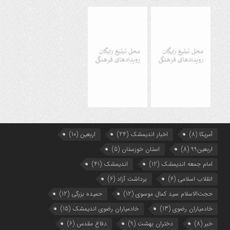
آمریکا
(8)
اخبار اندیمشک
(24)
اربعین
(10)
اربعین99
(8)
استان خوزستان
(5)
امام جمعه اندیمشک
(12)
اندیمشک
(41)
انقلاب اسلامی
(6)
برداشت آزاد
(6)
حجت‌الاسلام سید کمال موسوی
(12)
حمیده بزرگی
(12)
خادمیاران رضوی
(13)
خادمیاران رضوی اندیمشک
(15)
خبر
(8)
دختران بهشت
(9)
دفاع مقدس
(6)