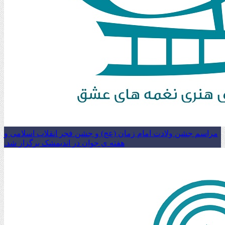
مراسم جشن ولادت امام زمان (عج) و جشن فجر انقلاب اسلامی و
هفته ی جوان در اندیمشک برگزار شد.