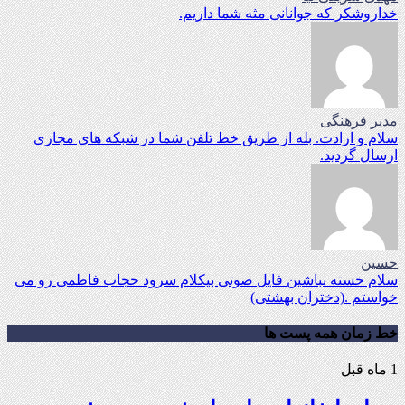
خداروشکر که جوانانی مثه شما داریم.
مدیر فرهنگی
سلام و ارادت. بله از طریق خط تلفن شما در شبکه های مجازی
ارسال گردید.
حسین
سلام خسته نباشین فایل صوتی بیکلام سرود حجاب فاطمی رو می
خواستم .(دختران بهشتی)
خط زمان همه پست ها
1 ماه قبل