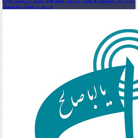
دیدار دبیر موسسه فرهنگی مردمی نغمه های عشق با ریاست اداره
ورزش و جوانان اندیمشک