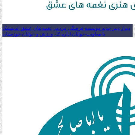
دیدار دبیر جدید موسسه فرهنگی مردمی نغمه های عشق اندیمشک
با معاونت جوانان اداره کل ورزش و جوانان خوزستان