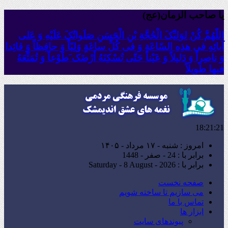
یا صاحب الزمان(عج)
اللّهُمَّ کُنْ لِوَلِیِّکَ الْحُجَّةِ بْنِ الْحَسَنِ صَلَواتُکَ عَلَیْهِ وَ عَلى
آبائِهِ فی هذِهِ السّاعَةِ وَ فی کُلِّ ساعَةٍ وَلِیّاً وَ حافِظاً وَ قائِدا
‏وَ ناصِراً وَ دَلیلاً وَ عَیْناً حَتّى تُسْکِنَهُ أَرْضَک َطَوْعاً وَ تُمَتِّعَهُ
فیها طَویلاً
18:21:23
امروز : شنبه - ۱۷ مرداد - ۱۴۰۵
برابر با : 24 - صفر - 1448
برابر با : Saturday - 8 August - 2026
صفحه نخست
می سازیم تا ساخته شویم
تماس با ما
ابزار ها
پیوندهای سایت