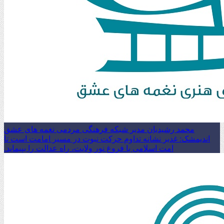
محمد رشیدیان مدیر شبکه فرهنگی مردمی نغمه های عشق
اندیمشک: غدیر نشانه تداوم حرکت نبوت در مسیر امامت است تا
امت اسلامی با فروغ نور ولایت، راه عدالت را بپیماید.