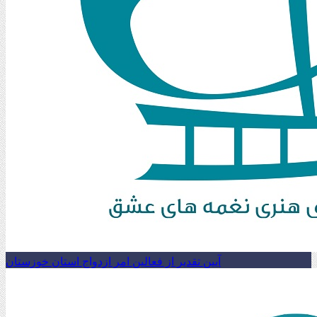
آیین تقدیر از فعالین امر ازدواج استان خوزستان