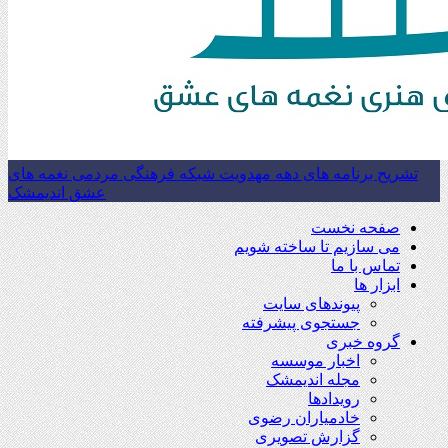
تشریح برنامه های دهه مهدویت شبکه فرهنگی مردمی نغمه های
عشق اندیمشک
صفحه نخست
می سازیم تا ساخته شویم
تماس با ما
ابزار ها
پیوندهای سایت
جستجوی پیشرفته
گروه خبری
اخبار موسسه
مجله اندیمشک
رویدادها
خادمیاران رضوی
گزارش تصویری