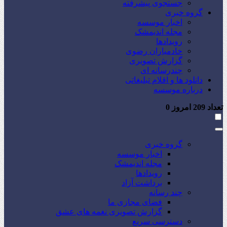
جستجوی پیشرفته
گروه خبری
اخبار موسسه
مجله اندیمشک
رویدادها
خادمیاران رضوی
گزارش تصویری
چندرسانه ای
دانلود ها و اقلام تبلیغاتی
درباره موسسه
تعداد
209
امروز
0
گروه خبری
اخبار موسسه
مجله اندیمشک
رویدادها
برداشت آزاد
چند رسانه
فضای مجازی ما
گزارش تصویری نغمه های عشق
دسترسی سریع