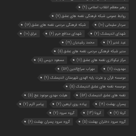
رهبر معظم انقلاب اسلامی
(9)
روابط عمومی شبکه فرهنگی نغمه های عشق
(7)
سردار سلیمانی
(10)
شبکه فرهنگی مردمی نغمه های عشق
(16)
شهدای اندیمشک
(7)
شهدای مدافع حرم
(6)
عراق
(10)
عید غدیر
(7)
محمد رشیدیان
(19)
مدیر شبکه فرهنگی مردمی نغمه های عشق
(5)
مرکز نیکوکاری نغمه های عشق
(11)
مسعود دریس
(5)
مهدویت
(11)
مهراب سراج‌الدین
(57)
موسسه قرآن و عترت رایه الهدی شهرستان اندیمشک
(9)
موسسه نغمه های عشق اندیمشک
(5)
نغمه های عشق اندیمشک
(56)
هیئت مهدی موعود عج
(5)
پسران بهشت
(19)
پیاده روی اربعین
(7)
پیامبر اکرم
(7)
کربلا
(7)
کرونا
(13)
گروه سرود
(7)
گروه سرود دختران بهشت
(5)
گروه سرود پسران بهشت
(6)