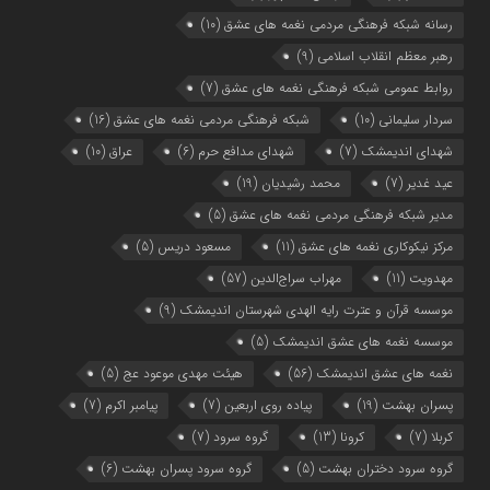
رسانه شبکه فرهنگی مردمی نغمه های عشق
(10)
رهبر معظم انقلاب اسلامی
(9)
روابط عمومی شبکه فرهنگی نغمه های عشق
(7)
سردار سلیمانی
(10)
شبکه فرهنگی مردمی نغمه های عشق
(16)
شهدای اندیمشک
(7)
شهدای مدافع حرم
(6)
عراق
(10)
عید غدیر
(7)
محمد رشیدیان
(19)
مدیر شبکه فرهنگی مردمی نغمه های عشق
(5)
مرکز نیکوکاری نغمه های عشق
(11)
مسعود دریس
(5)
مهدویت
(11)
مهراب سراج‌الدین
(57)
موسسه قرآن و عترت رایه الهدی شهرستان اندیمشک
(9)
موسسه نغمه های عشق اندیمشک
(5)
نغمه های عشق اندیمشک
(56)
هیئت مهدی موعود عج
(5)
پسران بهشت
(19)
پیاده روی اربعین
(7)
پیامبر اکرم
(7)
کربلا
(7)
کرونا
(13)
گروه سرود
(7)
گروه سرود دختران بهشت
(5)
گروه سرود پسران بهشت
(6)