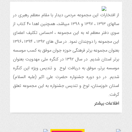
6 ماه قبل
مراسم جشن ولادت امام زمان (عج) و جشن فجر انقلاب اسلامی و
هفته ی جوان در اندیمشک برگزار شد.
از افتخارات این مجموعه مردمی دیدار با مقام معظم رهبری در
6 ماه قبل
سالهای ۱۳۹۳ ، ۱۳۹۷ و ۱۳۹۸ میباشد، همچنین اهدا ۴۰ کتاب از
تشریح برنامه های دهه مهدویت شبکه فرهنگی مردمی نغمه های
سوی دفتر معظم له به این مجموعه ، احساس تکلیف اعضای
عشق اندیمشک
این مجموعه را دوچندان نمود. در سال های ۱۳۹۲ ، ۱۳۹۴ ،۱۳۹۶
7 ماه قبل
بعنوان مجموعه برتر فرهنگی حوزه جوان موفق به کسب موسسه
توزیع بسته جشن تکلیف به دختران سادات ایتام اندیمشک در شب
ولادت امام علی(ع)
برتر استان شدیم. در سال ۱۳۹۲ در کنگره ملی مهدویت بعنوان
7 ماه قبل
موسسه برتر، موفق به دریافت لوح و تندیس ویژه این کنگره
ایجاد ۱۱۰ شعبه نغمه های عشق در ۱۱۰ منطقه شهر و روستای
شدیم. در دو دوره جشنواره حضرت علی اکبر (علیه السلام)
اندیمشک
استان خوزستان، لوح و تندیس جشنواره به این مجموعه تعلق
8 ماه قبل
مراسم رونمایی از طرح ستاره های اندیمشک و طرح خانه های نور،
گرفت.
محله های آسمانی همزمان با جشن ولادت حضرت فاطمه (س) در
اطلاعات بیشتر
اندیمشک
8 ماه قبل
خداحافظی سراج الدین با شبکه فرهنگی مردمی نغمه های عشق
8 ماه قبل