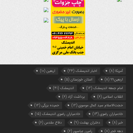
هفتمین همایش بانوان فعال در عرصه‌ هیئت کشور
9 ماه قبل
برگزاری رویداد ملی جامعه پرداز
آمریکا
(8)
اخبار اندیمشک
(24)
اربعین
(10)
اربعین99
(8)
استان خوزستان
(5)
امام جمعه اندیمشک
(12)
اندیمشک
(41)
انقلاب اسلامی
(6)
برداشت آزاد
(6)
حجت‌الاسلام سید کمال موسوی
(12)
حمیده بزرگی
(12)
خادمیاران رضوی
(13)
خادمیاران رضوی اندیمشک
(15)
خبر
(8)
دختران بهشت
(9)
دفاع مقدس
(6)
دهه فجر
(8)
رامین عباسپور
(6)