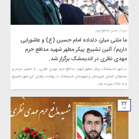
سردار حسن شاهوارپور :
ما ملتی مبارز، دلداده امام حسین (ع) و عاشورایی
داریم/ آئین تشییع پیکر مطهر شهید مدافع حرم
مهدی نظری در اندیمشک برگزار شد.
در شهر اندیمشک، پیکر مطهر شهید مدافع حرم مهدی نظری ، با حضور مردم و
مسئولان استان خوزستان و شهرستان اندیمشک در بهشت زهرای این شهر تشییع
و به خاک سپرده شد.
۲۲
مهر