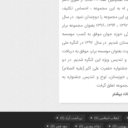
یمشک برگزار شد.
 له به این مجموعه ، احساس تکلیف
 این مجموعه را دوچندان نمود. در سال
یح برنامه های دهه مهدویت شبکه فرهنگی
می نغمه های عشق اندیمشک
های ۱۳۹۲ ، ۱۳۹۴ ،۱۳۹۶ بعنوان مجموعه برتر
گی حوزه جوان موفق به کسب موسسه
یع بسته جشن تکلیف به دختران سادات
برتر استان شدیم. در سال ۱۳۹۲ در کنگره ملی
ام اندیمشک در شب ولادت امام علی(ع)
ت بعنوان موسسه برتر، موفق به دریافت
ایجاد ۱۱۰ شعبه نغمه های عشق در ۱۱۰ منطقه
 تندیس ویژه این کنگره شدیم. در دو
 و روستای اندیمشک
جشنواره حضرت علی اکبر (علیه السلام)
 خوزستان، لوح و تندیس جشنواره به
سم رونمایی از طرح ستاره های اندیمشک و
 خانه های نور، محله های آسمانی همزمان
جموعه تعلق گرفت.
جشن ولادت حضرت فاطمه (س) در
ات بیشتر
دیمشک
حافظی سراج الدین با شبکه فرهنگی مردمی
ه های عشق
انقلاب اسلامی
(6)
برداشت آزاد
(6)
 بهشت
(9)
دفاع مقدس
(6)
دهه فجر
(8)