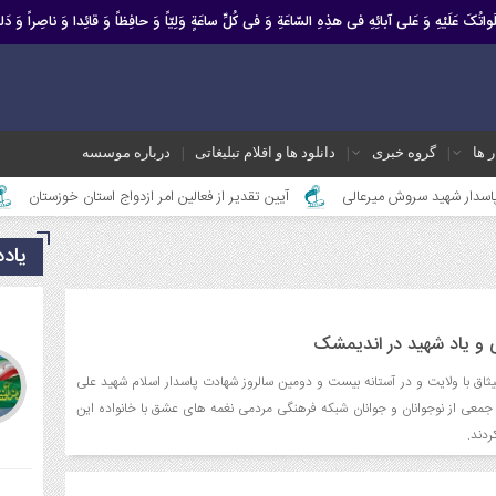
صَلَواتُکَ عَلَیْهِ وَ عَلى آبائِهِ فی هذِهِ السّاعَةِ وَ فی کُلِّ ساعَةٍ وَلِیّاً وَ حافِظاً وَ قائِدا ‏وَ ناصِراً وَ دَلیل
ر ها
گروه خبری
دانلود ها و اقلام تبلیغاتی
درباره موسسه
سروش میرعالی
آیین تقدیر از فعالین امر ازدواج استان خوزستان
محمد رشید
یاد
ی و یاد شهید در اندیمشک
ثاق با ولایت و در آستانه بیست و دومین سالروز شهادت پاسدار اسلام شهید علی
جمعی از نوجوانان و جوانان شبکه فرهنگی مردمی نغمه های عشق با خانواده این
ردند.