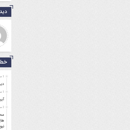
دیدگ
دی شریفی نیا
جمالی نسب
روشکر که جوانانی مثه شما
موفق باشید و تندرست
یم.
خط 
1 ماه قبل
دید
1 ماه قبل
آیی
2 ماه قبل
محم
های
نبو