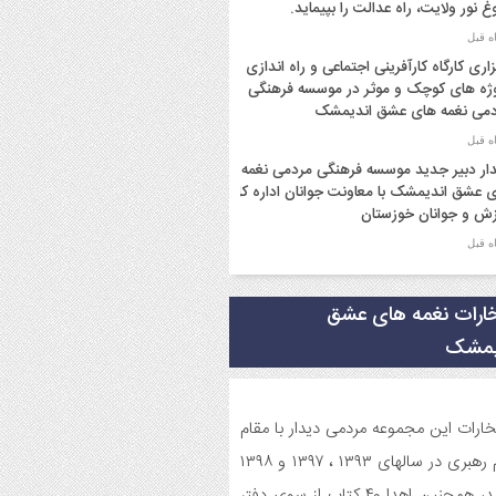
غ نور ولایت، راه عدالت را بپیماید.
زاری کارگاه کارآفرینی اجتماعی و راه اندازی
ژه های کوچک و موثر در موسسه فرهنگی
می نغمه های عشق اندیمشک
ار دبیر جدید موسسه فرهنگی مردمی نغمه
 عشق اندیمشک با معاونت جوانان اداره کل
ش و جوانان خوزستان
ار دبیر موسسه فرهنگی مردمی نغمه های
 با ریاست اداره ورزش و جوانان اندیمشک
خارات نغمه های عشق
یمشک
سم دورهمی خانوادگی با عنوان کافه شادی
وی به مناسبت نیمه شعبان و دهه فجر و
ه ی جوان در اندیمشک برگزار شد.
تخارات این مجموعه مردمی دیدار با مقام
سم جشن ولادت امام زمان (عج) و جشن
معظم رهبری در سالهای ۱۳۹۳ ، ۱۳۹۷ و ۱۳۹۸
 انقلاب اسلامی و هفته ی جوان در
میباشد، همچنین اهدا ۴۰ کتاب از سوی دفتر