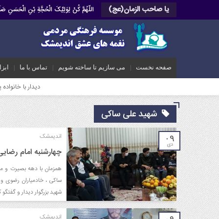
یا صاحب الزمان(عج)
اللّهُمَّ کُنْ لِوَلِیِّکَ الْحُجَّةِ بْنِ الْحَسَنِ 
صفحه نخست
می سازیم تا ساخته شویم
تماس با ما
ابزا
دیدار با خانواده پاسدار شهید 
شهید علی ساکی
اندیمشک
۰۹
دی
چهارشنبه امام رضای
همزمان با دهه بصیرت و می
ساکی ، خادمیاران رضوی و 
شهید بزرگوار دیدار و گفتگو ک
اندیمشک