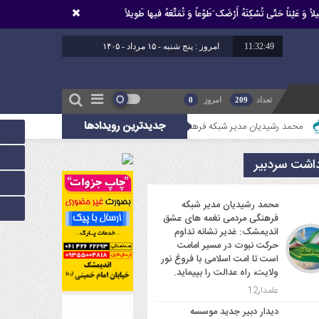
اً وَ عَیْناً حَتّى تُسْکِنَهُ أَرْضَک َطَوْعاً وَ تُمَتِّعَهُ فیها طَویلاً
11:32:50
امروز : پنج شنبه - ۱۵ مرداد - ۱۴۰۵
تعداد
209
امروز
0
جدیدترین رویدادها
یان مدیر شبکه فرهنگی مردمی نغمه های عشق اندیمشک: غدیر نشانه تداوم حرکت نبوت در 
داشت سردبیر
محمد رشیدیان مدیر شبکه
فرهنگی مردمی نغمه های عشق
اندیمشک: غدیر نشانه تداوم
حرکت نبوت در مسیر امامت
است تا امت اسلامی با فروغ نور
ولایت، راه عدالت را بپیماید.
علمدار12
دیدار دبیر جدید موسسه