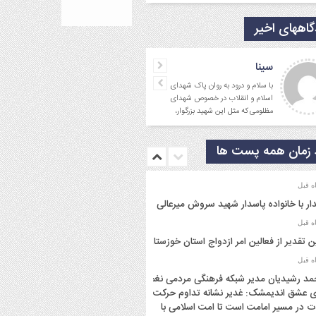
اههای اخیر
سینا
با سلام و درود به روان پاک شهدای
اسلام و انقلاب در خصوص شهدای
مظلومی که مثل این شهید بزرگوار،
در تقابل با گروه
زمان همه پست ها
ار با خانواده پاسدار شهید سروش میرعالی
ن تقدیر از فعالین امر ازدواج استان خوزستان
د رشیدیان مدیر شبکه فرهنگی مردمی نغمه
 عشق اندیمشک: غدیر نشانه تداوم حرکت
ت در مسیر امامت است تا امت اسلامی با