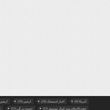
آمریکا
(8)
اخبار اندیمشک
(24)
اربعین
(10)
اربعین99
حجت‌الاسلام سید کمال موسوی
(12)
حمیده بزرگی
(12)
خ