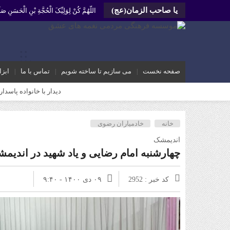
یا صاحب الزمان(عج)
اللّهُمَّ کُنْ لِوَلِیِّکَ الْحُجَّةِ بْنِ الْحَسَنِ
صفحه نخست
می سازیم تا ساخته شویم
تماس با ما
ابزا
دیدار با خانواده پاسدار شهید سروش میرعالی
خانه
خادمیاران رضوی
اندیمشک
چهارشنبه امام رضایی و یاد شهید در اندیم
کد خبر : 2952
۰۹ دی ۱۴۰۰ - ۹:۴۰