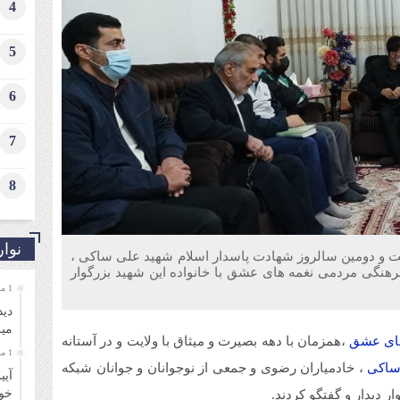
4
5
6
7
8
نوار
یست و دومین سالروز شهادت پاسدار اسلام شهید علی ساکی ،
رهنگی مردمی نغمه های عشق با خانواده این شهید بزرگوار
1 ماه قبل
دید
میر
ای عشق
،همزمان با دهه بصیرت و میثاق با ولایت و در آستانه
1 ماه قبل
ساکی
، خادمیاران رضوی و جمعی از نوجوانان و جوانان شبکه
آیی
خو
 دیدار و گفتگو کردند.