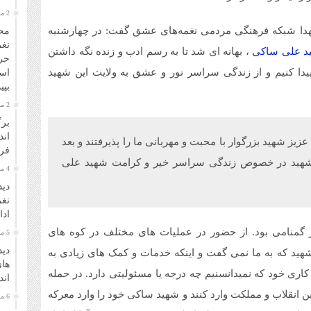
2 ماه قبل
دا شبکه فرهنگی مردمی نغمه‌های عشق گفت: در چهارشنبه
مح
نغم
د علی ساکی
، بهانه ای شد تا به رسم ادب و زنده نگه داشتن
حر
دا کنیم و از زندگی سراسر نور و عشق به ولایت این شهید
اسل
بپی
2 ماه قبل
برگ
اند
یز شهید بزرگوار با محبت و مهربانی ما را پذیرفتند و بعد
فر
م شهید در خصوص زندگی سراسر خیر و کرامت شهید علی
4 ماه قبل
دید
نغم
ادا
گمنامی بود. از حضور در عملیات های مختلف در کوه های
5 ماه قبل
دید
د که به ما نمی گفت و اینکه خدمات و کمک های زیادی به
های
اری خود که نمیدانسنیم چه درجه یا مسئولیتی دارد. در حمله
ان
ین انقلاب و مملکت وارد کنند و شهید ساکی خود را وارد معرکه
6 ماه قبل