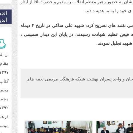
مرا
ایشان به حضور رهبر معظم انقلاب رسیدیم و حضرت آقا از ایثار
شاد
خود را به ما هدیه دادند.
افت
فجر
شد
اند
مسئول فرهنگ پایداری و سیره شهدا شبکه فرهنگی مردمی نغمه های تصریح کرد: شهید علی ساکی در تاریخ ۴ دیماه
6 ماه قبل
 به فیض عظیم شهادت رسیدند. در پایان این دیدار صمیمی ،
مر
فجر
 شهید تجلیل نمودند.
اند
از اف
6 ماه قبل
تشر
فر
7 ماه قبل
احان و واحد پسران بهشت شبکه فرهنگی مردمی نغمه های
کتاب
توز
ایت
مجمو
7 ماه قبل
مجمو
من
فرهن
7 ماه قبل
مرا
اند