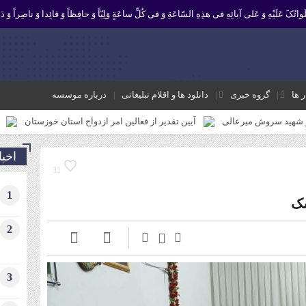
 صَلَواتُکَ عَلَیْهِ وَ عَلى آبائِهِ فی هذِهِ السّاعَةِ وَ فی کُلِّ ساعَةٍ وَلِیّاً وَ حافِظاً وَ قائِدا ‏وَ ناصِراً وَ دَلی
ر ها
گروه خبری
دانلود ها و اقلام تبلیغاتی
درباره موسسه
آیین تقدیر از فعالین امر ازدواج استان خوزستان
محمد رشیدیان مدیر شبک
اخبا
31
1
شک
2
3