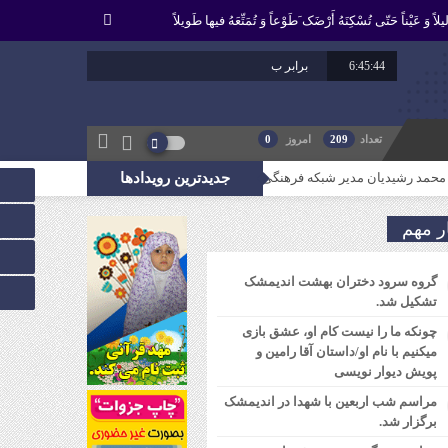
لاً وَ عَیْناً حَتّى تُسْکِنَهُ أَرْضَک َطَوْعاً وَ تُمَتِّعَهُ فیها طَویلاً
6:45:45
برابر با : 23 - صفر - 1448
تعداد
209
امروز
0
جدیدترین رویدادها
ه فرهنگی مردمی نغمه های عشق اندیمشک: غدیر نشانه تداوم حرکت نبوت در مسیر اما
ر مهم
گروه سرود دختران بهشت اندیمشک
تشکیل شد.
چونکه ما را نیست کام او، عشق بازی
میکنیم با نام او/داستان آقا رامین و
پویش دیوار نویسی
مراسم شب اربعین با شهدا در اندیمشک
برگزار شد.