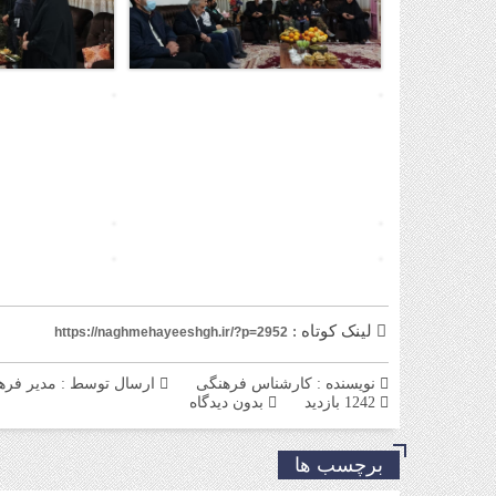
لینک کوتاه :
https://naghmehayeeshgh.ir/?p=2952
نویسنده : کارشناس فرهنگی
ارسال توسط :
مدیر فره
1242 بازدید
بدون دیدگاه
برچسب ها