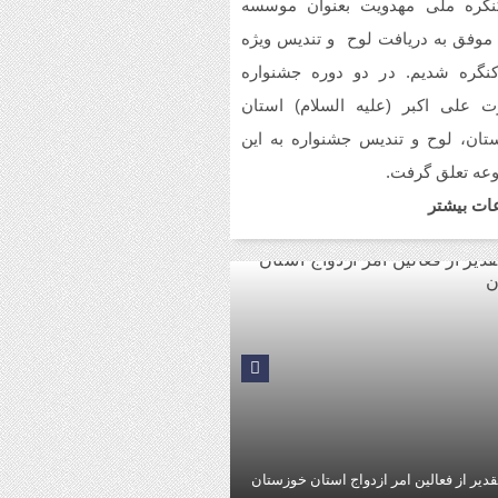
نگره ملی مهدویت بعنوان موسسه
مانی همزمان با جشن ولادت حضرت
 موفق به دریافت لوح و تندیس ویژه
طمه (س) در اندیمشک
کنگره شدیم. در دو دوره جشنواره
حافظی سراج الدین با شبکه فرهنگی
 علی اکبر (علیه السلام) استان
دمی نغمه های عشق
تان، لوح و تندیس جشنواره به این
عه تعلق گرفت.
مین همایش بانوان فعال در عرصه‌ هیئت
ور
ات بیشتر
زاری رویداد ملی جامعه پرداز
قدیر از فعالین امر ازدواج استان خوزستان