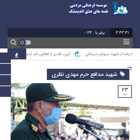
3:33:32
برابر با : 23 - صفر - 1448
واده پاسدار شهید سروش میرعالی
آیین تقدیر از فعالین امر ازدواج استان خوزستان
شهید مدافع حرم مهدی نظری
۲۳
مهر