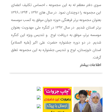
7 ماه قبل
سوی دفتر معظم له به این مجموعه ، احساس تکلیف اعضای
توزیع بسته جشن تکلیف به دختران سادات ایتام اندیمشک در شب
این مجموعه را دوچندان نمود. در سال های ۱۳۹۲ ، ۱۳۹۴ ،۱۳۹۶
ولادت امام علی(ع)
بعنوان مجموعه برتر فرهنگی حوزه جوان موفق به کسب موسسه
7 ماه قبل
ایجاد ۱۱۰ شعبه نغمه های عشق در ۱۱۰ منطقه شهر و روستای
برتر استان شدیم. در سال ۱۳۹۲ در کنگره ملی مهدویت بعنوان
اندیمشک
موسسه برتر، موفق به دریافت لوح و تندیس ویژه این کنگره
7 ماه قبل
شدیم. در دو دوره جشنواره حضرت علی اکبر (علیه السلام)
مراسم رونمایی از طرح ستاره های اندیمشک و طرح خانه های نور،
محله های آسمانی همزمان با جشن ولادت حضرت فاطمه (س) در
استان خوزستان، لوح و تندیس جشنواره به این مجموعه تعلق
اندیمشک
گرفت.
8 ماه قبل
اطلاعات بیشتر
خداحافظی سراج الدین با شبکه فرهنگی مردمی نغمه های عشق
8 ماه قبل
هفتمین همایش بانوان فعال در عرصه‌ هیئت کشور
8 ماه قبل
برگزاری رویداد ملی جامعه پرداز