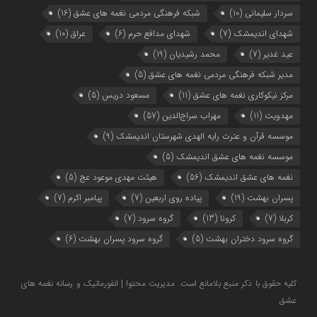
سردار سلیمانی
(10)
شبکه فرهنگی مردمی نغمه های عشق
(16)
شهدای اندیمشک
(7)
شهدای مدافع حرم
(6)
عراق
(10)
عید غدیر
(7)
محمد رشیدیان
(19)
مدیر شبکه فرهنگی مردمی نغمه های عشق
(5)
مرکز نیکوکاری نغمه های عشق
(11)
مسعود دریس
(5)
مهدویت
(11)
مهراب سراج‌الدین
(57)
موسسه قرآن و عترت رایه الهدی شهرستان اندیمشک
(9)
موسسه نغمه های عشق اندیمشک
(5)
نغمه های عشق اندیمشک
(56)
هیئت مهدی موعود عج
(5)
پسران بهشت
(19)
پیاده روی اربعین
(7)
پیامبر اکرم
(7)
کربلا
(7)
کرونا
(13)
گروه سرود
(7)
گروه سرود دختران بهشت
(5)
گروه سرود پسران بهشت
(6)
کلیه حقوق با ذکر منبع بلامانع است. مدیریت محتوا | انفورماتیک و رسانه نغمه های
عشق