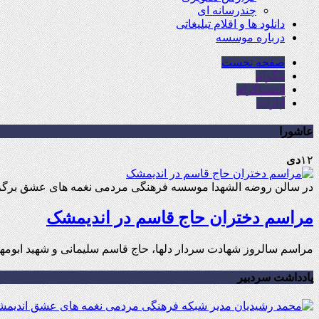
چندرسانه ای
دانلود ها و اقلام تبلیغاتی
درباره موسسه
صفحه نخست
تلگرام
اینستاگرام
آپارات
عاشورا
۱۲
دی
در سالن روضه الشهدا موسسه فرهنگی مردمی نغمه های عشق برگزا
مراسم دختران حاج قاسم در اندیمشک
مراسم سالروز شهادت سردار دلها، حاج قاسم سلیمانی و شهید ابومهدی المهندس ، با
یادداشت سردبیر