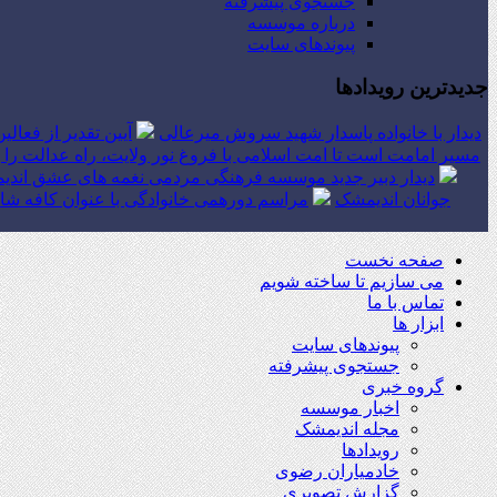
جستجوی پیشرفته
درباره موسسه
پیوندهای سایت
جدیدترین رویدادها
دیدار با خانواده پاسدار شهید سروش میرعالی
آیین تقدیر از فعال
مسیر امامت است تا امت اسلامی با فروغ نور ولایت، راه عدالت را بپ
دیدار دبیر جدید موسسه فرهنگی مردمی نغمه های عشق اندیم
جوانان اندیمشک
مراسم دورهمی خانوادگی با عنوان کافه شاد
صفحه نخست
می سازیم تا ساخته شویم
تماس با ما
ابزار ها
پیوندهای سایت
جستجوی پیشرفته
گروه خبری
اخبار موسسه
مجله اندیمشک
رویدادها
خادمیاران رضوی
گزارش تصویری